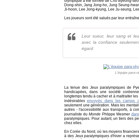
olympique a été formée de Cho Byeong-seo
Dong-shin, Jang Jong-ho, Jung Seung-hwan
Ji-hoon, Lee Jong-kyung, Lee Ju-seung, Le
Les joueurs sont été salués par leur entraîn
Leur sueur, leur sang et leur
avec la confiance seulement
égard.
L'équipe para-o
La tenue des Jeux paralympiques de Pyeo
handicapées, dans une société coréenne
longtemps tendu à cacher et à maltraiter les
envoyés dans les camps d
indésirables
seulement une génération. Mais les mentalit
autres - l'accessibilité aux transports, à
dan
journaliste du
Monde
Phlippe Mesmer
paralympiques. Pour autant, un tiers des 
chez elles.
En Corée du Nord, où les moyens financiers m
à des Jeux paralympiques d'hiver a représen