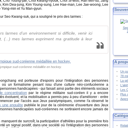
k, Cho Young-jae, Choi Kwang-hyouk, Choi Si-woo, Han Min-su, Jang
, Kim Dea-jung, Kim Young-sung, Lee Hae-man, Lee Jae-woong, Lee
e Yong-min et Yu Man-gyun.
Souven
eur Seo Kwang-suk, qui a souligné le prix des larmes :
Sep
s larmes d’un environnement si difficile, venir ici
, (...) mes larmes expriment ma gratitude à leur
A prop
lympique sud-coréenne médaillée en hockey.
Un pa
78 mi
ngchang est porteuse d'espoirs pour l'intégration des personnes
La gé
 où un formalisme pesant issu d'une culture néo-confucéenne a
L'alp
 personnes handicapées - qui faisait ainsi partie des éléments sociaux
Les 
e concentration
par le régime militaire sud-coréen il y a encore
Plus 
és évoluent, et la mobilisation a permis peu à peu d'améliorer - entre
Appre
 commencer par l'accès aux Jeux paralympiques, comme l'a observé le
s une enquête
publiée le jour de la cérémonie d'ouverture des Jeux
personnes handicapées sud-coréennes ne sortiraient encore jamais de
Catégo
anquent de surcroît, la participation d'athlètes pour la première fois
té un signal positif, dans une société où l'intégration des personnes
Relat