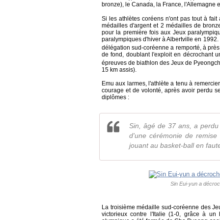
bronze), le Canada, la France, l'Allemagne e
Si les athlètes coréens n'ont pas tout à fait 
médailles d'argent et 2 médailles de bronze)
pour la première fois aux Jeux paralympiq
paralympiques d'hiver à Albertville en 1992.
délégation sud-coréenne a remporté, à près d
de fond, doublant l'exploit en décrochant 
épreuves de biathlon des Jeux de Pyeongchang
15 km assis).
Emu aux larmes, l'athlète a tenu à remerci
courage et de volonté, après avoir perdu s
diplômes :
Sin, âgé de 37 ans, a perdu 
d'une cérémonie de remise 
jouant au basket-ball en faut
Sin Eui-yun a décroch
La troisième médaille sud-coréenne des Jeu
victorieux contre l'Italie (1-0, grâce à 