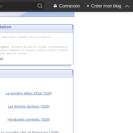
Connexion
+
Créer mon blog
tation
: Association d'amitié franco-coréenne
iption
: Soutenir la paix en Corée, conformément
piration légitime du peuple coréen et dans l’intérêt
 paix dans le monde
act
La première affaire d'État (2026)
Les femmes docteurs (2026)
Handicapés pongistes (2026)
Les nouvelles cités de Pyongyang (2026)