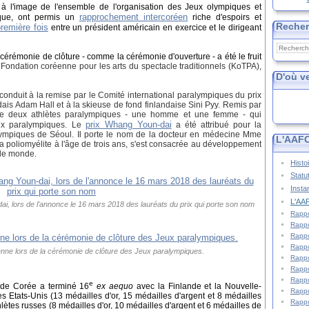
 à l'image de l'ensemble de l'organisation des Jeux olympiques et
rapprochement intercoréen
ique, ont permis un
riche d'espoirs et
Reche
première fois
entre un président américain en exercice et le dirigeant
 cérémonie de clôture - comme la cérémonie d'ouverture - a été le fruit
Fondation coréenne pour les arts du spectacle traditionnels (KoTPA),
D'où v
conduit à la remise par le Comité international paralympiques du
prix
dais Adam Hall et à la skieuse de fond finlandaise Sini Pyy. Remis par
e deux athlètes paralympiques - une homme et une femme - qui
prix Whang Youn-dai
Jeux paralympiques. Le
a été attribué pour la
lympiques de Séoul. Il porte le nom de la docteur en médecine Mme
L'AAFC
a poliomyélite à l'âge de trois ans, s'est consacrée au développement
 le monde.
Histo
Statu
Insta
L'AAF
dai, lors de l'annonce le 16 mars 2018 des lauréats du prix qui porte son nom
Rappo
Rappo
Rappo
Rappo
éenne lors de la cérémonie de clôture des Jeux paralympiques.
Rappo
Rappo
Rappo
e
 de Corée a terminé 16
ex aequo
avec la Finlande et la Nouvelle-
Rappo
 Etats-Unis (13 médailles d'or, 15 médailles d'argent et 8 médailles
Rappo
thlètes russes (8 médailles d'or, 10 médailles d'argent et 6 médailles de