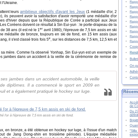
Rappo
t l'Ukraine.
Rappo
ambitieux objectifs d'avant les Jeux
atteint leurs
(1 médaille d'or, 2
Rappo
, ils peuvent avoir la satisfaction d'avoir remporté une médaille d'or
Rappo
ues d'hiver depuis que la République de Corée a participé aux Jeux
Rappo
 Les Coréens doivent ce résultat à Sin Eui-yun : le porte-drapeau de la
Rappo
er
e 38 ans (il est né le 1
avril 1980), l'épreuve de 7,5 km assis en ski
Rappo
une médaille de bronze, toujours en ski de fond, en 15 km assis (aux
Rappo
e
, il s'est classé trois fois 5
, sur les distances de 7,5 km, 12,5 km et
Rappo
Coopé
er sa mère. Comme l'a observé Yonhap, Sin Eui-yun est un exemple de
Rende
es jambes dans un accident à la veille de la cérémonie de remise de
Bulle
On pa
Adhé
Cont
ses jambes dans un accident automobile, la veille
de diplômes. Il a commencé le sport en 2009 en
euil et a également pratiqué le hockey sur luge.
Récem
Accél
de C
Du 27
défin
é l'or à l'épreuve de 7,5 km assis en ski de fond.
Brigi
Quand
x, en bronze, a été obtenue en hockey sur luge, à l'issue d'un match
"Sill
un but de Jang Dong-shin en troisième période). L'équipe médaillée
expos