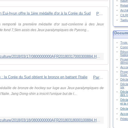
Naufr
Relat
Archi
Paralympiques 2018-Ski de fond : Sin Eui-hyun offre la 1ère médaille d'or à la Corée du Sud
CIL
Taek
a remporté la première médaille d'or sud-coréenne à des Jeux
 de fond 7,5km assis des Jeux paralympiques de Pyeong...
Docume
Trois 
Commu
Résol
Natio
http://french.yonhapnews.co.kr/sportsculture/2018/03/17/0800000000AFR20180317000300884.HTML
Proje
démoc
Accor
Progr
toute 
Paralympiques 2018-Hockey sur luge : la Corée du Sud obtient le bronze en battant l'Italie
Décla
Décla
six
édaille de bronze de hockey sur luge aux Jeux paralympiques de
Décla
talie. Jang Dong-shin a inscrit l'unique but de l...
des r
Décla
et la
Décl
Accor
Pétit
http://french.yonhapnews.co.kr/sportsculture/2018/03/18/0800000000AFR20180318000100884.HTML