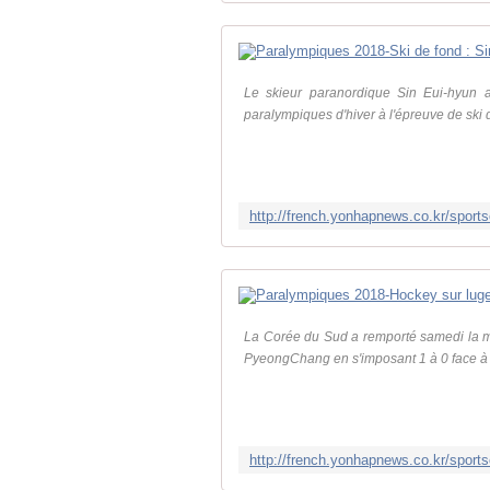
Le skieur paranordique Sin Eui-hyun 
paralympiques d'hiver à l'épreuve de ski
La Corée du Sud a remporté samedi la m
PyeongChang en s'imposant 1 à 0 face à l'I