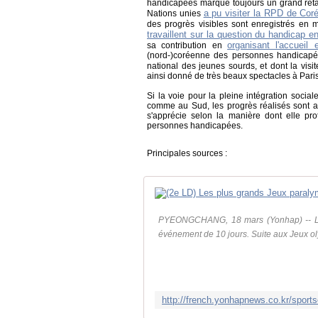
handicapées marque toujours un grand reta
a pu visiter la RPD de Cor
Nations unies
des progrès visibles sont enregistrés en 
travaillent sur la question du handicap 
organisant l'accueil
sa contribution en
(nord-)coréenne des personnes handicapées
national des jeunes sourds, et dont la visit
ainsi donné de très beaux spectacles à Paris
Si la voie pour la pleine intégration soc
comme au Sud, les progrès réalisés sont ap
s'apprécie selon la manière dont elle pr
personnes handicapées.
Principales sources :
PYEONGCHANG, 18 mars (Yonhap) -- Les 
événement de 10 jours. Suite aux Jeux oly