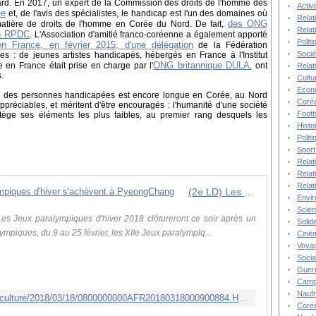
rd. En 2017, un expert de la Commission des droits de l'homme des
Activ
ée
et, de l'avis des spécialistes, le handicap est l'un des domaines où
Relat
des ONG
matière de droits de l'homme en Corée du Nord. De fait,
Relat
en RPDC
. L'Association d'amitié franco-coréenne a également apporté
Polit
 en France, en février 2015, d'une délégation
de la Fédération
Socié
 : de jeunes artistes handicapés, hébergés en France à l'Institut
ONG britannique DULA
e en France était prise en charge par l'
, ont
Relat
.
Cultu
Econ
iale des personnes handicapées est encore longue en Corée, au Nord
Corée
préciables, et méritent d'être encouragés : l'humanité d'une société
Footb
otège ses éléments les plus faibles, au premier rang desquels les
Histo
Polit
Sport
Relat
Relat
Relat
(2e LD) Les plus grands Jeux paralympiques d'hiver s'achèvent à PyeongChang
Envi
Scie
Jeux paralympiques d'hiver 2018 clôtureront ce soir après un
Solida
mpiques, du 9 au 25 février, les XIIe Jeux paralympiq...
Ciné
Voya
Socia
Guer
Camp
Nauf
http://french.yonhapnews.co.kr/sportsculture/2018/03/18/0800000000AFR20180318000900884.HTML
Corée