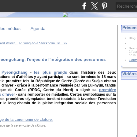
Présen
les médias
Agenda
Blog
ed Velvet,...
Ri Yong-ho à Stockholm : le... >>
Descr
à l'as
de la
eongchang, l'enjeu de l'intégration des personnes
Cont
e Pyeongchang
les plus grands
-
dans l'histoire des Jeux
Vidéos
tions et d'athlètes y ayant participé - se sont terminés le 18 mars
r la première fois, la République de Corée (Corée du Sud) a obtenu
d'hiver - grâce à la performance réalisée par Sin Eui-hyun, tandis
première
atique de Corée (RPDC, Corée du Nord) a signé sa
 d'hiver
- sans remporter de médailles. Certes symboliques sur la
ces premières olympiades tendent toutefois à favoriser l'évolution
r le long chemin de la pleine intégration sociale des personnes
age de la cérémonie de clôture.