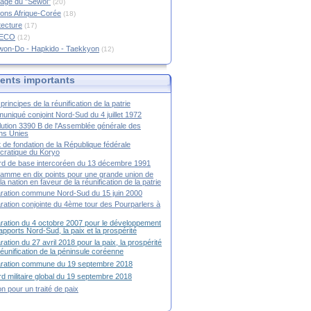
age du "Sewol"
(20)
ions Afrique-Corée
(18)
tecture
(17)
RECO
(12)
won-Do - Hapkido - Taekkyon
(12)
nts importants
principes de la réunification de la patrie
niqué conjoint Nord-Sud du 4 juillet 1972
ution 3390 B de l'Assemblée générale des
ns Unies
t de fondation de la République fédérale
ratique du Koryo
d de base intercoréen du 13 décembre 1991
amme en dix points pour une grande union de
la nation en faveur de la réunification de la patrie
ration commune Nord-Sud du 15 juin 2000
ration conjointe du 4ème tour des Pourparlers à
ration du 4 octobre 2007 pour le développement
apports Nord-Sud, la paix et la prospérité
ration du 27 avril 2018 pour la paix, la prospérité
 réunification de la péninsule coréenne
aration commune du 19 septembre 2018
d militaire global du 19 septembre 2018
ion pour un traité de paix