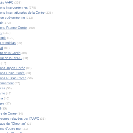
ités AAFC
(353)
ions intercoréennes
(278)
ions internationales de la Corée
(238)
ique sud-coréenne
(212)
té
(173)
ions France-Corée
(160)
re
(140)
omie
(120)
 et médias
(95)
all
(89)
ire de la Corée
(89)
ique de la RPDC
(88)
(87)
ions Japon-Corée
(80)
ions Chine-Corée
(60)
ions Russie-Corée
(58)
ronnement
(57)
nces
(50)
rité
(49)
ma
(46)
ges
(37)
l
(35)
re de Corée
(34)
agnes relayées par l'AAFC
(31)
rage du "Cheonan"
(26)
ns d'outre mer
(21)