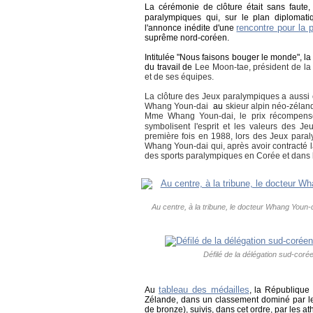
La cérémonie de clôture était sans faute,
paralympiques qui, sur le plan diplomat
rencontre pour la 
l'annonce inédite d'une
suprême nord-coréen.
Intitulée "Nous faisons bouger le monde", la
du travail de
Lee Moon-tae, président de la 
et de ses équipes.
La clôture des Jeux paralympiques a aussi 
Whang Youn-dai
au
skieur alpin néo-zélan
Mme Whang Youn-dai, le prix récompens
symbolisent l'esprit et les valeurs des 
première fois en 1988, lors des Jeux para
Whang Youn-dai qui, après avoir contracté l
des sports paralympiques en Corée et dans
Au centre, à la tribune, le docteur Whang Youn-
Défilé de la délégation sud-cor
tableau des médailles
Au
, la République
Zélande, dans un classement dominé par les
de bronze), suivis, dans cet ordre, par les a