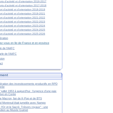
rts d'activité et d'orientation 2016-2017
rts d'activité et d'orientation 2017-2018
rt d'activité et d'orientation 2018-2019
rt d'activité et d'orientation 2019-2021
rt d'activité et d'orientation 2021-2022
rt d'activité et d'orientation 2022-2023
rt d'activité et d'orientation 2023-2024
rt d'activité et d'orientation 2024-2025
rt d'activité et d'orientation 2025-2026
ration
z-vous en Ile-de-France et en province
tin de l'AAFC
rle de l'AAFC
sion
act
ment
ération des investissements productifs en RPD
orée
 juillet 1953 à aujourd’hui : l’urgence d’une paix
itive en Corée
tte Macron, fan de K-Pop et de BTS
 Montreuil était jumelée avec Nampo
a : l'Or et le Sacré. Trésors royaux" : une
ition au Musée Guimet