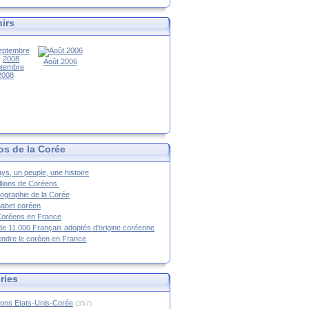
irs
Août 2006
tembre
2008
os de la Corée
ys, un peuple, une histoire
llions de Coréens
ographie de la Corée
habet coréen
Coréens en France
de 11.000 Français adoptés d'origine coréenne
ndre le coréen en France
ries
ions Etats-Unis-Corée
(357)