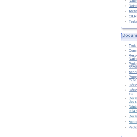
Naufr
Relat
Archi
CIL
Taek
Docume
Trois 
Commu
Résol
Natio
Proje
démoc
Accor
Progr
toute 
Décla
Décla
six
Décla
des r
Décla
et la
Décl
Accor
Pétit