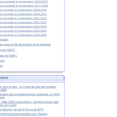
rts d'activité et d'orientation 2016-2017
rts d'activité et d'orientation 2017-2018
rt d'activité et d'orientation 2018-2019
rt d'activité et d'orientation 2019-2021
rt d'activité et d'orientation 2021-2022
rt d'activité et d'orientation 2022-2023
rt d'activité et d'orientation 2023-2024
rt d'activité et d'orientation 2024-2025
rt d'activité et d'orientation 2025-2026
ration
z-vous en Ile-de-France et en province
tin de l'AAFC
rle de l'AAFC
sion
act
ment
r vers le futur : la Corée du Sud des années
-1988
ération des investissements productifs en RPD
orée
 juillet 1953 à aujourd’hui : l’urgence d’une paix
itive en Corée
tte Macron, fan de K-Pop et de BTS
 Montreuil était jumelée avec Nampo