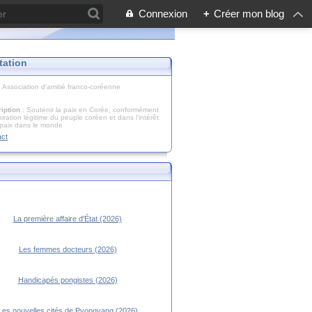
Connexion
+
Créer mon blog
tation
: Association d'amitié franco-coréenne
iption
: Soutenir la paix en Corée, conformément
piration légitime du peuple coréen et dans l’intérêt
 paix dans le monde
act
La première affaire d'État (2026)
Les femmes docteurs (2026)
Handicapés pongistes (2026)
Les nouvelles cités de Pyongyang (2026)