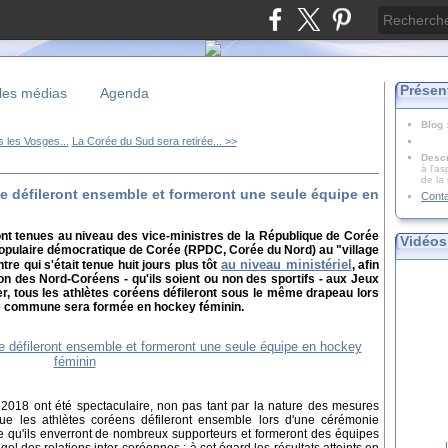
Présen
les médias
Agenda
Blog
 les Vosges...
La Corée du Sud sera retirée... >>
Descr
à l'as
de la
 défileront ensemble et formeront une seule équipe en
Cont
ont tenues au niveau des vice-ministres de la République de Corée
Vidéos
populaire démocratique de Corée (RPDC, Corée du Nord) au "village
au niveau ministériel
re qui s'était tenue huit jours plus tôt
, afin
ion des Nord-Coréens - qu'ils soient ou non des sportifs - aux Jeux
r, tous les athlètes coréens défileront sous le même drapeau lors
pe commune sera formée en hockey féminin.
r 2018 ont été spectaculaire, non pas tant par la nature des mesures
que les athlètes coréens défileront ensemble lors d'une cérémonie
e qu'ils enverront de nombreux supporteurs et formeront des équipes