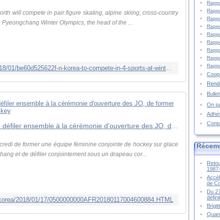
Rappo
Rappo
th will compete in pair figure skating, alpine skiing, cross-country
Rappo
 Pyeongchang Winter Olympics, the head of the ...
Rappo
Rappo
Rappo
Rappo
Rappo
Rappo
http://english.kyodonews.net/news/2018/01/be60d525622f-n-korea-to-compete-in-4-sports-at-winter-olympics-official.html
Coopé
Rende
Bulle
On pa
Adhé
Cont
(4e LD) Les Corées conviennent de défiler ensemble à la cérémonie d'ouverture des JO, de former une équipe féminine conjointe de hockey
edi de former une équipe féminine conjointe de hockey sur glace
Récem
ang et de défiler conjointement sous un drapeau cor...
Retou
1987
Accél
de C
Du 27
défin
rthkorea/2018/01/17/0500000000AFR20180117004600884.HTML
Brigi
Quand