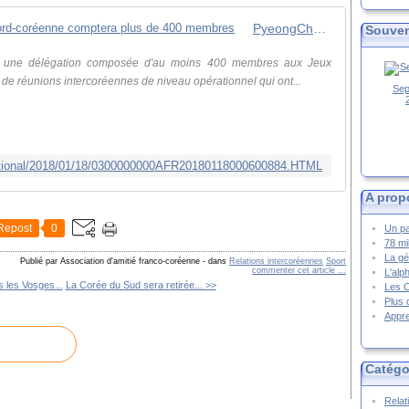
PyeongChang 2018 : la délégation nord-coréenne comptera plus de 400 membres
Souven
r une délégation composée d'au moins 400 membres aux Jeux
e réunions intercoréennes de niveau opérationnel qui ont...
Sep
national/2018/01/18/0300000000AFR20180118000600884.HTML
A prop
Repost
0
Un pa
78 mi
La gé
Publié par Association d'amitié franco-coréenne
-
dans
Relations intercoréennes
Sport
commenter cet article
…
L'alp
 les Vosges...
La Corée du Sud sera retirée... >>
Les 
Plus 
Appre
Catégo
Relat