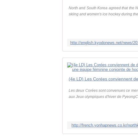
North and South Korea agreed that the Nor
skiing and women's ice hockey during the
Les deux Corées sont convenues ce mercr
aux Jeux olympiques d'hiver de PyeongCh
http://french.yonhapnews.co.kr/no