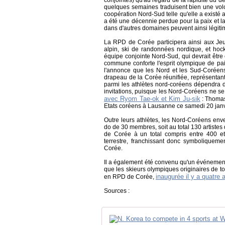
conjointes) qu'au regard de la rapidité du dé
quelques semaines traduisent bien une vol
coopération Nord-Sud telle qu'elle a existé
a été une décennie perdue pour la paix et l
dans d'autres domaines peuvent ainsi légiti
La RPD de Corée participera ainsi aux Jeux 
alpin, ski de randonnées nordique, et hocke
équipe conjointe Nord-Sud, qui devrait être 
commune conforte l'esprit olympique de pai
l'annonce que les Nord et les Sud-Coréens 
drapeau de la Corée réunifiée, représentant
parmi les athlètes nord-coréens dépendra de
invitations, puisque les Nord-Coréens ne se s
avec Ryom Tae-ok et Kim Ju-sik
: Thomas
Etats coréens à Lausanne ce samedi 20 janv
Outre leurs athlètes, les Nord-Coréens en
do de 30 membres, soit au total 130 artistes d
de Corée à un total compris entre 400 et
terrestre, franchissant donc symboliqueme
Corée.
Il a également été convenu qu'un événement
que les skieurs olympiques originaires de to
inaugurée il y a quatre 
en RPD de Corée,
Sources :