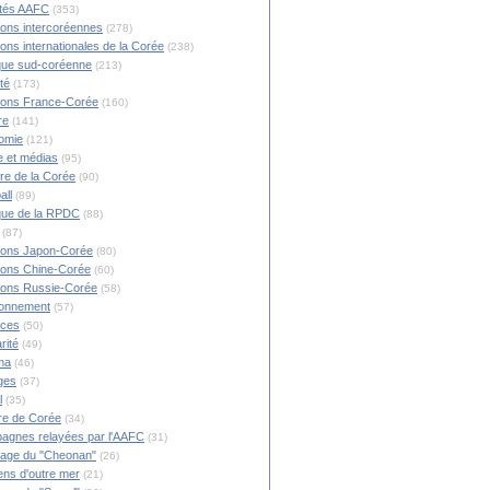
ités AAFC
(353)
ions intercoréennes
(278)
ions internationales de la Corée
(238)
ique sud-coréenne
(213)
té
(173)
ions France-Corée
(160)
re
(141)
omie
(121)
 et médias
(95)
ire de la Corée
(90)
all
(89)
ique de la RPDC
(88)
(87)
ions Japon-Corée
(80)
ions Chine-Corée
(60)
ions Russie-Corée
(58)
ronnement
(57)
nces
(50)
rité
(49)
ma
(46)
ges
(37)
l
(35)
re de Corée
(34)
agnes relayées par l'AAFC
(31)
rage du "Cheonan"
(26)
ns d'outre mer
(21)