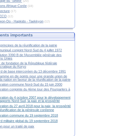
age du "Sewol"
(20)
ions Afrique-Corée
(18)
tecture
(17)
RECO
(12)
won-Do - Hapkido - Taekkyon
(12)
nts importants
principes de la réunification de la patrie
niqué conjoint Nord-Sud du 4 juillet 1972
ution 3390 B de l'Assemblée générale des
ns Unies
t de fondation de la République fédérale
ratique du Koryo
d de base intercoréen du 13 décembre 1991
amme en dix points pour une grande union de
la nation en faveur de la réunification de la patrie
ration commune Nord-Sud du 15 juin 2000
ration conjointe du 4ème tour des Pourparlers à
ration du 4 octobre 2007 pour le développement
apports Nord-Sud, la paix et la prospérité
ration du 27 avril 2018 pour la paix, la prospérité
 réunification de la péninsule coréenne
aration commune du 19 septembre 2018
d militaire global du 19 septembre 2018
ion pour un traité de paix