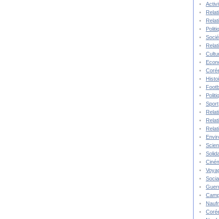
Activ
Relat
Relat
Polit
Socié
Relat
Cultu
Econ
Corée
Histo
Footb
Polit
Sport
Relat
Relat
Relat
Envi
Scie
Solida
Ciné
Voya
Socia
Guer
Camp
Nauf
Corée