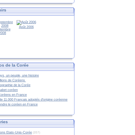
irs
Août 2006
tembre
2008
os de la Corée
ys, un peuple, une histoire
llions de Coréens
ographie de la Corée
habet coréen
Coréens en France
de 11.000 Français adoptés d'origine coréenne
ndre le coréen en France
ries
ions Etats-Unis-Corée
(357)