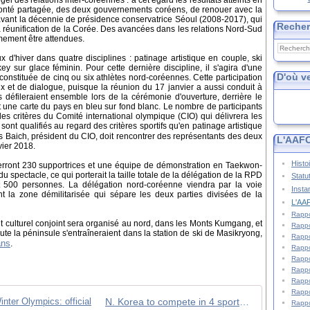
gel des relations inter-coréennes : à cet égard les résultats atteints en
onté partagée, des deux gouvernements coréens, de renouer avec la
 avant la décennie de présidence conservatrice Séoul (2008-2017), qui
Reche
a réunification de la Corée. Des avancées dans les relations Nord-Sud
mement être attendues.
d'hiver dans quatre disciplines : patinage artistique en couple, ski
y sur glace féminin. Pour cette dernière discipline, il s'agira d'une
D'où v
constituée de cinq ou six athlètes nord-coréennes. Cette participation
x et de dialogue, puisque la réunion du 17 janvier a aussi conduit à
défileraient ensemble lors de la cérémonie d'ouverture, derrière le
 une carte du pays en bleu sur fond blanc. Le nombre de participants
s critères du Comité international olympique (CIO) qui délivrera les
ont qualifiés au regard des critères sportifs qu'en patinage artistique
 Baich, président du CIO, doit rencontrer des représentants des deux
L'AAFC
ier 2018.
Histo
verront 230 supportrices et une équipe de démonstration en Taekwon-
u spectacle, ce qui porterait la taille totale de la délégation de la RPD
Statu
 500 personnes. La délégation nord-coréenne viendra par la voie
Insta
nt la zone démilitarisée qui sépare les deux parties divisées de la
L'AAF
Rappo
 culturel conjoint sera organisé au nord, dans les Monts Kumgang, et
Rappo
ute la péninsule s'entraîneraient dans la station de ski de Masikryong,
Rappo
ans
.
Rappo
Rappo
Rappo
Rappo
Rappo
N. Korea to compete in 4 sports at Winter Olympics: official
Rappo