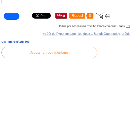
Repost
0
Publié par Association d'amitié franco-coréenne
-
dans
Rel
<< JO de Pyeongchang : les deux...
Benoît Quennedey, présid
commentaires
Ajouter un commentaire