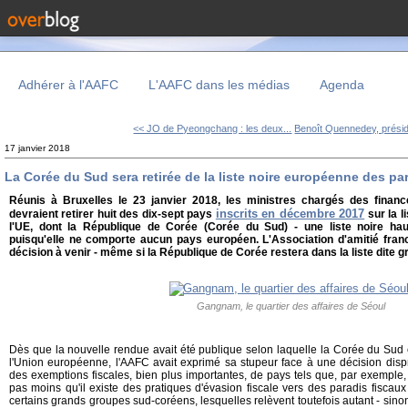
Adhérer à l'AAFC
L'AAFC dans les médias
Agenda
<< JO de Pyeongchang : les deux...
Benoît Quennedey, présid
17 janvier 2018
La Corée du Sud sera retirée de la liste noire européenne des pa
Réunis à Bruxelles le 23 janvier 2018, les ministres chargés des finan
inscrits en décembre 2017
devraient retirer huit des dix-sept pays
sur la l
l'UE, dont la République de Corée (Corée du Sud) - une liste noire haut
puisqu'elle ne comporte aucun pays européen. L'Association d'amitié franc
décision à venir - même si la République de Corée restera dans la liste dite g
Gangnam, le quartier des affaires de Séoul
Dès que la nouvelle rendue avait été publique selon laquelle la Corée du Sud co
l'Union européenne, l'AAFC avait exprimé sa stupeur face à une décision dispr
des exemptions fiscales, bien plus importantes, de pays tels que, par exemple, 
pas moins qu'il existe des pratiques d'évasion fiscale vers des paradis fiscaux
certains grands groupes sud-coréens, lesquelles relèvent toutefois autant - sino