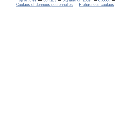
Top articles
Contact
Signaler un abus
C.G.U.
Cookies et données personnelles
Préférences cookies