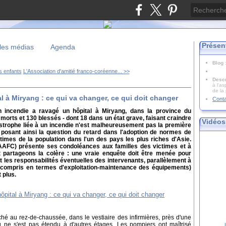
Présen
les médias
Agenda
Blog
s enfants
L'Association d'amitié franco-coréenne... >>
Descr
à l'as
de la
 à Miryang : ce qui va changer, ce qui doit changer
Cont
 incendie a ravagé un hôpital à Miryang, dans la province du
rts et 130 blessés - dont 18 dans un état grave, faisant craindre
Vidéos
astrophe liée à un incendie n'est malheureusement pas la première
posant ainsi la question du retard dans l'adoption de normes de
itimes de la population dans l'un des pays les plus riches d'Asie.
(AAFC) présente ses condoléances aux familles des victimes et à
 partageons la colère : une vraie enquête doit être menée pour
t les responsabilités éventuelles des intervenants, parallèlement à
 compris en termes d'exploitation-maintenance des équipements)
 plus.
ché au rez-de-chaussée, dans le vestiaire des infirmières, près d'une
eu ne s'est pas étendu à d'autres étages. Les pompiers ont maîtrisé