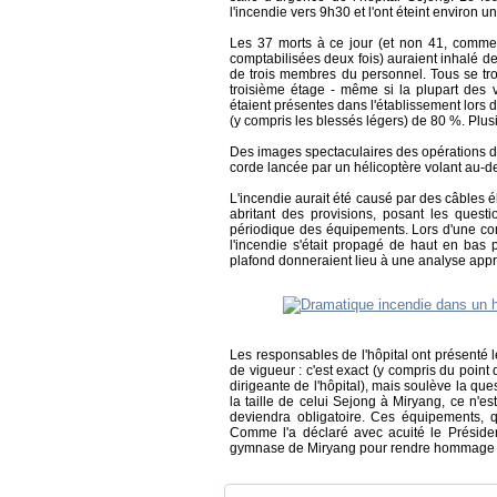
l'incendie vers 9h30 et l'ont éteint environ 
Les 37 morts à ce jour (et non 41, comme 
comptabilisées deux fois) auraient inhalé de
de trois membres du personnel. Tous se trou
troisième étage - même si la plupart des 
étaient présentes dans l'établissement lors 
(y compris les blessés légers) de 80 %. Plusi
Des images spectaculaires des opérations de
corde lancée par un hélicoptère volant au-de
L'incendie aurait été causé par des câbles 
abritant des provisions, posant les quest
périodique des équipements. Lors d'une con
l'incendie s'était propagé de haut en bas
plafond donneraient lieu à une analyse appr
Les responsables de l'hôpital ont présenté 
de vigueur : c'est exact (y compris du point
dirigeante de l'hôpital), mais soulève la que
la taille de celui Sejong à Miryang, ce n'e
deviendra obligatoire. Ces équipements, q
Comme l'a déclaré avec acuité le Préside
gymnase de Miryang pour rendre hommage a