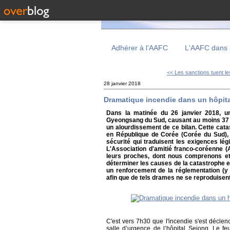
Adhérer à l'AAFC
L'AAFC dans 
<< Les sanctions tuent le
28 janvier 2018
Dramatique incendie dans un hôpital
Dans la matinée du 26 janvier 2018, un
Gyeongsang du Sud, causant au moins 37 mo
un alourdissement de ce bilan. Cette cat
en République de Corée (Corée du Sud), 
sécurité qui traduisent les exigences lég
L'Association d'amitié franco-coréenne 
leurs proches, dont nous comprenons et
déterminer les causes de la catastrophe e
un renforcement de la réglementation (y
afin que de tels drames ne se reproduisent
C'est vers 7h30 que l'incendie s'est déclen
salle d’urgence de l’hôpital Sejong. Le f