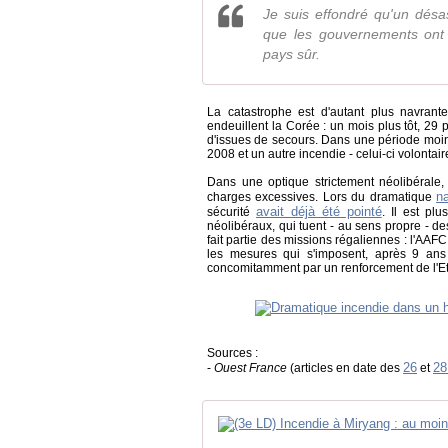
Je suis effondré qu'un désa
que les gouvernements ont m
pays sûr.
La catastrophe est d'autant plus navrant
endeuillent la Corée : un mois plus tôt, 2
d'issues de secours. Dans une période moins
2008 et un autre incendie - celui-ci volonta
Dans une optique strictement néolibérale
n
charges excessives. Lors du dramatique
avait déjà été pointé
sécurité
. Il est p
néolibéraux, qui tuent - au sens propre - 
fait partie des missions régaliennes : l'AA
les mesures qui s'imposent, après 9 ans 
concomitamment par un renforcement de l'Etat
Sources :
26
28
-
Ouest France
(articles en date des
et