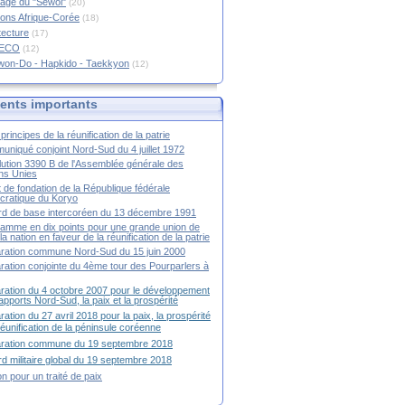
age du "Sewol"
(20)
ions Afrique-Corée
(18)
tecture
(17)
RECO
(12)
won-Do - Hapkido - Taekkyon
(12)
nts importants
principes de la réunification de la patrie
niqué conjoint Nord-Sud du 4 juillet 1972
ution 3390 B de l'Assemblée générale des
ns Unies
t de fondation de la République fédérale
ratique du Koryo
d de base intercoréen du 13 décembre 1991
amme en dix points pour une grande union de
la nation en faveur de la réunification de la patrie
ration commune Nord-Sud du 15 juin 2000
ration conjointe du 4ème tour des Pourparlers à
ration du 4 octobre 2007 pour le développement
apports Nord-Sud, la paix et la prospérité
ration du 27 avril 2018 pour la paix, la prospérité
 réunification de la péninsule coréenne
aration commune du 19 septembre 2018
d militaire global du 19 septembre 2018
ion pour un traité de paix