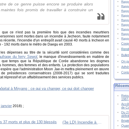
Rappo
stre de ce genre puisse encore se produire alors
Rappo
aintes fois promis de travailler à construire un
Rappo
Rappo
Rappo
Rappo
Rappo
e que ce n'est pas la première fois que des incendies meurtriers
Rappo
9 personnes sont mortes dans un incendie à Jecheon, faute notamment
Rappo
 récente, l'incendie d'un entrepôt avait causé 40 morts à Incheon en
Coopé
ire - 192 morts dans le métro de Daegu en 2003.
Rende
, les dépenses au titre de la sécurité sont considérées comme des
Bulle
aufrage du ferry
Sewol
, le manque d'investissements en matière de
lus que temps que la République de Corée abandonne les dogmes
On pa
des hommes, des femmes et des enfants. La protection des populations
Adhé
FC espère que l'administration Moon Jae-in mettra pleinement en œuvre
Cont
de présidences conservatrices (2008-2017) qui se sont traduites
 répressif et un affaiblissement des services publics.
Récem
Retou
1987
Accél
 janvier
2018) ;
de C
Du 27
défin
Brigi
(3e LD) Incendie à Miryang : au moins 37 morts et plus de 130 blessés
Quand