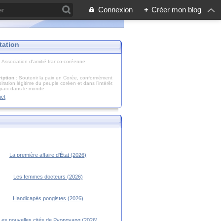
Connexion
+
Créer mon blog
tation
: Association d'amitié franco-coréenne
iption
: Soutenir la paix en Corée, conformément
piration légitime du peuple coréen et dans l’intérêt
 paix dans le monde
act
La première affaire d'État (2026)
Les femmes docteurs (2026)
Handicapés pongistes (2026)
Les nouvelles cités de Pyongyang (2026)