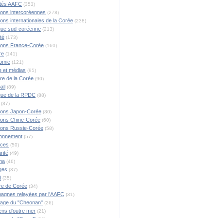
ités AAFC
(353)
ions intercoréennes
(278)
ions internationales de la Corée
(238)
ique sud-coréenne
(213)
té
(173)
ions France-Corée
(160)
re
(141)
omie
(121)
 et médias
(95)
ire de la Corée
(90)
all
(89)
ique de la RPDC
(88)
(87)
ions Japon-Corée
(80)
ions Chine-Corée
(60)
ions Russie-Corée
(58)
ronnement
(57)
nces
(50)
rité
(49)
ma
(46)
ges
(37)
l
(35)
re de Corée
(34)
agnes relayées par l'AAFC
(31)
rage du "Cheonan"
(26)
ns d'outre mer
(21)