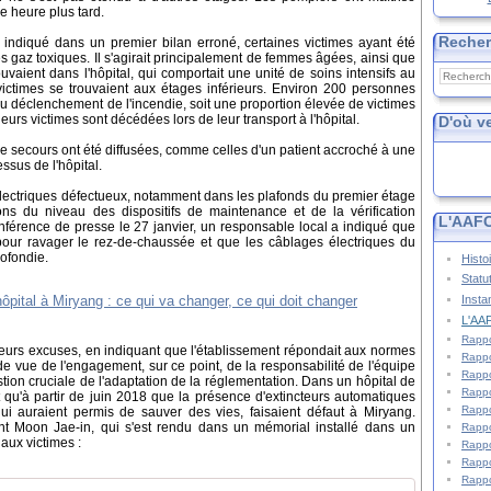
une heure plus tard.
Reche
indiqué dans un premier bilan erroné, certaines victimes ayant été
s gaz toxiques. Il s'agirait principalement de femmes âgées, ainsi que
vaient dans l'hôpital, qui comportait une unité de soins intensifs au
victimes se trouvaient aux étages inférieurs. Environ 200 personnes
du déclenchement de l'incendie, soit une proportion élevée de victimes
eurs victimes sont décédées lors de leur transport à l'hôpital.
D'où v
 secours ont été diffusées, comme celles d'un patient accroché à une
ssus de l'hôpital.
électriques défectueux, notamment dans les plafonds du premier étage
ions du niveau des dispositifs de maintenance et de la vérification
L'AAFC
férence de presse le 27 janvier, un responsable local a indiqué que
 pour ravager le rez-de-chaussée et que les câblages électriques du
ofondie.
Histo
Statu
Insta
L'AAF
Rappo
leurs excuses, en indiquant que l'établissement répondait aux normes
Rappo
 de vue de l'engagement, sur ce point, de la responsabilité de l'équipe
Rappo
stion cruciale de l'adaptation de la réglementation. Dans un hôpital de
Rappo
st qu'à partir de juin 2018 que la présence d'extincteurs automatiques
Rappo
ui auraient permis de sauver des vies, faisaient défaut à Miryang.
nt Moon Jae-in, qui s'est rendu dans un mémorial installé dans un
Rappo
ux victimes :
Rappo
Rappo
Rappo