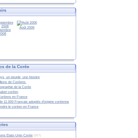
irs
Août 2006
tembre
2008
os de la Corée
ys, un peuple, une histoire
llions de Coréens
ographie de la Corée
habet coréen
Coréens en France
de 11.000 Français adoptés d'origine coréenne
ndre le coréen en France
ries
ions Etats-Unis-Corée
(357)