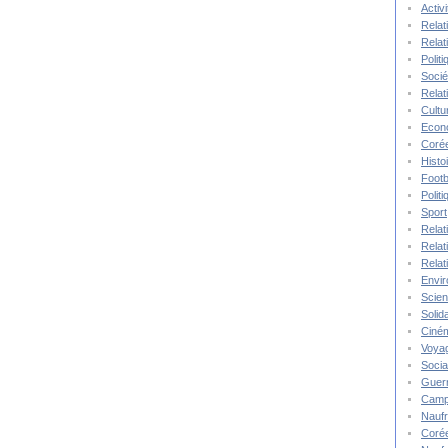
Activ
Relat
Relat
Polit
Socié
Relat
Cultu
Econ
Corée
Histo
Footb
Polit
Sport
Relat
Relat
Relat
Envi
Scie
Solida
Ciné
Voya
Socia
Guer
Camp
Nauf
Corée