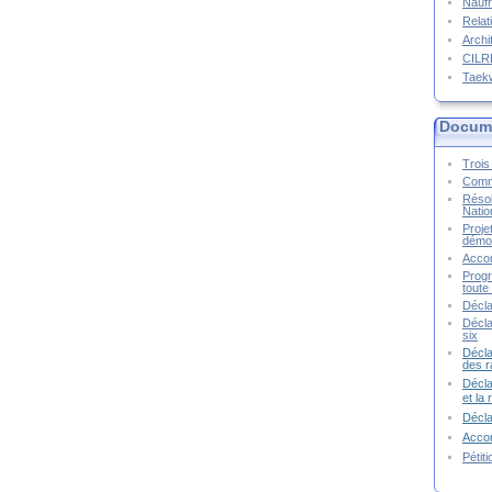
Naufr
Relat
Archi
CIL
Taek
Docume
Trois 
Commu
Résol
Natio
Proje
démoc
Accor
Progr
toute 
Décla
Décla
six
Décla
des r
Décla
et la
Décl
Accor
Pétit