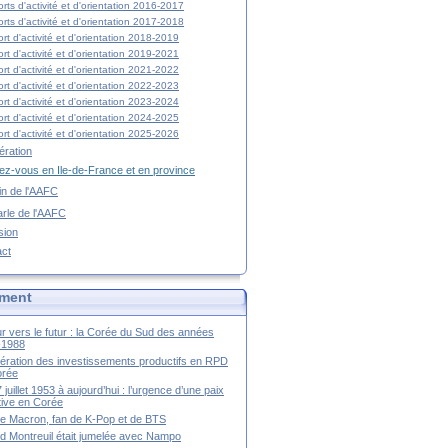
rts d'activité et d'orientation 2016-2017
rts d'activité et d'orientation 2017-2018
rt d'activité et d'orientation 2018-2019
rt d'activité et d'orientation 2019-2021
rt d'activité et d'orientation 2021-2022
rt d'activité et d'orientation 2022-2023
rt d'activité et d'orientation 2023-2024
rt d'activité et d'orientation 2024-2025
rt d'activité et d'orientation 2025-2026
ration
z-vous en Ile-de-France et en province
tin de l'AAFC
rle de l'AAFC
sion
act
ment
r vers le futur : la Corée du Sud des années
-1988
ération des investissements productifs en RPD
orée
 juillet 1953 à aujourd’hui : l’urgence d’une paix
itive en Corée
tte Macron, fan de K-Pop et de BTS
 Montreuil était jumelée avec Nampo