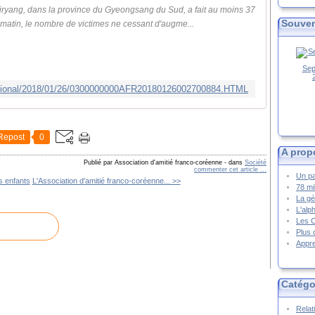
iryang, dans la province du Gyeongsang du Sud, a fait au moins 37
Souven
 matin, le nombre de victimes ne cessant d'augme...
Sep
national/2018/01/26/0300000000AFR20180126002700884.HTML
Repost
0
A prop
Publié par Association d'amitié franco-coréenne
-
dans
Société
commenter cet article
…
Un pa
s enfants
L'Association d'amitié franco-coréenne... >>
78 mi
La gé
L'alp
Les 
Plus 
Appre
Catégo
Relat