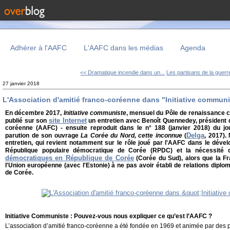
Adhérer à l'AAFC
L'AAFC dans les médias
Agenda
<< Dramatique incendie dans un...
Les partisans de la guerre
27 janvier 2018
L'Association d'amitié franco-coréenne dans "Initiative communi
En décembre 2017,
Initiative communiste
, mensuel du Pôle de renaissance 
site Internet
publié sur son
un entretien avec Benoît Quennedey, président d
coréenne (AAFC) - ensuite reproduit dans le n° 188 (janvier 2018) du jou
Delga
parution de son ouvrage
La Corée du Nord, cette inconnue
(
, 2017).
entretien, qui revient notamment sur le rôle joué par l'AAFC dans le déve
République populaire démocratique de Corée (RPDC) et la nécessité
démocratiques en République de Corée
(Corée du Sud), alors que la F
l'Union européenne (avec l'Estonie) à ne pas avoir établi de relations dip
de Corée.
Initiative Communiste : Pouvez-vous nous expliquer ce qu’est l’AAFC ?
L’association d’amitié franco-coréenne a été fondée en 1969 et animée par des p