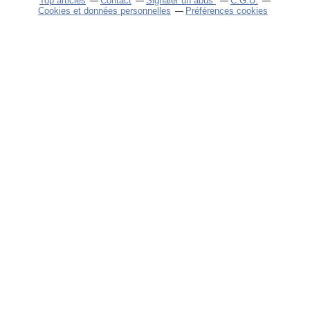
Top articles
Contact
Signaler un abus
C.G.U.
Cookies et données personnelles
Préférences cookies