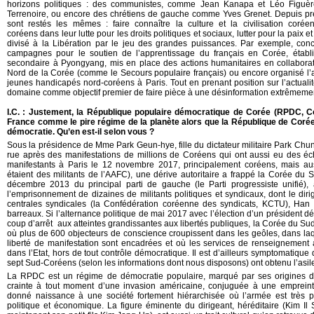
horizons politiques : des communistes, comme Jean Kanapa et Léo Figuèr
Terrenoire, ou encore des chrétiens de gauche comme Yves Grenet. Depuis près
sont restés les mêmes : faire connaître la culture et la civilisation coréen
coréens dans leur lutte pour les droits politiques et sociaux, lutter pour la paix e
divisé à la Libération par le jeu des grandes puissances. Par exemple, c
campagnes pour le soutien de l’apprentissage du français en Corée, établ
secondaire à Pyongyang, mis en place des actions humanitaires en collabor
Nord de la Corée (comme le Secours populaire français) ou encore organisé l’a
jeunes handicapés nord-coréens à Paris. Tout en prenant position sur l’actual
domaine comme objectif premier de faire pièce à une désinformation extrêmem
I.C. : Justement, la République populaire démocratique de Corée (RPDC, C
France comme le pire régime de la planète alors que la République de Corée
démocratie. Qu’en est-il selon vous ?
Sous la présidence de Mme Park Geun-hye, fille du dictateur militaire Park Chu
rue après des manifestations de millions de Coréens qui ont aussi eu des é
manifestants à Paris le 12 novembre 2017, principalement coréens, mais a
étaient des militants de l’AAFC), une dérive autoritaire a frappé la Corée du S
décembre 2013 du principal parti de gauche (le Parti progressiste unifié), 
l’emprisonnement de dizaines de militants politiques et syndicaux, dont le dir
centrales syndicales (la Confédération coréenne des syndicats, KCTU), Han 
barreaux. Si l’alternance politique de mai 2017 avec l’élection d’un président 
coup d’arrêt aux atteintes grandissantes aux libertés publiques, la Corée du Sud
où plus de 600 objecteurs de conscience croupissent dans les geôles, dans laque
liberté de manifestation sont encadrées et où les services de renseignement
dans l’Etat, hors de tout contrôle démocratique. Il est d’ailleurs symptomatiqu
sept Sud-Coréens (selon les informations dont nous disposons) ont obtenu l’asile
La RPDC est un régime de démocratie populaire, marqué par ses origines de 
crainte à tout moment d’une invasion américaine, conjuguée à une empreinte
donné naissance à une société fortement hiérarchisée où l’armée est très p
politique et économique. La figure éminente du dirigeant, héréditaire (Kim Il 