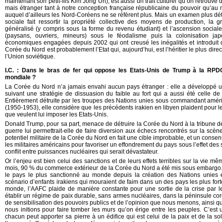
maintenant son petit-fils Kim Jong Un), est aussi un trait culturel qu’on retrouve 
mais étranger tant à notre conception française républicaine du pouvoir qu’a
auquel d’ailleurs les Nord-Coréens ne se réfèrent plus. Mais un examen plus détai
sociale fait ressortir la propriété collective des moyens de production, la g
généralisé (y compris sous la forme du revenu étudiant) et l’ascension social
(paysans, ouvriers, mineurs) sous le féodalisme puis la colonisation ja
économiques engagées depuis 2002 qui ont creusé les inégalités et introduit 
Corée du Nord est probablement l’Etat qui, aujourd’hui, est l’héritier le plus dire
l’Union soviétique.
I.C. : Dans le bras de fer qui oppose les Etats-Unis de Trump à la RP
mondiale ?
La Corée du Nord n’a jamais envahi aucun pays étranger : elle a développé u
suivant une stratégie de dissuasion du faible au fort qui a aussi été celle d
Entièrement détruite par les troupes des Nations unies sous commandant amér
(1950-1953), elle considère que les précédents irakien en libyen plaident pour 
que veulent lui imposer les Etats-Unis.
Donald Trump, pour sa part, menace de détruire la Corée du Nord à la tribune d
guerre lui permettrait-elle de faire diversion aux échecs rencontrés sur la scène
potentiel militaire de la Corée du Nord en fait une cible improbable, et un conse
les militaires américains pour favoriser un effondrement du pays sous l’effet des
conflit entre puissances nucléaires qui serait dévastateur.
Or l’enjeu est bien celui des sanctions et de leurs effets terribles sur la vie 
mois, 90 % du commerce extérieur de la Corée du Nord a été mis sous embargo
le pays le plus sanctionné au monde depuis la création des Nations unies 
scénario d’enfants irakiens qui mouraient de faim dans un des pays les plus fo
monde, l’AAFC plaide de manière constante pour une sortie de la crise par l
établir un régime de paix durable, sans armes nucléaires, dans la péninsule cor
de sensibilisation des pouvoirs publics et de l’opinion que nous menons, ainsi 
nous initions pour faire tomber les murs qu’on érige entre les peuples. C’est
chacun peut apporter sa pierre à un édifice qui est celui de la paix et de la 