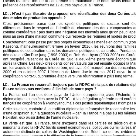
l’avons réaffirmé lors de la conférence internationale que nous avons tenue à 
présence des représentants de 12 autres pays que la France.
I.C. : N’est-il pas illusoire de proposer une réunification des deux Corées a
des modes de production opposés ?
C’est précisément parce que les systèmes politiques et sociaux sont élo
différences dans le respect de l’identité de chacune des deux composantes a
comme confédérale : pas dans une négation des identités ainsi qu’on peut l’ap
mais au sein d’une maison commune qui respecte les régimes et modes de produ
Concrètement, cela passe par des projets économiques menés en commun (co
Kaesong, malheureusement fermée en février 2016), les réunions des familles 
politiques de coopération dans les domaines politiques et culturels… Pendant 
démocrates Kim Dae-jung (1998-2003) et Roh Moo-hyun (2003-2008) en Corée
ont prospéré, faisant de la Corée du Sud le deuxième partenaire économique
après la Chine. Les deux présidents conservateurs qui ont ensuite occupé la Mai
un, les acquis du dialogue intercoréen, qui avait été marqué par des rencontr
2000 et en octobre 2007. L’élection de Moon Jae-in en mai 2017 ouvre la po
coopération Nord-Sud, première étape vers une réunification à plus long terme.
I.C. : La France ne reconnaît toujours pas la RDPC et n’a pas de relations di
Est-ce selon vous conforme à l’intérêt de notre pays ?
La France est l’un des deux pays de l’Union européenne, avec l’Estonie, à 
diplomatiques complètes avec la RPDC : à la délégation générale nord-coréenn
français de coopération à Pyongyang, mais ces postes diplomatiques n’ont pas l
Cette situation, contraire à la tradition diplomatique française de reconnaître les
d’une crispation sur la question nucléaire – car la France n’a pas eu les mêmes 
Pakistan, eux aussi dotés de l’arme nucléaire.
La vérité est que la France, faute d’experts dans les cercles de décision et 
importants avec la RPDC (qu’ils soient économiques, politiques ou militaires), 
autonome distincte de celles de Washington ou de Séoul, ce qui est évidem