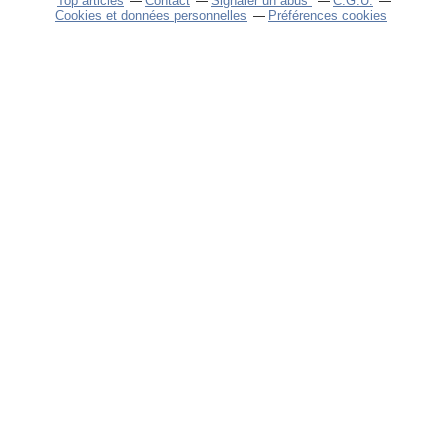
Top articles
Contact
Signaler un abus
C.G.U.
Cookies et données personnelles
Préférences cookies