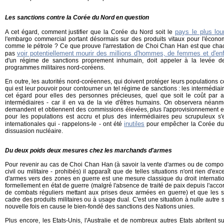
Les sanctions contre la Corée du Nord en question
pays le plus lo
A cet égard, comment justifier que la Corée du Nord soit le
l'embargo commercial portant désormais sur des produits vitaux pour l'écono
comme le pétrole ? Ce que prouve l'arrestation de Choi Chan Han est que chac
voir potentiellement mourir des millions d'hommes, de femmes et d'en
pas
d'un régime de sanctions proprement inhumain, doit appeler à la levée de
programmes militaires nord-coréens.
En outre, les autorités nord-coréennes, qui doivent protéger leurs populations
qui est leur pouvoir pour contourner un tel régime de sanctions : les interméd
cet égard pour elles des personnes précieuses, quel que soit le coût par a
intermédiaires - car il en va de la vie d'êtres humains. On observera néanm
demandent et obtiennent des commissions élevées, plus l'approvisionnement e
pour les populations est accru et plus des intermédiaires peu scrupuleux s'
inutiles
internationales qui - rappelons-le - ont été
pour empêcher la Corée du 
dissuasion nucléaire.
Du deux poids deux mesures chez les marchands d'armes
Pour revenir au cas de Choi Chan Han (à savoir la vente d'armes ou de composa
civil ou militaire - prohibés) il apparaît que de telles situations n'ont rien d'exc
d'armes vers des zones en guerre est une mesure classique du droit internatio
formellement en état de guerre (malgré l'absence de traité de paix depuis l'accor
de combats réguliers mettant aux prises deux armées en guerre) et que les 
cadre des produits militaires ou à usage dual. C'est une situation à nulle autr
nouvelle fois en cause le bien-fondé des sanctions des Nations unies.
Plus encore, les Etats-Unis, l'Australie et de nombreux autres Etats abritent 