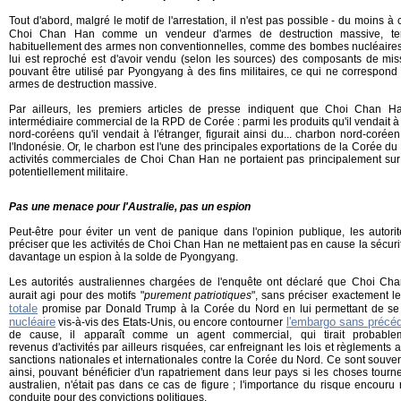
Tout d'abord, malgré le motif de l'arrestation, il n'est pas possible - du moins à
Choi Chan Han comme un vendeur d'armes de destruction massive, 
habituellement des armes non conventionnelles, comme des bombes nucléaires
lui est reproché est d'avoir vendu (selon les sources) des composants de miss
pouvant être utilisé par Pyongyang à des fins militaires, ce qui ne correspond 
armes de destruction massive.
Par ailleurs, les premiers articles de presse indiquent que Choi Chan 
intermédiaire commercial de la RPD de Corée : parmi les produits qu'il vendait à
nord-coréens qu'il vendait à l'étranger, figurait ainsi du... charbon nord-coré
l'Indonésie. Or, le charbon est l'une des principales exportations de la Corée du
activités commerciales de Choi Chan Han ne portaient pas principalement sur 
potentiellement militaire.
Pas une menace pour l'Australie, pas un espion
Peut-être pour éviter un vent de panique dans l'opinion publique, les autori
préciser que les activités de Choi Chan Han ne mettaient pas en cause la sécurité d
davantage un espion à la solde de Pyongyang.
Les autorités australiennes chargées de l'enquête ont déclaré que Choi Cha
aurait agi pour des motifs "
purement patriotiques
", sans préciser exactement 
totale
promise par Donald Trump à la Corée du Nord en lui permettant de se
nucléaire
l'embargo sans précé
vis-à-vis des Etats-Unis, ou encore contourner
de cause, il apparaît comme un agent commercial, qui tirait probabl
revenus d'activités par ailleurs risquées, car enfreignant les lois et règlements 
sanctions nationales et internationales contre la Corée du Nord. Ce sont souv
ainsi, pouvant bénéficier d'un rapatriement dans leur pays si les choses tour
australien, n'était pas dans ce cas de figure ; l'importance du risque encouru 
conduite pour des convictions politiques.