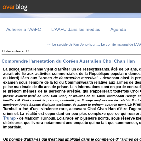
Adhérer à l'AAFC
L'AAFC dans les médias
Agenda
<< Le suicide de Kim Jong-hyun,...
Le comité national de l'AA
17 décembre 2017
Comprendre l'arrestation du Coréen Australien Choi Chan Han
La police australienne vient d'arrêter un de ressortissants, âgé de 59 ans, d
aurait été lié aux activités commerciales de la République populaire dém
du Nord) liées aux "
armes de destruction massive
" - devenant ainsi la p
examen sous l'empire de la loi du Commonwealth relative aux armes de dest
peine maximale de dix ans de prison. Les informations sont en partie contradi
le prénom mêmes de la personne arrêtée, qui s'appellerait toutefois Cho
presse avaient parlé de Choi Han Chan, et d'autres de M. Chan, confondant l'usage c
famille - M. Choi - avant le prénom, contredit par l'usage anglo-saxon de rétablir l'ordr
. Le Pre
nombreux Anglo-Saxons d'origine coréenne, de placer le prénom avant le nom)
Turnbull a été d'une virulence rare, accusant Choi Chan Han d'être l'agent
criminel. La réalité est cependant un peu plus complexe que ce qui ressor
Trump
- de Malcolm Turnbull. Eclairage en plusieurs points, sous réserve 
ultérieures que livrera notamment une enquête qui ne fait que commencer, et d
impartiale.
Un homme d'affaires qui n'est pas impliqué dans le commerce d' "armes de 