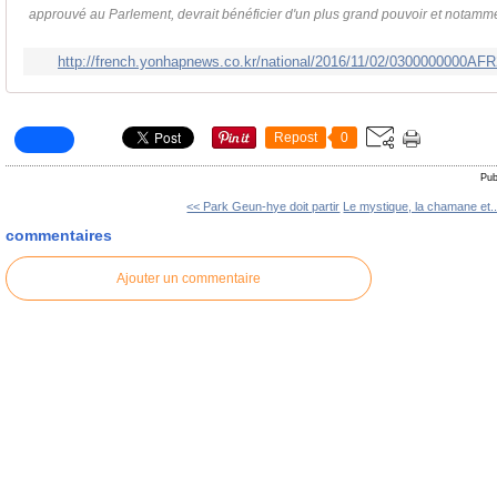
approuvé au Parlement, devrait bénéficier d'un plus grand pouvoir et notammen
http://french.yonhapnews.co.kr/national/2016/11/02/0300000000
Repost
0
Pub
<< Park Geun-hye doit partir
Le mystique, la chamane et..
commentaires
Ajouter un commentaire