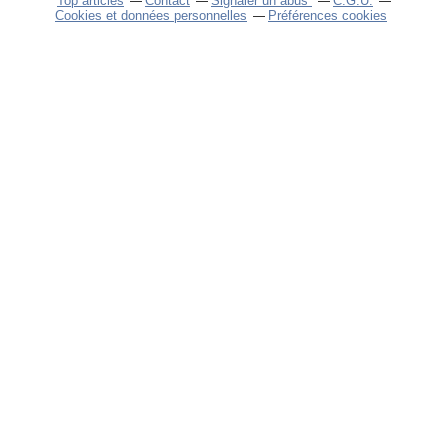
Top articles
Contact
Signaler un abus
C.G.U.
Cookies et données personnelles
Préférences cookies