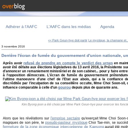
Adhérer à l'AAFC
L'AAFC dans les médias
Agenda
<< Park Geun-hye doit partir
Le mystique, la chamane et..
3 novembre 2016
Derrière l'écran de fumée du gouvernement d'union nationale, u
refusé de prendre en compte le verdict des urnes
Après avoir
en maint
avoir été défaite aux élections législatives du 13 avril 2016, la Présidente 
d'annoncer un remaniement ministériel et de son cabinet... pour y faire entr
à l'opposition démocrate. L'écran de fumée du gouvernement prétendume
l'ultime manoeuvre d'une chef de l'Etat aux abois, qui a la confiance 
discréditée par l'inculpation de sa conseillère occulte, Mme Choi Soon-sil
gourou
influence comparable à celle d'un
depuis plus de quarante ans.
Kim Byong-joon a été choisi par Mme Park Geun-hye pour exercer les foncti
l'emprise sectaire
Alors que les révélations sur
qu'exerçait Mme Choi Soon-sil
pseudo-pasteur mystique
magiques de son père, le
Choi Tae-min, se succède
fermeture de la zone économique intercoréenne de Kaesong
aurait été mot