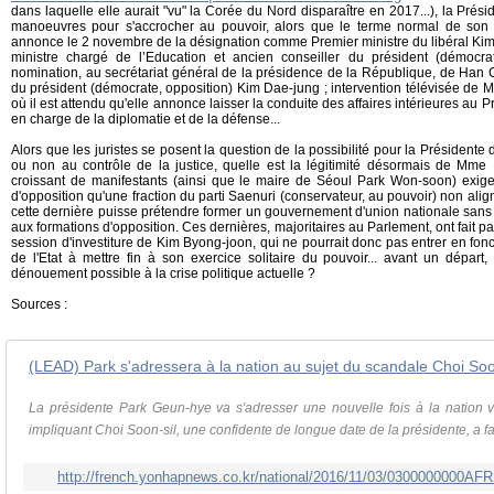
dans laquelle elle aurait "vu" la Corée du Nord disparaître en 2017...), la Prés
manoeuvres pour s'accrocher au pouvoir, alors que le terme normal de son m
annonce le 2 novembre de la désignation comme Premier ministre du libéral Kim
ministre chargé de l’Education et ancien conseiller du président (démocr
nomination, au secrétariat général de la présidence de la République, de Han 
du président (démocrate, opposition) Kim Dae-jung ; intervention télévisée de
où il est attendu qu'elle annonce laisser la conduite des affaires intérieures au 
en charge de la diplomatie et de la défense...
Alors que les juristes se posent la question de la possibilité pour la Présidente
ou non au contrôle de la justice, quelle est la légitimité désormais de Mm
croissant de manifestants (ainsi que le maire de Séoul Park Won-soon) exigen
d'opposition qu'une fraction du parti Saenuri (conservateur, au pouvoir) non al
cette dernière puisse prétendre former un gouvernement d'union nationale sans
aux formations d'opposition. Ces dernières, majoritaires au Parlement, ont fait par
session d'investiture de Kim Byong-joon, qui ne pourrait donc pas entrer en fonct
de l'Etat à mettre fin à son exercice solitaire du pouvoir... avant un départ
dénouement possible à la crise politique actuelle ?
Sources :
(LEAD) Park s'adressera à la nation au sujet du scandale Choi Soo
La présidente Park Geun-hye va s'adresser une nouvelle fois à la nation 
impliquant Choi Soon-sil, une confidente de longue date de la présidente, a fait
http://french.yonhapnews.co.kr/national/2016/11/03/0300000000