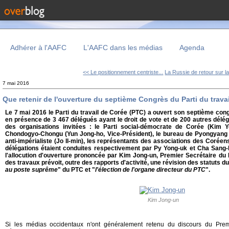
Adhérer à l'AAFC
L'AAFC dans les médias
Agenda
<< Le positionnement centriste...
La Russie de retour sur la
7 mai 2016
Que retenir de l'ouverture du septième Congrès du Parti du trava
Le 7 mai 2016 le Parti du travail de Corée (PTC) a ouvert son septième cong
en présence de 3 467 délégués ayant le droit de vote et de 200 autres délé
des organisations invitées : le Parti social-démocrate de Corée (Kim Yo
Chondogyo-Chongu (Yun Jong-ho, Vice-Président), le bureau de Pyongyang 
anti-impérialiste (Jo Il-min), les représentants des associations des Coréen
délégations étaient conduites respectivement par Py Yong-uk et Cha Sang-
l'allocution d'ouverture prononcée par Kim Jong-un, Premier Secrétaire du 
des travaux prévoit, outre des rapports d'activité, une révision des statuts d
au poste suprême
" du PTC et "
l'élection de l'organe directeur du PTC
".
Kim Jong-un
Si les médias occidentaux n'ont généralement retenu du discours du Pre