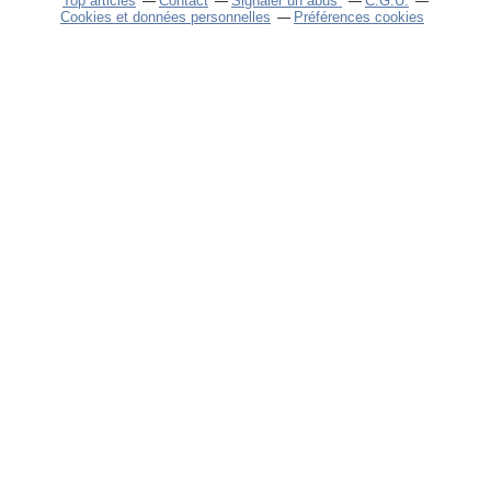
Top articles
Contact
Signaler un abus
C.G.U.
Cookies et données personnelles
Préférences cookies