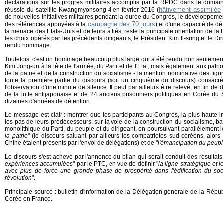
déclarations sur les progrès militaires accomplis par la RPDC dans le domaine
hâtivement assimilée
réussie du satellite Kwangmyonsong-4 en février 2016 (
de nouvelles initiatives militaires pendant la durée du Congrès, le développeme
campagne des 70 jours
des références appuyées à la
) et d'une capacité de d
la menace des Etats-Unis et de leurs alliés, reste la principale orientation de l
les choix opérés par les précédents dirigeants, le Président Kim Il-sung et le Dir
rendu hommage.
Toutefois, c'est un hommage beaucoup plus large qui a été rendu non seuleme
Kim Jong-un à la tête de l'armée, du Parti et de l'Etat, mais également aux patrio
de la patrie et de la construction du socialisme - la mention nominative des fi
toute la première partie du discours (soit un cinquième du discours) consac
l'observation d'une minute de silence. Il peut par ailleurs être relevé, en fin de
de la lutte antijaponaise et de 24 anciens prisonniers politiques en Corée du
dizaines d'années de détention.
Le message est clair : montrer que les participants au Congrès, la plus haute in
les pas de leurs prédécesseurs, sur la voie de la construction du socialisme, 
monolithique du Parti, du peuple et du dirigeant, en poursuivant parallèlement le
la patrie
" (le discours saluant par ailleurs les compatriotes sud-coréens, alo
Chine étaient présents par l'envoi de délégations) et de "
l'émancipation du peupl
Le discours s'est achevé par l'annonce du bilan qui serait conduit des résultat
expériences accumulées
" par le PTC, en vue de définir "
la ligne stratégique et l
avec plus de force une grande phase de prospérité dans l'édification du socia
révolution
".
Principale source : bulletin d'information de la Délégation générale de la Rép
Corée en France.