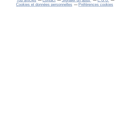
Top articles
Contact
Signaler un abus
C.G.U.
Cookies et données personnelles
Préférences cookies