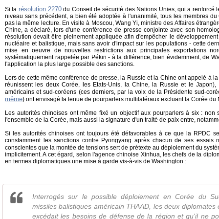
résolution 2270
Si la
du Conseil de sécurité des Nations Unies, qui a renforcé 
niveau sans précédent, a bien été adoptée à l'unanimité, tous les membres du 
pas la même lecture. En visite à Moscou, Wang Yi, ministre des Affaires étrangè
Chine, a déclaré, lors d'une conférence de presse conjointe avec son homolo
résolution devait être pleinement appliquée
afin d'empêcher le développemen
nucléaire et balistique, mais sans avoir d'impact sur les populations - cette der
mise en oeuvre de nouvelles restrictions aux principales exportations no
systématiquement rappelée par Pékin - à la différence, bien évidemment, de Wa
l'application la plus large possible des sanctions.
Lors de cette même conférence de presse, la Russie et la Chine ont appelé à la 
réunissent les deux Corée, les Etats-Unis, la Chine, la Russie et le Japon)
,
américains et sud-coréens (ces derniers, par la voix de la Présidente sud-co
même
) ont envisagé la tenue de pourparlers multilatéraux excluant la Corée du 
Les autorités chinoises ont même fixé un objectif aux pourparlers à six : non
l'ensemble de la Corée, mais aussi la signature d'un traité de paix entre, notamm
Si les autorités chinoises ont toujours été défavorables à ce que la RPDC se
constamment les sanctions contre Pyongyang après chacun de ses essais nu
conscientes que la montée de tensions sert de prétexte au déploiement du syst
implicitement. A cet égard, selon l'agence chinoise Xinhua, les chefs de la diplo
en termes diplomatiques une mise à garde vis-à-vis de Washington :
Interrogés sur le possible déploiement en Corée du Sud
missiles balistiques américain THAAD, les deux diplomates o
excédait les besoins de défense de la région et qu'il ne po