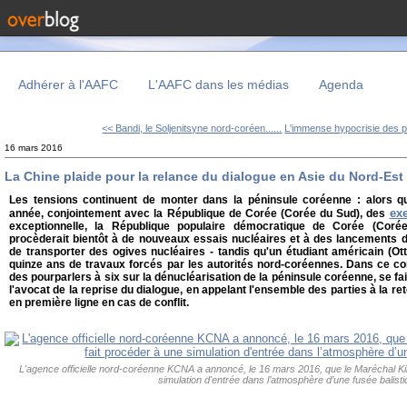
Adhérer à l'AAFC
L'AAFC dans les médias
Agenda
<< Bandi, le Soljenitsyne nord-coréen......
L'immense hypocrisie des p
16 mars 2016
La Chine plaide pour la relance du dialogue en Asie du Nord-Est
Les tensions continuent de monter dans la péninsule coréenne : alors q
exe
année, conjointement avec la République de Corée (Corée du Sud), des
exceptionnelle, la République populaire démocratique de Corée (Coré
procèderait bientôt à de nouveaux essais nucléaires et à des lancements d
de transporter des ogives nucléaires - tandis qu'un étudiant américain (
quinze ans de travaux forcés par les autorités nord-coréennes. Dans ce cont
des pourparlers à six sur la dénucléarisation de la péninsule coréenne, se fa
l'avocat de la reprise du dialogue, en appelant l'ensemble des parties à la re
en première ligne en cas de conflit.
L'agence officielle nord-coréenne KCNA a annoncé, le 16 mars 2016, que le Maréchal Ki
simulation d'entrée dans l’atmosphère d’une fusée balisti