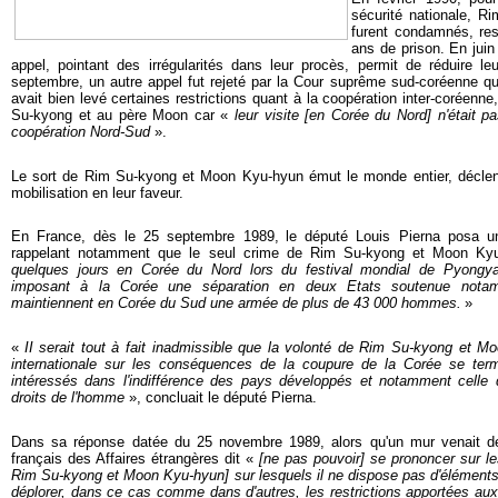
sécurité nationale, 
furent condamnés, res
ans de prison. En jui
appel, pointant des irrégularités dans leur procès, permit de réduire l
septembre, un autre appel fut rejeté par la Cour suprême sud-coréenne qui
avait bien levé certaines restrictions quant à la coopération inter-coréenne
Su-kyong et au père Moon car «
leur visite [en Corée du Nord] n'était pa
coopération Nord-Sud
».
Le sort de Rim Su-kyong et Moon Kyu-hyun émut le monde entier, décl
mobilisation en leur faveur.
En France,
dès le 25 septembre 1989,
le député Louis Pierna posa u
rappelant notamment que le seul crime de Rim Su-kyong et Moon Ky
quelques jours en Corée du Nord lors du festival mondial de Pyongyang
imposant à la Corée une séparation en deux Etats soutenue notam
maintiennent en Corée du Sud une armée de plus de 43 000 hommes.
»
«
II serait tout à fait inadmissible que la volonté de Rim Su-kyong et Moo
internationale sur les conséquences de la coupure de la Corée se term
intéressés
dans l'indifférence des pays développés et notamment celle 
droits de l'homme
», concluait le député Pierna.
Dans sa réponse datée du 25 novembre 1989, alors qu'un mur venait de 
français des Affaires étrangères dit «
[ne pas pouvoir] se prononcer sur le
Rim Su-kyong et Moon Kyu-hyun] sur lesquels il ne dispose pas d'éléments
déplorer, dans ce cas comme dans d'autres, les restrictions
apportées au