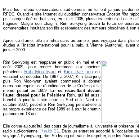
Mais les milieux conservateurs sud-coréens ne lui ont jamais pardonn
RPDC. Quand le site Internet du quotidien conservateur
Chosun Ilbo
rappo
petit garçon âgé de huit ans, en juillet 2005, plusieurs lecteurs du site all
tragédie. Malgré son chagrin, Rim Su-kyong trouva la force de poursui
commentaires insultant son fils et répandant des rumeurs obscènes à son s
Après ce drame, elle se retira dans un temple, puis voyagea dans plusieu
études à l'Institut international pour la paix, à Vienne (Autriche), avan
janvier 2009.
Rim Su-kyong est réapparue en public en mai et en
août 2009, pour rendre hommage aux anciens
Roh Moo-hyun
Kim Dae-jung
présidents
et
qui
venaient de décéder. De 1997 à 2007, Kim Dae-jung
puis Roh Moo-hyun avaient commencé à donner
corps aux espoirs de réunification de la Corée qu'elle
même portait en 1989. En
se recueillant devant
l'autel dressé pour le Président Roh
, qui lui aussi
franchit à pied la limite entre le Sud et le Nord en
octobre 2007, peut-être Rim Su-kyong pensait-elle à
sa propre expérience de l'été 1989 et à tout le chemin
parcouru en 18 ans.
Elle donne aujourd'hui des cours de journalisme à l'université et présente 
Radio 21
radio sud-coréenne,
. Dans un entretien accordé à l'occasion d
voyage à Pyongyang, Rim Su-kyong dit, sans le regretter, que les étudiants