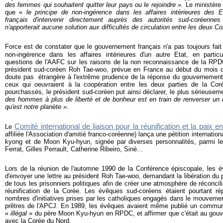
des femmes qui
souhaitent quitter leur pays ou le rejoindre ».
Le ministère 
que «
le principe de non-ingérence dans les affaires intérieures des 
français d'intervenir
directement auprès des autorités sud-coréennes
n'apporterait aucune solution aux difficultés de circulation entre les deux Co
Force est de constater que le gouvernement français n'a pas toujours fai
non-ingérence dans les affaires intérieures d'un autre Etat, en parti
questions de l'AAFC sur les raisons de la non reconnaissance de la RPDC
président sud-coréen Roh Tae-woo, prévue en France au début du mois d
doute pas étrangère à l'extrême prudence de la réponse du gouvernement 
ceux qui oeuvraient à la coopération entre les deux parties de la Corée
pourchassés, le président sud-coréen put ainsi déclarer, le plus sérieuse
des hommes à plus de liberté et de bonheur est en train de renverser un mu
qu'est notre planète ».
Comité international de liaison pour la réunification et la paix 
Le
affiliée l'Association d'amitié franco-coréenne) lança une pétition internation
kyong et de Moon Kyu-hyun, signée par diverses personnalités, parmi l
Ferrat, Gilles Perrault, Catherine Ribeiro, Siné...
Lors de la réunion de l'automne 1990 de la Conférence épiscopale, les 
d'envoyer une lettre au président Roh Tae-woo, demandant la libération d
de tous les prisonniers politiques afin de créer une atmosphère de réconcilia
réunification de la Corée. Les évêques sud-coréens étaient pourtant ré
nombres d'initiatives prises par les catholiques engagés dans le mouvemen
prêtres de l'APCJ. En 1989, les évêques avaient même publié un commun
«
illégal
» du père Moon Kyu-hyun en RPDC, et affirmer que c'était au gouv
avec la Corée du Nord.