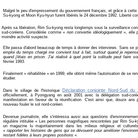
Malgré le peu d'empressement du gouvernement français, et grâce à cette m
Su-kyong et Moon Kyu-hyun furent libérés le 24 décembre 1992. Liberté cond
Après sa libération, Rim Su-kyong resta longtemps sous la surveillance con
sud-coréens. Considérée comme «
non convertie idéologiquement
», elle 
moindre activité suspecte.
Elle passa d'abord beaucoup de temps à donner des interviews. Sans se pla
emploi du temps chargé me convient tout à fait, surtout quand je repense
quand j'étais en prison. J'ai réalisé à quel point la solitude peut faire so
février 1993.
Finalement « réhabilitée » en 1999, elle obtint même l'autorisation de se re
étudier.
Déclaration conjointe Nord-Sud du 
Dans le sillage de l'historique
officiellement, à Pyongyang en août 2001 avec la délégation sud-coré
manifestation en faveur de la réunification. C'est ainsi que, douze ans
nouveau fouler le sol nord-coréen.
Devenue journaliste, elle s'intéressa aussi aux questions d'environnemen
régulière intitulée « Les personnes magnifiques rencontrées par Rim Su
un magazine lu majoritairement dans les milieux religieux et culturel
«
rapporter les histoires de gens qui se dévouent pour améliorer l'environ
restant fidèles à leurs propres positions
».