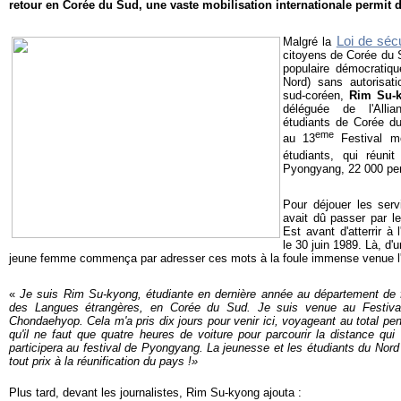
retour en Corée du Sud, une vaste mobilisation internationale permit de
Loi de sécu
Malgré la
citoyens de Corée du 
populaire démocrati
Nord) sans autorisat
sud-coréen,
Rim Su-
déléguée de l'Alli
étudiants de Corée du
eme
au 13
Festival mo
étudiants, qui réuni
Pyongyang, 22 000 pe
Pour déjouer les serv
avait dû passer par le
Est avant d'atterrir 
le 30 juin 1989. Là, d'
jeune femme commença par adresser ces mots à la foule immense venue l'a
«
Je suis Rim Su-kyong, étudiante en dernière année au département de f
des Langues étrangères, en Corée du Sud. Je suis venue au Festiva
Chondaehyop. Cela m'a pris dix jours pour venir ici, voyageant au total pe
qu'il ne faut que quatre heures de voiture pour parcourir la distance q
participera au festival de Pyongyang. La jeunesse et les étudiants du Nord
tout prix à la réunification du pays !»
Plus tard, devant les journalistes, Rim Su-kyong ajouta :