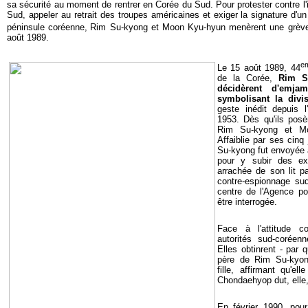
sa sécurité au moment de rentrer en Corée du Sud.
Pour protester contre l'
Sud, appeler au retrait des troupes américaines et exiger la signature d'un 
péninsule coréenne,
Rim Su-kyong et Moon Kyu-hyun menèrent une grève
août 1989.
e
Le 15 août 1989, 44
de la Corée,
Rim S
décidèrent d'emj
symbolisant la divi
geste inédit depuis 
1953. Dès qu'ils posè
Rim Su-kyong et Mo
Affaiblie par ses cinq
Su-kyong fut envoyée à 
pour y subir des ex
arrachée de son lit p
contre-espionnage su
centre de l'Agence po
être interrogée.
Face à l'attitude co
autorités sud-coréenn
Elles obtinrent - par
père de Rim Su-kyo
fille, affirmant qu'el
Chondaehyop dut, elle,
En février 1990, pour