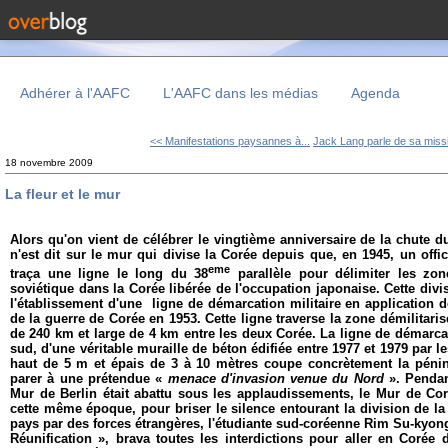
Adhérer à l'AAFC
L'AAFC dans les médias
Agenda
<< Manifestations paysannes à...
Jack Lang parle de sa missi
18 novembre 2009
La fleur et le mur
Alors qu'on vient de célébrer le vingtième anniversaire de la chute d
n'est dit sur le mur qui divise la Corée depuis que, en 1945, un offi
eme
traça une ligne le long du 38
parallèle pour délimiter les zon
soviétique dans la Corée libérée de l'occupation japonaise. Cette div
l'établissement d'une ligne de démarcation militaire en application de
de la guerre de Corée en 1953. Cette ligne traverse la zone démilitar
de 240 km et large de 4 km
entre les deux Corée. La ligne de démarcat
sud, d'une véritable muraille de béton édifiée entre 1977 et 1979 par 
haut de 5 m et épais de 3 à 10 mètres coupe concrètement la péni
parer à une prétendue «
menace d'invasion venue du Nord
». Penda
Mur de Berlin était abattu sous les applaudissements, le Mur de Cor
cette même époque, pour briser le silence entourant la division de la
pays par des forces étrangères, l'étudiante sud-coréenne Rim Su-ky
Réunification »
, brava toutes les interdictions pour aller en Coré