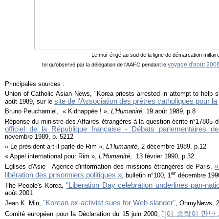
Le mur érigé au sud de la ligne de démarcation miltair
voyage d'août 200
tel qu'observé par la délégation de l'AAFC pendant le
Principales sources :
Union of Catholic Asian News, "Korea priests arrested in attempt to help s
site de l'Association des prêtres catholiques pour la 
août 1989, sur le
Bruno Peuchamiel, « Kidnappée ! »,
L'Humanité,
19 août 1989, p.8
Réponse du ministre des Affaires étrangères à la question écrite n°17805 
officiel de la République française - Débats parlementaires de
novembre 1989, p. 5212
« Le président a-t-il parlé de Rim »,
L'Humanité
, 2 décembre 1989, p.12
« Appel international pour Rim »,
L'Humanité
, 13 février 1990, p.32
«
Eglises d'Asie - Agence d'information des missions étrangères de Paris,
er
libération des prisonniers politiques »
, bulletin n°100, 1
décembre 199
"Liberation Day celebration underlines pan-nation
The People's Korea
,
août 2001
"Korean ex-activist sues for Web slander"
Jean K. Min,
, OhmyNews, 25
"[이 종탁이 만난 
Comité européen pour la Déclaration du 15 juin 2000,