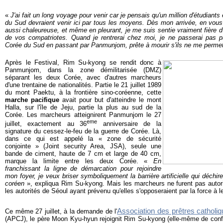
«
J'ai fait un long voyage pour venir car je pensais qu'un million d'étudiant
du Sud devraient venir ici par tous les moyens. Dès mon arrivée, en vous
aussi chaleureuse, et même en pleurant, je me suis sentie vraiment fière
de vos compatriotes. Quand je rentrerai chez moi, je ne passerai pas par
Corée du Sud en passant par Panmunjom, prête à mourir s'ils ne me permet
Après le Festival, Rim Su-kyong se rendit donc à
Panmunjom, dans la zone démilitarisée (DMZ)
séparant les deux Corée, avec d'autres marcheurs
d'une trentaine de nationalités. Partie le 21 juillet 1989
du mont Paektu, à la frontière sino-coréenne, cette
marche pacifique
avait pour but d'atteindre le mont
Halla, sur l'île de Jeju, partie la plus au sud de la
Corée. Les marcheurs atteignirent Panmunjom le 27
eme
juillet, exactement au 36
anniversaire de la
signature du cessez-le-feu de la guerre de Corée. Là,
dans ce qui est appelé la « zone de sécurité
conjointe » (Joint security Area, JSA), seule une
bande de ciment, haute de 7 cm et large de 40 cm,
marque la limite entre les deux Corée.
«
En
franchissant la ligne de démarcation pour rejoindre
mon foyer, je veux briser symboliquement la barrière artificielle qui déchi
coréen
», expliqua Rim Su-kyong. Mais l
es marcheurs ne furent pas autor
les autorités de Séoul ayant prévenu qu'elles s'opposeraient par la force à 
Association des prêtres catholiq
Ce même 27 juillet, à la demande de l'
(APCJ), le père Moon Kyu-hyun rejoignit Rim Su-kyong (elle-même de confe