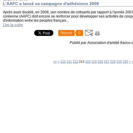
L'AAFC a lancé sa campagne d'adhésions 2009
Après avoir doublé, en 2008, son nombre de cotisants par rapport à l'année 2007, 
coréenne (AAFC) doit encore se renforcer pour développer ses activités de coopér
d'information entre les peuples français...
Lire la suite
Repost
0
Publié par Association d'amitié franco
200
23
<<
<
210
211
212
214
215
216
217
218
219
220
>
213