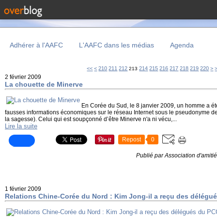
Adhérer à l'AAFC
L'AAFC dans les médias
Agenda
200
23
<<
<
210
211
212
214
215
216
217
218
219
220
>
213
2 février 2009
La chouette de Minerve
En Corée du Sud, le 8 janvier 2009, un homme a été
fausses informations économiques sur le réseau Internet sous le pseudonyme d
la sagesse). Celui qui est soupçonné d’être Minerve n'a ni vécu,...
Lire la suite
Repost
0
Publié par Association d'amiti
1 février 2009
Relations Chine-Corée du Nord : Kim Jong-il a reçu des délégu