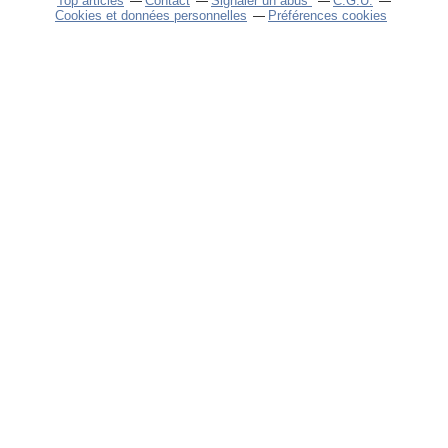
Top articles
Contact
Signaler un abus
C.G.U.
Cookies et données personnelles
Préférences cookies