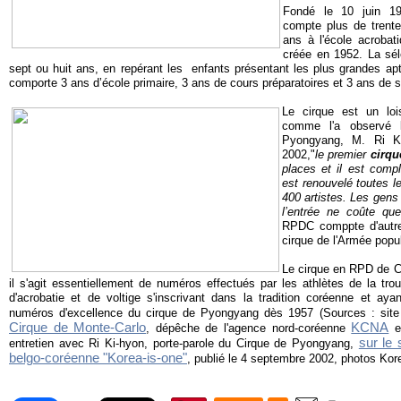
Fondé le 10 juin 1
compte plus de trente
ans à l'école acroba
créée en 1952. La sé
sept ou huit ans, en repérant les enfants présentant les plus grandes ap
comporte 3 ans d’école primaire, 3 ans de cours préparatoires et 3 ans de s
Le cirque est un loi
comme l'a observé l
Pyongyang, M. Ri Ki
2002,"
le premier
cirq
places et il est comp
est renouvelé toutes l
400 artistes. Les gens
l’entrée ne coûte que
RPDC comppte d'autre
cirque de l'Armée popul
Le cirque en RPD de C
il s'agit essentiellement de numéros effectués par les athlètes de la trou
d'acrobatie et de voltige s'inscrivant dans la tradition coréenne et 
numéros d'excellence du cirque de Pyongyang dès 1957 (Sources : sit
Cirque de Monte-Carlo
KCNA
, dépêche de l'agence nord-coréenne
e
sur le 
entretien avec Ri Ki-hyon, porte-parole du Cirque de Pyongyang,
belgo-coréenne "Korea-is-one"
, publié le 4 septembre 2002, photos Kor