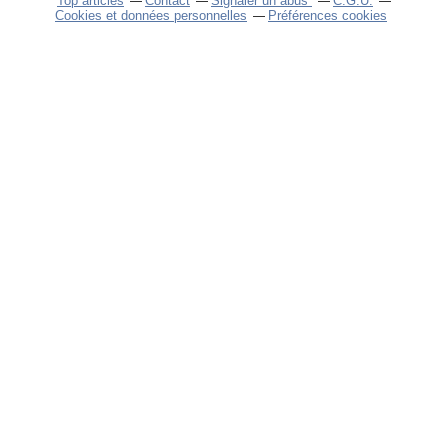
Top articles
Contact
Signaler un abus
C.G.U.
Cookies et données personnelles
Préférences cookies