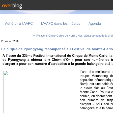
Adhérer à l'AAFC
L'AAFC dans les médias
Agenda
<< Relations Chine-Corée du Nord...
Net ralentissement de la cro
28 janvier 2009
Le cirque de Pyongyang récompensé au Festival de Monte-Carlo
A l'issue du 33ème Festival International du Cirque de Monte-Carlo, 
de Pyongyang a obtenu le « Clown d'Or » pour son numéro de tra
d'argent » pour son numéro d'acrobaties à la grande balançoire et à l
balançoire et à la barre fixeAcrobaties à la grande balançoire et à la barre fixeAcrobaties à la g
L'une des meilleures 
troupe Moranbong d
populaire démocrati
Nord), est une habitu
le clown d'or, au Fest
Monte-Carlo. Pour la c
double, en décrochant 
son numéro de
tra
d'argent » pour son n
balançoire et à la barre