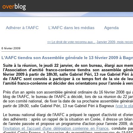
Adhérer à l'AAFC
L'AAFC dans les médias
Agenda
<< Le droit de vote reconnu aux...
Janvier 2009, mois record
6 février 2009
L'AAFC tiendra son Assemblée générale le 13 février 2009 à Bag
Suite à la réunion, le jeudi 22 janvier, de son bureau, élargi aux me
l'Association d'amitié franco-coréenne tiendra son assemblée géné
février 2009 à partir de 18h30, salle Gabriel Péri, 13 rue Gabriel Pé
de l'AAFC sont conviés à participer à ce temps fort de la vie de leu
l'amitié franco-coréenne et décider des orientations pour l'année à veni
Près d'un an après son assemblée général ordinaire du 16 février 2008 qui a
blog de l'AAFC, le bureau de l'AAFC a décidé, lors de sa réunion du 22 j
de son comité national, de fixer la date de sa prochaine assemblée général
partir de 18h30, salle Gabriel Péri, 13 rue Gabriel Péri à Bagneux
(voir le p
Le bureau national élargi de l'AAFC a préparé le rapport d'activité et d'ori
des adhérents : après un rappel de la situation en Corée, il dresse un bil
de l'année passée et propose un programme d'action pour l'année 2009, do
l'invitation et l'accueil d'une délégation coréenne en France
, conduite par
d'amitié Corée-France, à l'occasion du quarantième anniversaire de l'AAF