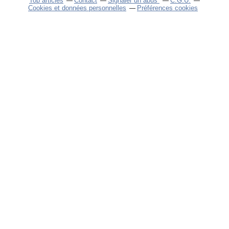
Top articles
Contact
Signaler un abus
C.G.U.
Cookies et données personnelles
Préférences cookies