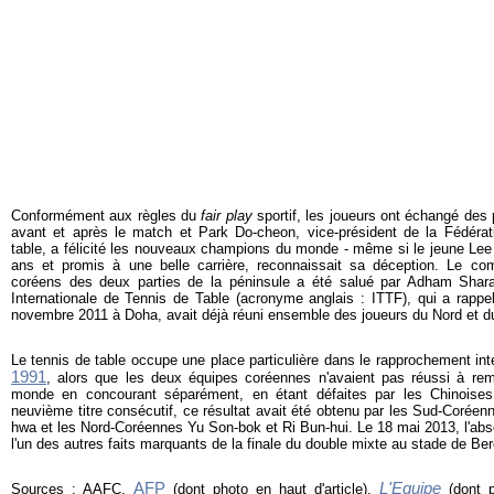
Conformément aux règles du
fair play
sportif, les joueurs ont échangé des
avant et après le match et Park Do-cheon, vice-président de la Fédéra
table, a félicité les nouveaux champions du monde - même si le jeune Le
ans et promis à une belle carrière, reconnaissait sa déception. Le co
coréens des deux parties de la péninsule a été salué par Adham Sharar
Internationale de Tennis de Table (acronyme anglais : ITTF), qui a rappe
novembre 2011 à Doha, avait déjà réuni ensemble des joueurs du Nord et d
Le tennis de table occupe une place particulière dans le rapprochement inte
1991
, alors que les deux équipes coréennes n'avaient pas réussi à rem
monde en concourant séparément, en étant défaites par les Chinoises
neuvième titre consécutif, ce résultat avait été obtenu par les Sud-Coré
hwa et les Nord-Coréennes Yu Son-bok et Ri Bun-hui. Le 18 mai 2013, l'abse
l'un des autres faits marquants de la finale du double mixte au stade de Ber
AFP
L'Equipe
Sources : AAFC,
(dont photo en haut d'article),
(dont p