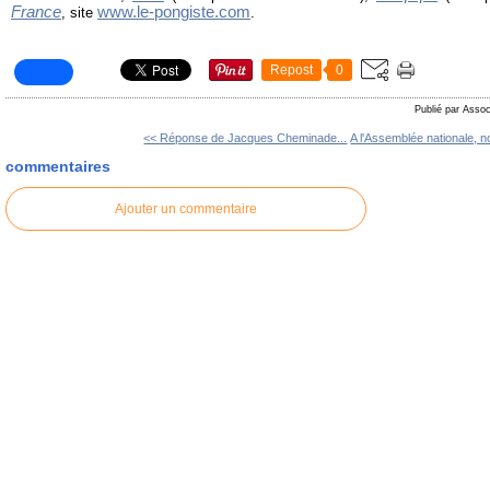
France
www.le-pongiste.com
, site
.
Repost
0
Publié par Assoc
<< Réponse de Jacques Cheminade...
A l'Assemblée nationale, no
commentaires
Ajouter un commentaire