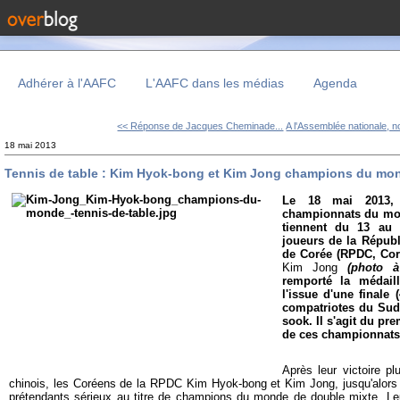
Adhérer à l'AAFC
L'AAFC dans les médias
Agenda
<< Réponse de Jacques Cheminade...
A l'Assemblée nationale, no
18 mai 2013
Tennis de table : Kim Hyok-bong et Kim Jong champions du mo
Le 18 mai 2013, 
championnats du mon
tiennent du 13 au 
joueurs de la Répub
de Corée (RPDC, Cor
Kim Jong
(photo 
remporté la médail
l'issue d'une finale 
compatriotes du Sud
sook. Il s'agit du pre
de ces championnat
Après leur victoire pl
chinois, les Coréens de la RPDC Kim Hyok-bong et Kim Jong, jusqu'alors 
prétendants sérieux au titre de champions du monde de double mixte. Leur