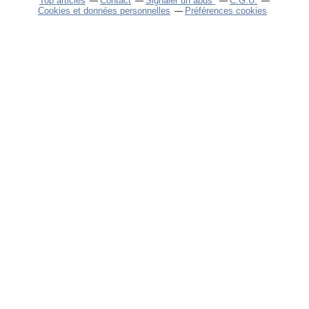
Top articles
Contact
Signaler un abus
C.G.U.
Cookies et données personnelles
Préférences cookies