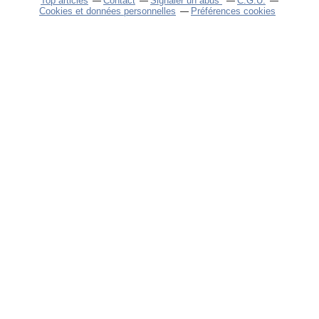
Top articles
Contact
Signaler un abus
C.G.U.
Cookies et données personnelles
Préférences cookies