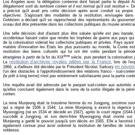
Los Angeles avec la délégation coréenne dont faisait partie le député
illégalement sorti du territoire coréen et il est normal qu’il soit restitué
». D
a précisé qu'il avait pris cette décision après avoir conduit sa propr
objectives. S'agissant des modalités de la restitution, envisagée dan
Goldstein a déclaré qu'il se rapprocherait des représentants du gouvern
sceau doit être présentée dans les collections publiques du musée américa
Une telle décision doit d'autant plus être saluée qu'elle est peu banal
occidentaux faisant valoir que rendre les trophées de guerre aux pays qui 
de la colonisation viderait les collections publiques et privées. Pays aya
matière d'innovation les Etats les plus puissants au monde, la Corée est
restitution des biens culturels qui lui ont été volés pendant la péri
ème
étrangères à partir de la fin du XIX
siècle, puis pendant la colonisation 
restitution d'archives royales pillées par la France
La
, lors de l'e
en novem
1866, a d'ailleurs été décidée par le Président Nicolas Sarkozy
l'un des obstacles à l'approfondissement des relations franco - sud-coré
(le prêt à long terme) n'est pas entièrement satisfaisante pour la partie coré
Une requête avait été adressée par le parquet sud-coréen aux autorités a
qu'elles concluent également dans le sens de la sortie illégale de la péni
coréen.
La reine Munjeong était la troisième femme du roi Jungjong, onzième sou
qui a régné de 1506 à 1544. La reine Munjeong a exercé la régence pe
Myeongjong (né en 1534 et décédé en 1567), après le court règne (1544-15
succédé à Jungjong, et son demi-frère Myeongjong était monté sur le
Munjeong a gardé le pouvoir jusqu'à son décès en 1565. Elle a favorisé
également connue pour avoir ordonné la restitution de familles de roturi
noblesse.