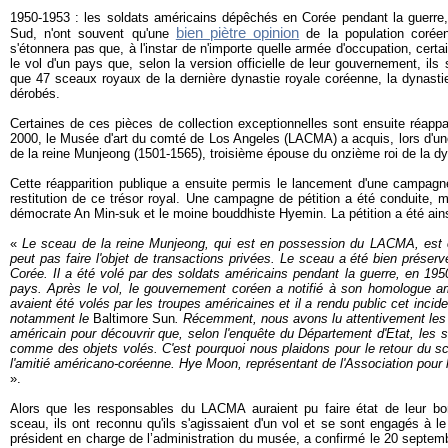
1950-1953 : les soldats américains dépêchés en Corée pendant la guerre
bien piètre opinion
Sud, n'ont souvent qu'une
de la population corée
s'étonnera pas que, à l'instar de n'importe quelle armée d'occupation, certai
le vol d'un pays que, selon la version officielle de leur gouvernement, ils 
que 47 sceaux royaux de la dernière dynastie royale coréenne, la dynasti
dérobés.
Certaines de ces pièces de collection exceptionnelles sont ensuite réappa
2000, le Musée d'art du comté de Los Angeles (LACMA) a acquis, lors d'un
de la reine Munjeong (1501-1565), troisième épouse du onzième roi de la d
Cette réapparition publique a ensuite permis le lancement d'une campagn
restitution de ce trésor royal. Une campagne de pétition a été conduite,
démocrate An Min-suk et le moine bouddhiste Hyemin. La pétition a été ains
«
Le sceau de la reine Munjeong, qui est en possession du LACMA, est c
peut pas faire l'objet de transactions privées. Le sceau a été bien préser
Corée. Il a été volé par des soldats américains pendant la guerre, en 1950
pays. Après le vol, le gouvernement coréen a notifié à son homologue 
avaient été volés par les troupes américaines et il a rendu public cet inci
notamment le
Baltimore Sun
. Récemment, nous avons lu attentivement les 
américain pour découvrir que, selon l'enquête du Département d'Etat, les
comme des objets volés. C'est pourquoi nous plaidons pour le retour du s
l'amitié américano-coréenne. Hye Moon, représentant de l'Association pour la
».
Alors que les responsables du LACMA auraient pu faire état de leur bonn
sceau, ils ont reconnu qu'ils s'agissaient d'un vol et se sont engagés à le 
président en charge de l’administration du musée, a confirmé le 20 septemb