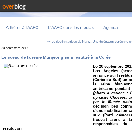
Adhérer à l'AAFC
L'AAFC dans les médias
Agenda
<< Le destin tragique de Nam...
Une délégation coréenne en
28 septembre 2013
Le sceau de la reine Munjeong sera restitué à la Corée
Le 20 septembre 2013
Los Angeles (acr
annoncé qu'il restitu
(Corée du Sud) un sc
la reine Munjeon
américains pendant
(photo à gauche : l
dynastie Choseon, a
par le Musée natio
décision peu commu
d'une mobilisation c
suk (Parti démocra
trouvait alors à 
responsables du
restitution.