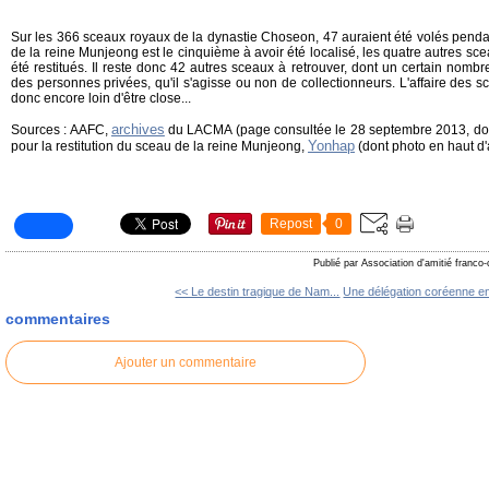
Sur les 366 sceaux royaux de la dynastie Choseon, 47 auraient été volés penda
de la reine Munjeong est le cinquième à avoir été localisé, les quatre autres sce
été restitués. Il reste donc 42 autres sceaux à retrouver, dont un certain nomb
des personnes privées, qu'il s'agisse ou non de collectionneurs. L'affaire des 
donc encore loin d'être close...
archives
Sources : AAFC,
du LACMA (page consultée le 28 septembre 2013, dont
Yonhap
pour la restitution du sceau de la reine Munjeong,
(dont photo en haut d'a
Repost
0
Publié par Association d'amitié franco
<< Le destin tragique de Nam...
Une délégation coréenne en
commentaires
Ajouter un commentaire