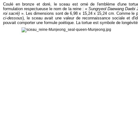
Coulé en bronze et doré, le sceau est orné de l'emblème d'une tortu
formulation respectueuse le nom de la reine : «
Sungryeol Daewang Daebi Ji
roi sacré)
». Les dimensions sont de 6,98 x 15,24 x 15,24 cm. Comme le p
ci-dessous
), le sceau avait une valeur de reconnaissance sociale et d'ide
pouvait comporter une formule poétique. La tortue est symbole de longévité