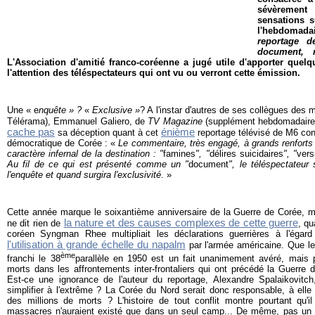
sévèrement
sensations s
l'hebdomada
reportage 
document, r
L'Association d'amitié franco-coréenne a jugé utile d'apporter quel
l'attention des téléspectateurs qui ont vu ou verront cette émission.
Une « e
nquête » ?
«
E
xclusive
»
? A l'instar d'autres de ses collègues des
Télérama), Emmanuel Galiero, de
TV Magazine
(supplément hebdomadaire 
cache pas
énième
sa déception quant à cet
reportage télévisé de M6 con
démocratique de Corée : «
Le commentaire, très engagé, à grands renforts 
caractère infernal de la destination : "
famines
", "
délires suicidaires
", "
vers
Au fil de ce qui est présenté comme un "
document
", le téléspectateu
l'enquête et quand surgira l'exclusivité
. »
Cette année marque le soixantième anniversaire de la Guerre de Corée, ma
la nature et des causes complexes de cette guerre
ne dit rien de
, qu
coréen Syngman Rhee multipliait les déclarations guerrières à l'éga
l'utilisation à grande échelle du napalm
par l'armée américaine. Que le
ème
franchi le 38
parallèle en 1950 est un fait unanimement avéré, mais po
morts dans les affrontements inter-frontaliers qui ont précédé la Guerre
Est-ce une ignorance de l'auteur du reportage
,
Alexandre Spalaikovitch
simplifier à l'extrême ? La Corée du Nord serait donc responsable, à elle 
des millions de morts ? L'histoire de tout conflit montre pourtant qu'
massacres n'auraient existé que dans un seul camp... De même, pas un m