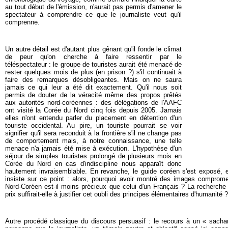
au tout début de l'émission, n'aurait pas permis d'amener le
spectateur à comprendre ce que le journaliste veut qu'il
comprenne.
Un autre détail est d'autant plus gênant qu'il fonde le climat
de peur qu'on cherche à faire ressentir par le
téléspectateur : le groupe de touristes aurait été menacé de
rester quelques mois de plus (en prison ?) s'il continuait à
faire des remarques désobligeantes. Mais on ne saura
jamais ce qui leur a été dit exactement. Qu'il nous soit
permis de douter de la véracité même des propos prêtés
aux autorités nord-coréennes : des délégations de l'AAFC
ont visité la Corée du Nord cinq fois depuis 2005. Jamais
elles n'ont entendu parler du placement en détention d'un
touriste occidental. Au pire, un touriste pourrait se voir
signifier qu'il sera reconduit à la frontière s'il ne change pas
de comportement mais, à notre connaissance, une telle
menace n'a jamais été mise à exécution. L'hypothèse d'un
séjour de simples touristes prolongé de plusieurs mois en
Corée du Nord en cas d'indiscipline nous apparaît donc
hautement invraisemblable. En revanche, le guide coréen s'est exposé, 
insiste sur ce point : alors, pourquoi avoir montré des images compromet
Nord-Coréen est-il moins précieux que celui d'un Français ? La recherche 
prix suffirait-elle à justifier cet oubli des principes élémentaires d'humanit
Autre procédé classique du discours persuasif : le recours à un «
sacha