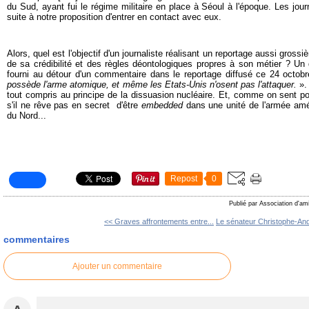
du Sud, ayant fui le régime militaire en place à Séoul à l'époque. Les jou
suite à notre proposition d'entrer en contact avec eux.
Alors, quel est l'objectif d'un journaliste réalisant un reportage aussi gros
de sa crédibilité et des règles déontologiques propres à son métier ? Un
fourni au détour d'un commentaire dans le reportage diffusé ce 24 octo
possède l'arme atomique, et même les Etats-Unis n'osent pas l'attaquer.
».
tout compris au principe de la dissuasion nucléaire. Et, comme on sent p
s'il ne rêve pas en secret d'être
embedded
dans une unité de l'armée amé
du Nord...
Repost
0
Publié par Association d'am
<< Graves affrontements entre...
Le sénateur Christophe-And
commentaires
Ajouter un commentaire