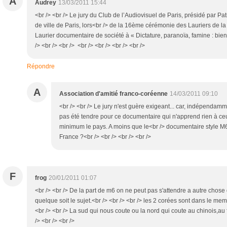
A
Audrey
13/03/2011 15:44
<br /> <br /> Le jury du Club de l’Audiovisuel de Paris, présidé par Patr
de ville de Paris, lors<br /> de la 16ème cérémonie des Lauriers de la 
Laurier documentaire de société à « Dictature, paranoïa, famine : bi
/> <br /> <br /> <br /> <br /> <br /> <br />
Répondre
A
Association d'amitié franco-coréenne
14/03/2011 09:10
<br /> <br /> Le jury n'est guère exigeant... car, indépendamm
pas été tendre pour ce documentaire qui n'apprend rien à ce
minimum le pays. A moins que le<br /> documentaire style M6 
France ?<br /> <br /> <br /> <br />
F
frog
20/01/2011 01:07
<br /> <br /> De la part de m6 on ne peut pas s'attendre a autre chose
quelque soit le sujet.<br /> <br /> <br /> les 2 corées sont dans le 
<br /> <br /> La sud qui nous coute ou la nord qui coute au chinois,au f
/> <br /> <br />