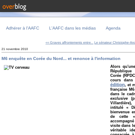
Adhérer à l'AAFC
L'AAFC dans les médias
Agenda
<< Graves affrontements entre...
Le sénateur Christophe-And
21 novembre 2010
M6 enquête en Corée du Nord... et renonce à l'information
Alors qu'une
République 
Corée (RPDC
cours dans 
édition
, et
française M6 
dans le cad
exclusive
(
Villardière),
intitulé «
Dic
bienvenue e
de cette
accompagné 
visite dans l
véritable i
consacrée à