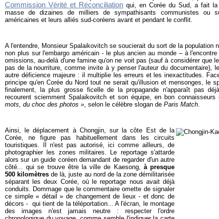
Commission Vérité et Réconciliation
qui, en Corée du Sud, a fait la
masse de dizaines de milliers de sympathisants communistes ou su
américaines et leurs alliés sud-coréens avant et pendant le conflit.
A l'entendre, Monsieur Spalaikovitch se soucierait du sort de la population n
non plus sur l'embargo américain - le plus ancien au monde – à l'encontre
omissions, au-delà d'une famine qu'on ne voit pas (sauf à considérer que l
pas de la nourriture, comme invite à y penser l'auteur du documentaire), 
autre déficience majeure : il multiplie les erreurs et les inexactitudes. Fa
principe qu'en Corée du Nord tout ne serait qu'illusion et mensonges, le s
finalement, la plus grosse ficelle de la propagande n'apparaît pas dé
recourent sciemment Spalaikovitch et son équipe, en bon connaisseur
mots, du choc des photos »
, selon le célèbre slogan de
Paris Match
.
Ainsi, le déplacement à Chongjin, sur la côte Est de la
Corée, ne figure pas habituellement dans les circuits
touristiques. Il n'est pas autorisé, ici comme ailleurs, de
photographier les zones militaires. Le reportage s'attarde
alors sur un guide coréen demandant de regarder d'un autre
côté... qui se trouve être la ville de Kaesong,
à presque
500 kilomètres
de là, juste au nord de la zone démilitarisée
séparant les deux Corée, où le reportage nous avait déjà
conduits. Dommage que le commentaire omette de signaler
ce simple « détail » de changement de lieux - et donc de
décors - qui tient de la téléportation... A l'écran, le montage
des images n'est jamais neutre : respecter l'ordre
chronologique du voyage, comme semble l'indiquer la carte