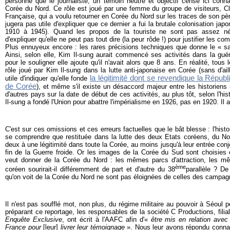
personne que le journaliste, un témoin neutre et objectif censé ici connaî
Corée du Nord. Ce rôle est joué par une femme du groupe de visiteurs, Cla
Française, qui a voulu retourner en Corée du Nord sur les traces de son père
jugera pas utile d'expliquer que ce dernier a fui la brutale colonisation jap
1910 à 1945). Quand les propos de la touriste ne sont pas assez néga
d'expliquer qu'elle ne peut pas tout dire (la peur rôde !) pour justifier les 
Plus ennuyeux encore : les rares précisions techniques que donne le « s
Ainsi, selon elle, Kim Il-sung aurait commencé ses activités dans la guéri
pour le souligner elle ajoute qu'il n'avait alors que 8 ans. En réalité, tous 
rôle joué par Kim Il-sung dans la lutte anti-japonaise en Corée (sans d'ail
la légitimité dont se revendique la Répub
utile d'indiquer qu'elle fonde
de Corée
), et même s'il existe un désaccord majeur entre les historiens 
d'autres pays sur la date de début de ces activités, au plus tôt, selon l'hi
Il-sung a fondé l'Union pour abattre l'impérialisme en 1926, pas en 1920. Il 
C'est sur ces omissions et ces erreurs factuelles que le bât blesse : l'hist
se comprendre que restituée dans la lutte des deux Etats coréens, du Nor
deux à une légitimité dans toute la Corée, au moins jusqu'à leur entrée conj
fin de la Guerre froide. Or les images de la Corée du Sud sont choisies 
veut donner de la Corée du Nord : les mêmes parcs d'attraction, les m
ème
coréen sourirait-il différemment de part et d'autre du 38
parallèle ? D
qu'on voit de la Corée du Nord ne sont pas éloignées de celles des campa
Il n'est pas soufflé mot, non plus, du régime militaire au pouvoir à Séoul
préparant ce reportage, les responsables de la société
C Productions,
fili
Enquête Exclusive
, ont écrit à l'AAFC afin d'«
être mis en relation ave
France pour
[leur]
livrer leur témoignage
». N
ous leur avons répondu connaî