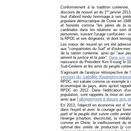
Conformément à la tradition coréenne
er
discours de nouvel an du 1
janvier 2013
tout d'abord rendu hommage à ses prédé
populaire démocratique de Corée en 1948,
et honorés comme "
les pères de la na
cardinales dans les relations au sein d
personnes, suivant l'usage confucéen - so
la RPDC et ses dirigeants, et dont témoig
Les voeux de nouvel an ont été adress
aux "
compatriotes du Sud
" et d'outre-mer
de la nation coréenne, ainsi qu' "
aux pe
aiment la justice et la paix
".
Dans son pre
naissance du Président Kim Il-sung le 15
Sud-Coréens et les amis du peuple corée
S'agissant de l'analyse rétrospective de 
version du satellite Kwangmyongso
RPDC, est saluée comme un exemple à sui
économique du pays, alors qu'est rappelé
RPDC en 2012. Dans l'édification d'u
population, sont rappelés la mise en ser
l'allongement à douze ans de 
ainsi que
En 2013, l'objectif en économie est d' "
e
dans l'esprit et avec le courage qui fure
parti et le peuple doit suivre cette année
l'énergie (charbon, électricité), la métall
comme en Chine, le vieillissement du r
optimal des unités de production (y com