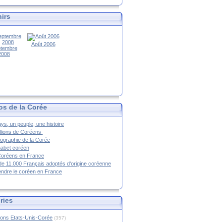
irs
Août 2006
tembre
2008
os de la Corée
ys, un peuple, une histoire
llions de Coréens
ographie de la Corée
habet coréen
Coréens en France
de 11.000 Français adoptés d'origine coréenne
ndre le coréen en France
ries
ions Etats-Unis-Corée
(357)