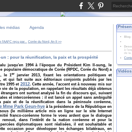
Présen
les médias
Agenda
Blog
 l'AAFC reçu par...
Corée du Nord, An II >>
Descr
à l'as
de la
 : pour la réunification, la paix et la prospérité
Cont
alu jusqu'en 1994 à l'époque du Président Kim Il-sung, le
ue populaire démocratique de Corée (RPDC, Corée du Nord) a
Vidéos
er
, le 1
janvier 2013, fixant les orientations politiques et
et qui fait suite aux éditoriaux conjoints publiés par les
2012
tre 1995 et
. Cette année, l'accent est à nouveau mis sur
e vie de la population, en rappelant les résultats déjà obtenus
 étrangers ont surtout analysé la fin du discours qui, suivant
onales et intercoréennes : il est lancé un appel sans ambiguïté
a paix et de la réunification dans la péninsule coréenne,
 de Mme Park Geun-hye
à la présidence de la République en
ous (le millième article mis en ligne sur le site Internet
amitié franco-coréenne forme le voeu ardent que le dialogue
e renoué, dans l'intérêt de la nation coréenne et pour la
percées diplomatiques sont réalisées, il est souhaitable et
ette occasion pour développer les échanges bilatéraux, en