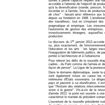
usines à pleine capacité requiert une hau
accordée à l'atteinte de l'objectif de pro
qu'à la diversification (viande, poisson, f
incombe ici à l'armée, force de produc
de choc
" - faisant ainsi référence aux 
depuis sa fondation en 1948. L'améliora
des travailleurs, tout en s'inspirant de
pragmatique et empirique. Les mesure
l'autonomie de gestion des entreprises,
investissements étrangers, aujourd'hui
production.
er
Le discours du 1
janvier 2013 accorde
ou, plus exactement, de l'environnement s
l'éducation et les arts : les larges t
l'inauguration de bâtiments publics, de parc
portée à l'architecture et à l'urbanisme.
Pour relever les défis de la nouvelle ét
cadres - du Parti comme de l'armée et des
façon de penser
". La Ligue de la jeunesse 
Dans le domaine diplomatique, seule la q
sont également mises en cause les man
intérieures d'Etats souverains. Le diri
pays et parvenir à sa réunification, il e
que "
l'histoire des relations intercoréen
sinon à la guerre
". Vis-à-vis de la nouv
d'année 2013, la porte est ouverte à une
caractérisé le mandat du président sorta
L'ouverture de la nouvelle présidente s