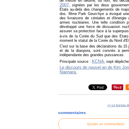
de mettre en oeuvre, ou non, les décla
2007
, signées par les deux gouverneme
Etats au-delà des changements de majori
dos. Mme Park Geun-hye a évoqué une 
des livraisons de céréales et d'énergi
armes nucléaires. Une telle condition p
développé une force de dissuasion nucl
assurer sa protection face à la superpui
à-vis de la Corée du Sud que des Etats-
moment le statut de la Corée du Nord d'Et
C'est sur la base des déclarations du 15
et de la diaspora, sont conviés à perme
indépendante des grandes puissances.
KCNA
Principale source :
, sept dépêche
Le discours de nouvel an de Kim Jong
Naenara.
<< Le bureau de
commentaires
Ajouter un commentaire