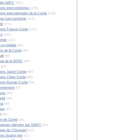
ités AAFC
(353)
ions intercoréennes
(278)
ions internationales de la Corée
(238)
ique sud-coréenne
(213)
té
(173)
ions France-Corée
(160)
re
(141)
omie
(121)
 et médias
(95)
ire de la Corée
(90)
all
(89)
ique de la RPDC
(88)
(87)
ions Japon-Corée
(80)
ions Chine-Corée
(60)
ions Russie-Corée
(58)
ronnement
(57)
nces
(50)
rité
(49)
ma
(46)
ges
(37)
l
(35)
re de Corée
(34)
agnes relayées par l'AAFC
(31)
rage du "Cheonan"
(26)
ns d'outre mer
(21)