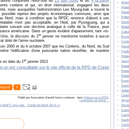
15 juin 2000
4 octobre
rations conjointes Nord-Sud du
et du
Activ
nts coréens et qui, en droit international, engagent les deux
Relat
té, mais auxquelles l'administration Lee Myung-bak a tourné le
Relat
possible reprise des projets économiques communs, ainsi que
Polit
e au Nord, mais à condition que la RPDC renonce d'abord à ses
réalable n'est pas acceptable, en l'état, par Pyongyang, qui a
Socié
éaire suivant une doctrine analogue à celle de la France, pour
Relat
ssance américaine. Dans un geste évident d'apaisement, tant vis-
Cultu
er
Unis, l
e discours du 1
janvier ne mentionne toutefois à aucun
Econ
at doté de l'arme nucléaire.
Corée
 juin 2000 et du 4 octobre 2007 que les Coréens, du Nord, du Sud
Histo
ttre l'édification d'une puissante nation réunifiée, de manière
Footb
Polit
er
Sport
s en date du 1
janvier 2013.
Relat
-un est consultable sur le site officiel de la RPD de Corée
Relat
Relat
Envi
Scie
Repost
0
Solida
Ciné
Publié par Association d'amitié franco-coréenne
-
dans
Politique de la RPDC
Voya
commenter cet article
…
Socia
 l'AAFC reçu par...
Corée du Nord, An II >>
Guer
Camp
Nauf
Corée