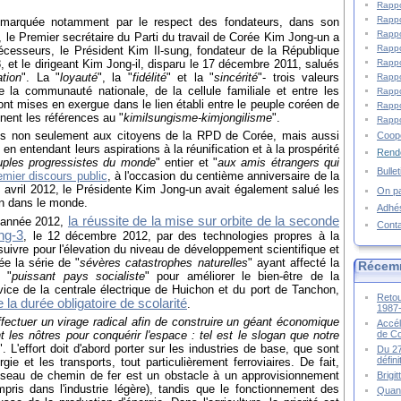
Rappo
Rappo
, marquée notamment par le respect des fondateurs, dans son
Rappo
, le Premier secrétaire du Parti du travail de Corée Kim Jong-un a
Rappo
cesseurs, le Président Kim Il-sung, fondateur de la République
 et le dirigeant Kim Jong-il, disparu le 17 décembre 2011, salués
Rappo
tion
". La "
loyauté
", la "
fidélité
" et la "
sincérité
"- trois valeurs
Rappo
e la communauté nationale, de la cellule familiale et entre les
Rappo
nt mises en exergue dans le lien établi entre le peuple coréen de
Rappo
nent les références au "
kimilsungisme-kimjongilisme
".
Rappo
és non seulement aux citoyens de la RPD de Corée, mais aussi
Coopé
, en entendant leurs aspirations à la réunification et à la prospérité
Rende
uples progressistes du monde
" entier et "
aux amis étrangers qui
Bulle
mier discours public
, à l'occasion du centième anniversaire de la
 avril 2012, le Présidente Kim Jong-un avait également salué les
On pa
n dans le monde.
Adhé
la réussite de la mise sur orbite de la seconde
l'année 2012,
Cont
ng-3
, le 12 décembre 2012, par des technologies propres à la
vre pour l'élevation du niveau de développement scientifique et
e la série de "
sévères catastrophes naturelles
" ayant affecté la
Récem
n "
puissant pays socialiste
" pour améliorer le bien-être de la
vice de la centrale électrique de Huichon et du port de Tanchon,
Retou
la durée obligatoire de scolarité
.
1987
ffectuer un virage radical afin de construire un géant économique
Accél
nt les nôtres pour conquérir l'espace : tel est le slogan que notre
de C
". L'effort doit d'abord porter sur les industries de base, que sont
Du 27
défin
urgie et les transports, tout particulièrement ferroviaires. De fait,
éseau de chemin de fer est un obstacle à un approvisionnement
Brigi
pris dans l'industrie légère), tandis que le fonctionnement des
Quand