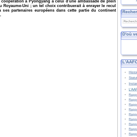
de coopération à Pyongyang à celui d'une ambassade de plein
du Royaume-Uni ; un tel choix contribuerait à enrayer le recul
 à ses partenaires européens dans cette partie du continent
Reche
e.
D'où v
L'AAFC
Histo
Statu
Insta
L'AAF
Rappo
Rappo
Rappo
Rappo
Rappo
Rappo
Rappo
Rappo
Rappo