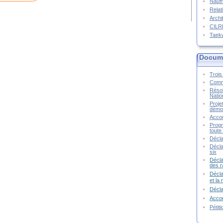
Naufr
Relat
Archi
CIL
Taek
Docume
Trois 
Commu
Résol
Natio
Proje
démoc
Accor
Progr
toute 
Décla
Décla
six
Décla
des r
Décla
et la
Décl
Accor
Pétit