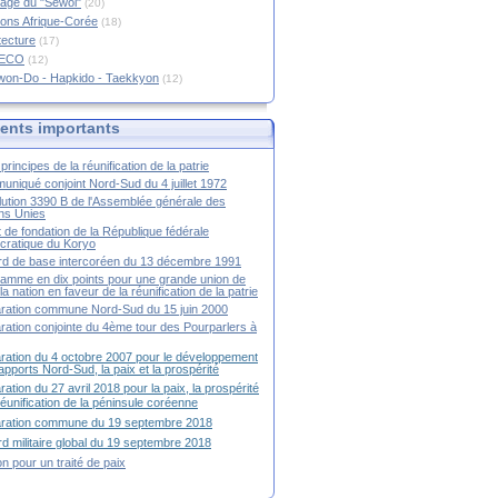
age du "Sewol"
(20)
ions Afrique-Corée
(18)
tecture
(17)
RECO
(12)
won-Do - Hapkido - Taekkyon
(12)
nts importants
principes de la réunification de la patrie
niqué conjoint Nord-Sud du 4 juillet 1972
ution 3390 B de l'Assemblée générale des
ns Unies
t de fondation de la République fédérale
ratique du Koryo
d de base intercoréen du 13 décembre 1991
amme en dix points pour une grande union de
la nation en faveur de la réunification de la patrie
ration commune Nord-Sud du 15 juin 2000
ration conjointe du 4ème tour des Pourparlers à
ration du 4 octobre 2007 pour le développement
apports Nord-Sud, la paix et la prospérité
ration du 27 avril 2018 pour la paix, la prospérité
 réunification de la péninsule coréenne
aration commune du 19 septembre 2018
d militaire global du 19 septembre 2018
ion pour un traité de paix