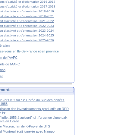
rts d'activité et d'orientation 2016-2017
rts d'activité et d'orientation 2017-2018
rt d'activité et d'orientation 2018-2019
rt d'activité et d'orientation 2019-2021
rt d'activité et d'orientation 2021-2022
rt d'activité et d'orientation 2022-2023
rt d'activité et d'orientation 2023-2024
rt d'activité et d'orientation 2024-2025
rt d'activité et d'orientation 2025-2026
ration
z-vous en Ile-de-France et en province
tin de l'AAFC
rle de l'AAFC
sion
act
ment
r vers le futur : la Corée du Sud des années
-1988
ération des investissements productifs en RPD
orée
 juillet 1953 à aujourd’hui : l’urgence d’une paix
itive en Corée
tte Macron, fan de K-Pop et de BTS
 Montreuil était jumelée avec Nampo