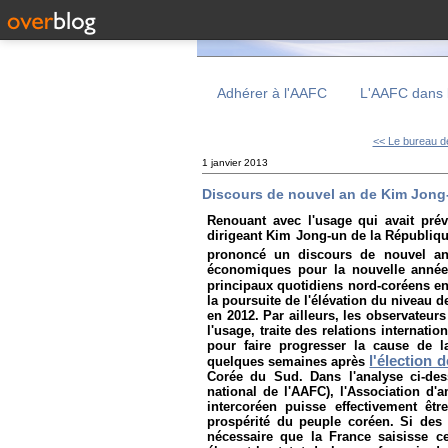
Adhérer à l'AAFC
L'AAFC dans 
<< Le bureau de
1 janvier 2013
Discours de nouvel an de Kim Jong-un
Renouant avec l'usage qui avait prév
dirigeant Kim Jong-un de la Républiq
prononcé un discours de nouvel an
économiques pour la nouvelle année, 
principaux quotidiens nord-coréens en
la poursuite de l'élévation du niveau d
en 2012. Par ailleurs, les observateurs
l'usage, traite des relations internati
pour faire progresser la cause de l
l'élection
quelques semaines après
Corée du Sud. Dans l'analyse ci-dess
national de l'AAFC), l'Association d'
intercoréen puisse effectivement êtr
prospérité du peuple coréen. Si des 
nécessaire que la France saisisse c