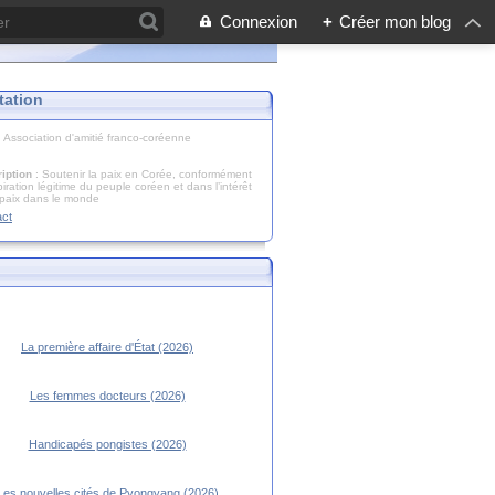
Connexion
+
Créer mon blog
tation
: Association d'amitié franco-coréenne
iption
: Soutenir la paix en Corée, conformément
piration légitime du peuple coréen et dans l’intérêt
 paix dans le monde
act
La première affaire d'État (2026)
Les femmes docteurs (2026)
Handicapés pongistes (2026)
Les nouvelles cités de Pyongyang (2026)