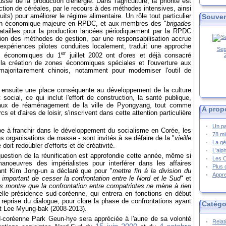
sse de la production d'énergie. Dans l'agriculture, la priorité est
duction de céréales, par le recours à des méthodes intensives, ainsi
ruits) pour améliorer le régime alimentaire. Un rôle tout particulier
Souven
tion économique majeure en RPDC, et aux membres des "
brigades
batailles pour la production lancées périodiquement par la RPDC
tion des méthodes de gestion, par une responsabilisation accrue
s expériences pilotes conduites localement, traduit une approche
Sep
er
s économiques du 1
juillet 2002 ont d'ores et déjà consacré
 la création de zones économiques spéciales et l'ouverture aux
 majoritairement chinois, notamment pour moderniser l'outil de
 ensuite une place conséquente au développement de la culture
ocial, ce qui inclut l'effort de construction, la santé publique,
ravaux de réaménagement de la ville de Pyongyang, tout comme
A prop
s et d'aires de loisir, s'inscrivent dans cette attention particulière
Un pa
ape à franchir dans le développement du socialisme en Corée, les
78 mi
 organisations de masse - sont invités à se défaire de la "
vieille
La gé
doit redoubler d'efforts et de créativité.
L'alp
uestion de la réunification est approfondie cette année, même si
Les 
oeuvres des impérialistes pour interférer dans les affaires
Plus 
geant Kim Jong-un a déclaré que pour "
mettre fin à la division du
Appre
st important de cesser la confrontation entre le Nord et le Sud
" et
nes montre que la confrontation entre compatriotes ne mène à rien
elle présidence sud-coréenne, qui entrera en fonctions en début
 reprise du dialogue, pour clore la phase de confrontations ayant
Catégo
nt Lee Myung-bak (2008-2013).
ud-coréenne Park Geun-hye sera appréciée à l'aune de sa volonté
Relat