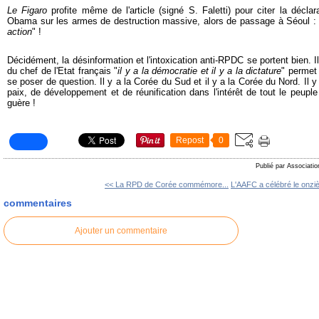
Le Figaro
profite même de l'article (signé S. Faletti) pour citer la déclar
Obama sur les armes de destruction massive, alors de passage à Séoul : 
action
" !
Décidément, la désinformation et l'intoxication anti-RPDC se portent bien. Il
du chef de l'Etat français "
il y a la démocratie et il y a la dictature
" permet
se poser de question. Il y a la Corée du Sud et il y a la Corée du Nord. Il y
paix, de développement et de réunification dans l'intérêt de tout le peuple
guère !
Repost
0
Publié par Associatio
<< La RPD de Corée commémore...
L'AAFC a célébré le onzi
commentaires
Ajouter un commentaire