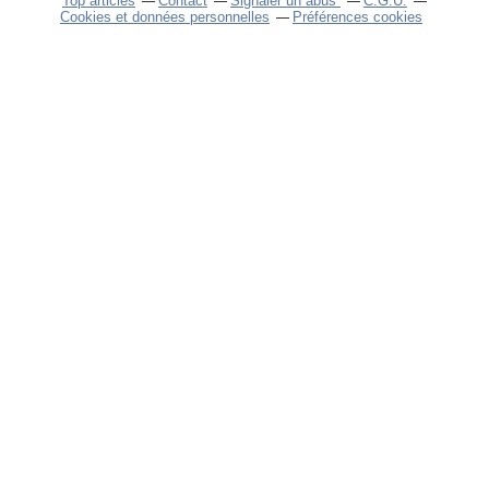
Top articles
Contact
Signaler un abus
C.G.U.
Cookies et données personnelles
Préférences cookies