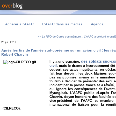
Adhérer à l'AAFC
L'AAFC dans les médias
Agenda
<< La RPD de Corée commémore...
L'AAFC a célébré le onzi
23 juin 2011
Après les tirs de l'armée sud-coréenne sur un avion civil : les r
Robert Charvin
des soldats sud-cor
Il y a une semaine,
civil
, mais le drame a heureusement été 
couvert ces actes inquiétants, en déclar
fait leur devoir : les deux Marines sud
pas sanctionnés, même si le ministère
toutefois décider de présenter des excus
incident par la presse française a révélé,
qui ignore les conséquences de l'aven
Myung-bak. L'AAFC publie ci-après l'a
Charvin, doyen honoraire des facultés de
vice-président de l'AAFC et membre 
international de liaison pour la réuni
(CILRECO).