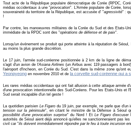
Tout acte de la République populaire démocratique de Corée (RPDC, Corée
médias occidentaux à une "
provocation
".
L'Armée populaire de Corée, lorsqu
souveraineté du territoire de la République, est accusée d' "
agressivité
" : q
!
Par contre, les manoeuvres militaires de la Corée du Sud et des Etats-Un
immédiate de la RPDC sont des "
opérations de défense et de paix
".
Lorsqu'un événement se produit qui porte atteinte à la réputation de Séoul, l
au moins la plus grande discrétion.
Le 17 juin, l'armée sud-coréenne positionnée à 2 km de la ligne de démarc
s'agit d'un avion de l'
Asiana Airlines
(un Airbus avec 119 passagers à bord
l'aéroport d'Incheon, en Corée du Sud. C'est dans la même zone qu'ont e
Yeonpyeong
la corvette sud-coréenne qui a
en novembre 2010 et de
Les rares médias occidentaux qui ont fait allusion à cette attaque armée d'
d'une provocation intentionnelle des Sud-Coréens. Pour les Etats-Unis et l
Sud serait incapable d'un tel geste !
La quotidien parisien
Le Figaro
du 19 juin, par exemple, ne parle que d'un i
tension sur la péninsule
", en citant le ministre de la Défense à Séoul q
possibilité d'une provocation surprise
" du Nord ! Et
Le Figaro
d'excuser 
autorités de Séoul aient déjà annoncé qu'elles ne sanctionneraient pas les mi
civil car "
ils doivent immédiatement répondre par le feu à toute incursion e