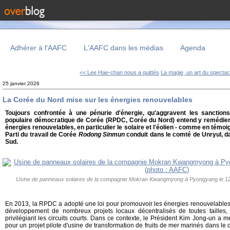
Adhérer à l'AAFC
L'AAFC dans les médias
Agenda
<< Lee Hae-chan nous a quittés
La magie, un art du spectacl
25 janvier 2026
La Corée du Nord mise sur les énergies renouvelables
Toujours confrontée à une pénurie d'énergie, qu'aggravent les sanctions 
populaire démocratique de Corée (RPDC, Corée du Nord) entend y remédie
énergies renouvelables, en particulier le solaire et l'éolien - comme en témo
Parti du travail de Corée
Rodong Sinmun
conduit dans le comté de Unryul, 
Sud.
Usine de panneaux solaires de la compagnie Mokran Kwangmyong à Pyongyang le 1
En 2013, la RPDC a adopté une loi pour promouvoir les énergies renouvelables, 
développement de nombreux projets locaux décentralisés de toutes tailles, 
privilégiant les circuits courts. Dans ce contexte, le Président Kim Jong-un a 
pour un projet pilote d'usine de transformation de fruits de mer marinés dans le