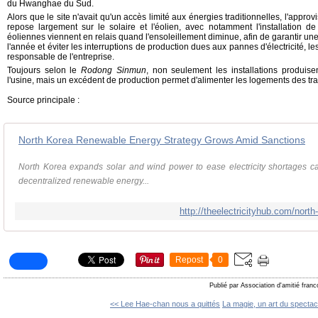
du Hwanghae du Sud.
Alors que le site n'avait qu'un accès limité aux énergies traditionnelles, l'appr
repose largement sur le solaire et l'éolien, avec notamment l'installation 
éoliennes viennent en relais quand l'ensoleillement diminue, afin de garantir une
l'année et éviter les interruptions de production dues aux pannes d'électricité, 
responsable de l'entreprise.
Toujours selon le
Rodong Sinmun
, non seulement les installations produisen
l'usine, mais un excédent de production permet d'alimenter les logements des trav
Source principale :
North Korea Renewable Energy Strategy Grows Amid Sanctions
North Korea expands solar and wind power to ease electricity shortages c
decentralized renewable energy...
http://theelectricityhub.com/north
Repost
0
Publié par Association d'amitié fran
<< Lee Hae-chan nous a quittés
La magie, un art du spectacl