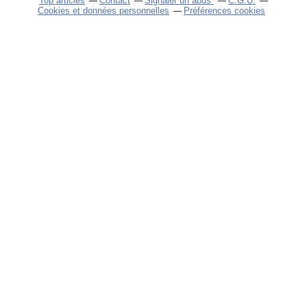
Top articles
Contact
Signaler un abus
C.G.U.
Cookies et données personnelles
Préférences cookies