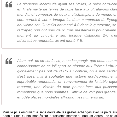
La glorieuse incertitude ayant ses limites, la paire nord-co
en finale mixte de tennis de table face aux ultrafavoris chi
mondial et composés de deux multichampions du monde en
sera surpris à vibrer, lorsque les deux comparses de Pyon
deuxième set. Ou qu’ils ont mené 4-0 dans le quatrième, se so
rattraper, puis ont sorti deux, trois masterclass pour reveni
moment au cinquième set, lorsque distancés 2-0 d'
adversaires remontés, ils ont mené 7-5.
Alors, oui, on se confesse, nous les pongix que nous somm
connaissance de ce joli sport se résume aux Frères Lebrun
globalement pas ouf de l’EPS au collège, on a non seule
s’est aussi mis à souhaiter une victoire nord-coréenne. 
improbable remontada, un renversement de la table dign
raquette, une victoire du petit poucet face aux puissan
romantique que nous sommes. Difficile de voir plus grande 
et 509e places mondiales affrontant les numéros un.
Mais le plus émouvant a sans doute été les gestes échangés avec la paire s
hoon et Shin Yu-bin, montés sur la troisième marche du podium. Après une poi