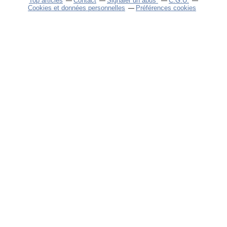
Top articles
Contact
Signaler un abus
C.G.U.
Cookies et données personnelles
Préférences cookies