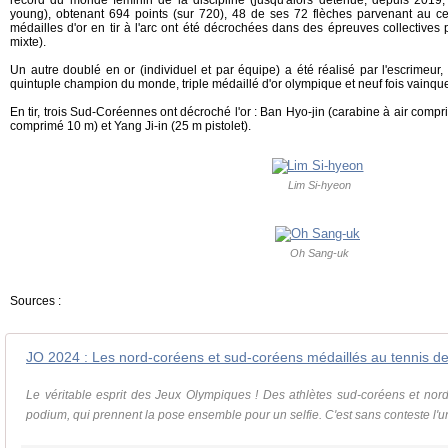
record du monde féminin de la discipline (jusqu'alors détenue, depuis 2019
young), obtenant 694 points (sur 720), 48 de ses 72 flèches parvenant au cent
médailles d'or en tir à l'arc ont été décrochées dans des épreuves collective
mixte).
Un autre doublé en or (individuel et par équipe) a été réalisé par l'escrimeur,
quintuple champion du monde, triple médaillé d'or olympique et neuf fois vainq
En tir, trois Sud-Coréennes ont décroché l'or : Ban Hyo-jin (carabine à air compri
comprimé 10 m) et Yang Ji-in (25 m pistolet).
Lim Si-hyeon
Oh Sang-uk
Sources :
Le véritable esprit des Jeux Olympiques ! Des athlètes sud-coréens et no
podium, qui prennent la pose ensemble pour un selfie. C'est sans conteste l'un