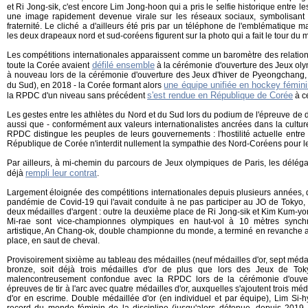
et Ri Jong-sik, c'est encore Lim Jong-hoon qui a pris le selfie historique entre 
une image rapidement devenue virale sur les réseaux sociaux, symbolisant l
fraternité. Le cliché a d'ailleurs été pris par un téléphone de l'emblématiqu
les deux drapeaux nord et sud-coréens figurent sur la photo qui a fait le tour du
Les compétitions internationales apparaissent comme un baromètre des relations
défilé ensemble
toute la Corée avaient
à la cérémonie d'ouverture des Jeux oly
à nouveau lors de la cérémonie d'ouverture des Jeux d'hiver de Pyeongchang
une équipe unifiée en hockey fémini
du Sud), en 2018 - la Corée formant alors
s'est rendue en République de Corée
la RPDC d'un niveau sans précédent
à c
Les gestes entre les athlètes du Nord et du Sud lors du podium de l'épreuve de 
aussi que - conformément aux valeurs internationalistes ancrées dans la cultur
RPDC distingue les peuples de leurs gouvernements : l'hostilité actuelle entr
République de Corée n'interdit nullement la sympathie des Nord-Coréens pour
Par ailleurs, à mi-chemin du parcours de Jeux olympiques de Paris, les déléga
rempli leur contrat
déjà
.
Largement éloignée des compétitions internationales depuis plusieurs années, 
pandémie de Covid-19 qui l'avait conduite à ne pas participer au JO de Tokyo,
deux médailles d'argent : outre la deuxième place de Ri Jong-sik et Kim Kum-yo
Mi-rae sont vice-championnes olympiques en haut-vol à 10 mètres synch
artistique, An Chang-ok, double championne du monde, a terminé en revanche a
place, en saut de cheval.
Provisoirement sixième au tableau des médailles (neuf médailles d'or, sept médai
bronze, soit déjà trois médailles d'or de plus que lors des Jeux de To
malencontreusement confondue avec la RPDC lors de la cérémonie d'ouve
épreuves de tir à l'arc avec quatre médailles d'or, auxquelles s'ajoutent trois méda
d'or en escrime. Double médaillée d'or (en individuel et par équipe), Lim Si-hy