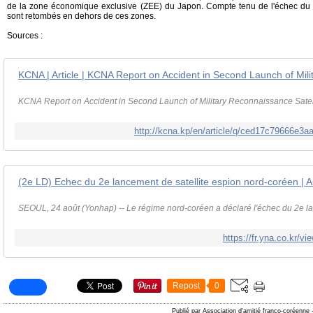
de la zone économique exclusive (ZEE) du Japon. Compte tenu de l'échec du 
sont retombés en dehors de ces zones.
Sources :
KCNA Report on Accident in Second Launch of Military Reconnaissance Satel
http://kcna.kp/en/article/q/ced17c79666e3
SEOUL, 24 août (Yonhap) -- Le régime nord-coréen a déclaré l'échec du 2e la
https://fr.yna.co.kr
Repost
0
Publié par Association d'amitié franco-coréenne