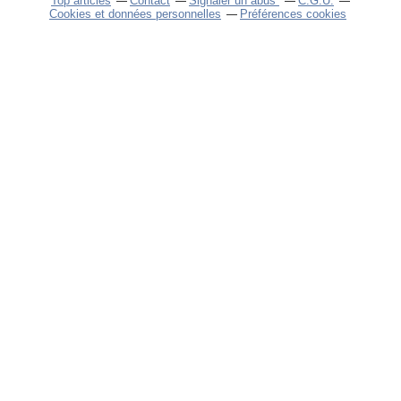
Top articles
Contact
Signaler un abus
C.G.U.
Cookies et données personnelles
Préférences cookies