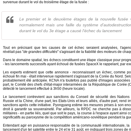
survenue durant le vol du troisième étage de la fusée :
Le premier et le deuxième étages de la nouvelle fusée 
normalement mais une faille du système d'autodestructi
durant le vol du 3e étage a causé l'échec du lancement
Tout en précisant que les causes de cet échec seraient analysées, l'ag
révélait pas "
de grandes difficultés
" s'agissant de la fiabilité des moteurs de ch
Dans le domaine spatial, les échecs constituent une étape classique pour progre
- les lancements successifs ayant échoué de fusées SpaceX le rappelant, par e
Les experts estiment que cette annonce - reconnaissant un échec, comme po
échoué fin mai - était intervenue rapidement s'agissant de la Corée du Nord. Sel
probablement été anticipée. KCNA n'a toutefois pas publié d'images associées
part, le Comité des chefs d'état-major interarmées de la République de Corée (C
détecté le lancement effectué à 3h50 (heure locale).
Le lancement contrevient aux sanctions du Conseil de sécurité des Nations u
Russie et la Chine, d'une part, les Etats-Unis et leurs alliés, d'autre part, rend
sanctions après cette initiative. Pyongyang estime les mesures prises à son en
droit à garantir sa souveraineté. Par ailleurs, la RPDC ne cherche pas à diss
militaires - en partie liés, quel que soit le pays, la course à l'espace ayant ainsi
significatifs au paroxysme de la compétition américano-soviétique pendant la gue
Entendant agir en puissance responsable de la communauté internationale, l
lancement d'un tel satellite entre le 24 et le 31 août, en indiquant trois zones de