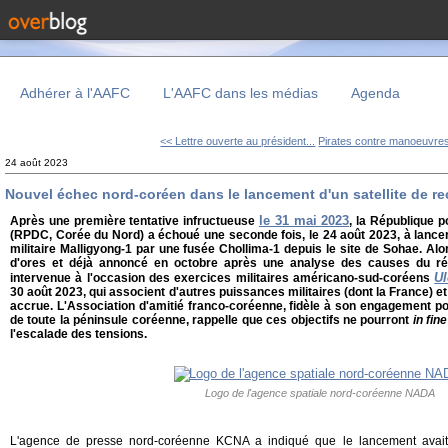
Adhérer à l'AAFC
L'AAFC dans les médias
Agenda
<< Lettre ouverte au président...
Pirates contre manoeuvres
24 août 2023
Nouvel échec nord-coréen dans le lancement d'un satellite de re
le 31 mai 2023
Après une première tentative infructueuse
, la République 
(RPDC, Corée du Nord) a échoué une seconde fois, le 24 août 2023, à lancer
militaire Malligyong-1 par une fusée Chollima-1 depuis le site de Sohae. A
d'ores et déjà annoncé en octobre après une analyse des causes du réce
U
intervenue à l'occasion des exercices militaires américano-sud-coréens
30 août 2023, qui associent d'autres puissances militaires (dont la France) e
accrue. L'Association d'amitié franco-coréenne, fidèle à son engagement pou
de toute la péninsule coréenne, rappelle que ces objectifs ne pourront
in fine
l'escalade des tensions.
Logo de l'agence spatiale nord-coréenne NADA
L'agence de presse nord-coréenne KCNA a indiqué que le lancement avait