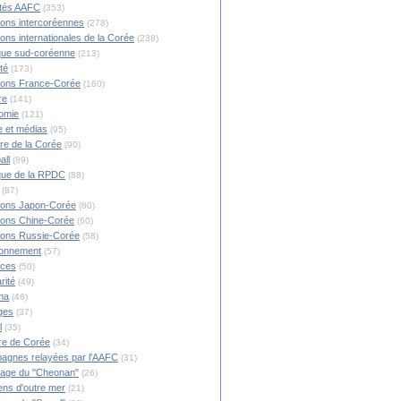
ités AAFC
(353)
ions intercoréennes
(278)
ions internationales de la Corée
(238)
ique sud-coréenne
(213)
té
(173)
ions France-Corée
(160)
re
(141)
omie
(121)
 et médias
(95)
ire de la Corée
(90)
all
(89)
ique de la RPDC
(88)
(87)
ions Japon-Corée
(80)
ions Chine-Corée
(60)
ions Russie-Corée
(58)
ronnement
(57)
nces
(50)
rité
(49)
ma
(46)
ges
(37)
l
(35)
re de Corée
(34)
agnes relayées par l'AAFC
(31)
rage du "Cheonan"
(26)
ns d'outre mer
(21)