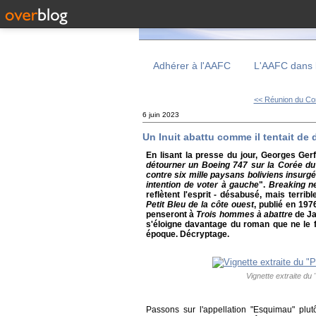
Adhérer à l'AAFC
L'AAFC dans 
<< Réunion du Con
6 juin 2023
Un Inuit abattu comme il tentait de
En lisant la presse du jour, Georges Gerf
détourner un Boeing 747 sur la Corée d
contre six mille paysans boliviens insurg
intention de voter à gauche
".
Breaking n
reflètent l'esprit - désabusé, mais terr
Petit Bleu de la côte ouest
, publié en 197
penseront à
Trois hommes à abattre
de Ja
s'éloigne davantage du roman que ne le fa
époque. Décryptage.
Vignette extraite du 
Passons sur l'appellation "Esquimau" plut