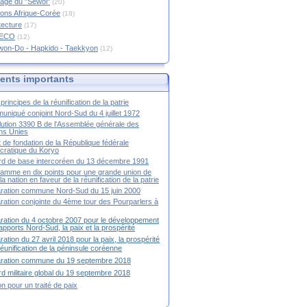
age du "Sewol"
(20)
ions Afrique-Corée
(18)
tecture
(17)
RECO
(12)
won-Do - Hapkido - Taekkyon
(12)
nts importants
principes de la réunification de la patrie
niqué conjoint Nord-Sud du 4 juillet 1972
ution 3390 B de l'Assemblée générale des
ns Unies
t de fondation de la République fédérale
ratique du Koryo
d de base intercoréen du 13 décembre 1991
amme en dix points pour une grande union de
la nation en faveur de la réunification de la patrie
ration commune Nord-Sud du 15 juin 2000
ration conjointe du 4ème tour des Pourparlers à
ration du 4 octobre 2007 pour le développement
apports Nord-Sud, la paix et la prospérité
ration du 27 avril 2018 pour la paix, la prospérité
 réunification de la péninsule coréenne
aration commune du 19 septembre 2018
d militaire global du 19 septembre 2018
ion pour un traité de paix