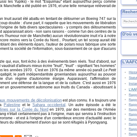
 aussi les Yupiks) - le mot "Esquimau" étant aujourd'hui perçu comme
ck Manchette a été publié en 1976, et une telle remarque relèverait de
Reche
un Inuit aurait été abattu en tentant de détourner un Boeing 747 sur la
coup double : d'une part, il rappelle que les mouvements de libération
l'origine de faits divers spectaculaires - y compris des détournements
rd apparaissait alors - non sans raisons - comme l'un des centres de la
D'où v
rs l'humour noir de Manchette) aucun révolutionnaire inuit n'a à notre
core moins vers la Corée du Nord... Pourtant, un tel scoop aurait été
emblant des éléments épars, l'auteur de polars nous fabrique une sorte
ement la société de l'information, sous-bassement de ce que d'aucuns
L'AAFC
le qui, eux, font écho à des événements bien réels. Tout d'abord, sur
vaudrait d'ailleurs mieux écrire "Inuit", "Inuit" - signifiant "les hommes"
) dans les années 1970. C'est en 1976 (la même année où paraît
Le Petit
Histo
aqatigiit, le parti indépendantiste groenlandais aujourd'hui au pouvoir
Statu
e d'un régime d'autonomie élargie. Auparavant, l'affirmation de
amment une défense de la langue et de la culture. C'est aussi en 1976
Insta
ner un gouvernement autonome aux Inuits du Canada - aboutissant à
L'AAF
Rappo
Rappo
 aux mouvements de décolonisation
est plus connu. Il a toujours une
Palestine
Sahara occidental
Rappo
la
et le
. Un autre épisode a été le
lines sur la Corée du Nord
en 1970, par des membres de l'Armée
Rappo
g n'était certainement pas à l'origine, mais qui servira à l'instruction
Rappo
risme - et est à l'origine d'un contentieux encore d'actualité avec le
Rappo
auteurs du détournement d'avion qui se sont réfugiés à Pyongyang.
Rappo
Rappo
Rappo