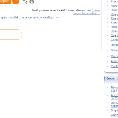
Repost
0
Rappo
Rappo
Rappo
Publié par Association d'amitié franco-coréenne
-
dans
Culture
commenter cet article
…
Rappo
grès mondial...
Le lancement du satellite... >>
Rappo
Rappo
Rappo
Rappo
Rappo
Coopé
Rende
Bulle
On pa
Adhé
Cont
Récem
Retou
1987
Accél
de C
Du 27
défin
Brigi
Quand