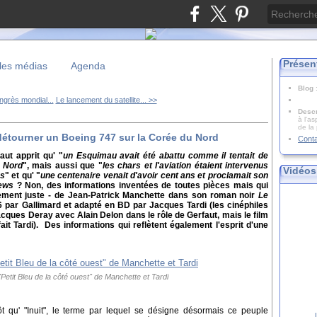
Présen
les médias
Agenda
Blog
grès mondial...
Le lancement du satellite... >>
Descr
à l'as
de la
 détourner un Boeing 747 sur la Corée du Nord
Cont
aut apprit qu' "
un Esquimau avait été abattu comme il tentait de
u Nord
", mais aussi que "
les chars et l'aviation étaient intervenus
Vidéos
és
" et qu' "
une centenaire venait d'avoir cent ans et proclamait son
ews
? Non, des informations inventées de toutes pièces mais qui
iblement juste - de Jean-Patrick Manchette dans son roman noir
Le
6 par Gallimard et adapté en BD par Jacques Tardi (les cinéphiles
cques Deray avec Alain Delon dans le rôle de Gerfaut, mais le film
it Tardi). Des informations qui reflètent également l'esprit d'une
"Petit Bleu de la côté ouest" de Manchette et Tardi
ôt qu' "Inuit", le terme par lequel se désigne désormais ce peuple