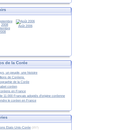
irs
Août 2006
tembre
2008
os de la Corée
ys, un peuple, une histoire
llions de Coréens
ographie de la Corée
habet coréen
Coréens en France
de 11.000 Français adoptés d'origine coréenne
ndre le coréen en France
ries
ions Etats-Unis-Corée
(357)