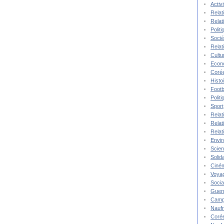
Activ
Relat
Relat
Polit
Socié
Relat
Cultu
Econ
Corée
Histo
Footb
Polit
Sport
Relat
Relat
Relat
Envi
Scie
Solida
Ciné
Voya
Socia
Guer
Camp
Nauf
Corée