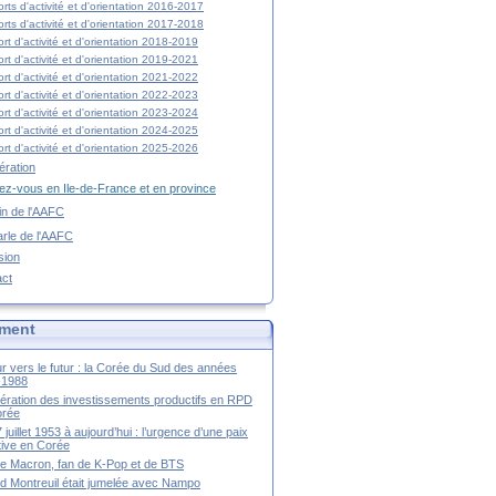
rts d'activité et d'orientation 2016-2017
rts d'activité et d'orientation 2017-2018
rt d'activité et d'orientation 2018-2019
rt d'activité et d'orientation 2019-2021
rt d'activité et d'orientation 2021-2022
rt d'activité et d'orientation 2022-2023
rt d'activité et d'orientation 2023-2024
rt d'activité et d'orientation 2024-2025
rt d'activité et d'orientation 2025-2026
ration
z-vous en Ile-de-France et en province
tin de l'AAFC
rle de l'AAFC
sion
act
ment
r vers le futur : la Corée du Sud des années
-1988
ération des investissements productifs en RPD
orée
 juillet 1953 à aujourd’hui : l’urgence d’une paix
itive en Corée
tte Macron, fan de K-Pop et de BTS
 Montreuil était jumelée avec Nampo