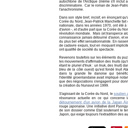
autochtone de l'Arctique (même s'il inclut
discriminatoire. Car le roman de Jean-Patri
l'anachronisme.
Dans son style bref, incisif, en énonçant qu'
Corée du Nord, Jean-Patrick Manchette fait 
nationale, dans les années 1970, ont été à 
d'avion -, et d'autre part que la Corée du No
révolution mondiale. Mais (et transperce alo
connaissance jamais détourné d'avion, et en
du plus bel effet sensationnaliste. En rass
de cadavre exquis, tout en moquant implicit
ont qualifié de société du spectacle.
Revenons toutefois sur les éléments du puzz
les mouvements d'affirmation des Inuits (qu'il 
étant le pluriel d'Inuk : un Inuk, des Inuit
bleu de la côte ouest
) qu'est fondé
Inuit At
dans la grande île danoise qui bénéfici
l'identité groenlandaise avait impliqué not
que des négociations s'engagent pour don
la création du Nunavut en 1999.
soutien
S'agissant de la Corée du Nord, le
résonance actuelle en ce qui concerne 
détournement d'un avion de la Japan Air
rouge japonaise. Une initiative dont Pyongyan
de son dossier comme Etat soutenant le terro
Japon, qui exige toujours l'extradition des 