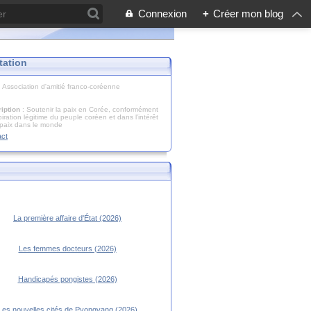
Connexion
+
Créer mon blog
tation
: Association d'amitié franco-coréenne
iption
: Soutenir la paix en Corée, conformément
piration légitime du peuple coréen et dans l’intérêt
 paix dans le monde
act
La première affaire d'État (2026)
Les femmes docteurs (2026)
Handicapés pongistes (2026)
Les nouvelles cités de Pyongyang (2026)