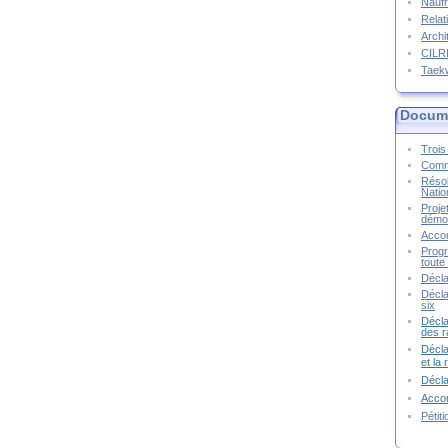
Naufr
Relat
Archi
CIL
Taek
Docume
Trois 
Commu
Résol
Natio
Proje
démoc
Accor
Progr
toute 
Décla
Décla
six
Décla
des r
Décla
et la
Décl
Accor
Pétit