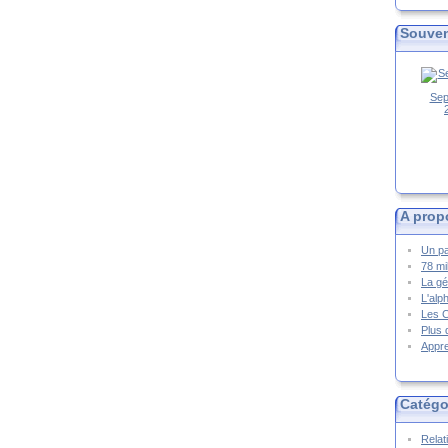
Souven
Sep
A prop
Un pa
78 mi
La gé
L'alp
Les 
Plus 
Appre
Catégo
Relat