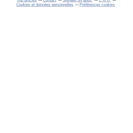
Top articles
Contact
Signaler un abus
C.G.U.
Cookies et données personnelles
Préférences cookies