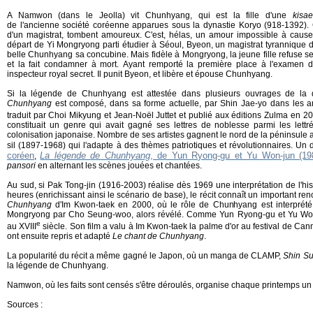
A Namwon (dans le Jeolla) vit Chunhyang, qui est la fille d'une
kisa
de l'ancienne société coréenne apparues sous la dynastie Koryo (918-1392).
d'un magistrat, tombent amoureux. C'est, hélas, un amour impossible à cause 
départ de Yi Mongryong parti étudier à Séoul, Byeon, un magistrat tyrannique 
belle Chunhyang sa concubine. Mais fidèle à Mongryong, la jeune fille refuse 
et la fait condamner à mort. Ayant remporté la première place à l'examen 
inspecteur royal secret. Il punit Byeon, et libère et épouse Chunhyang.
Si la légende de Chunhyang est attestée dans plusieurs ouvrages de la
Chunhyang
est composé, dans sa forme actuelle, par Shin Jae-yo dans les a
traduit par Choi Mikyung et Jean-Noël Juttet et publié aux éditions Zulma en 2
constituait un genre qui avait gagné ses lettres de noblesse parmi les lettr
colonisation japonaise. Nombre de ses artistes gagnent le nord de la péninsul
sil (1897-1968) qui l'adapte à des thèmes patriotiques et révolutionnaires. Un
coréen
La légende de Chunhyang
, de Yun Ryong-gu et Yu Won-jun (19
,
pansori
en alternant les scènes jouées et chantées.
Au sud, si Pak Tong-jin (1916-2003) réalise dès 1969 une interprétation de l'h
heures (enrichissant ainsi le scénario de base), le récit connaît un important r
Chunhyang
d'Im Kwon-taek en 2000, où le rôle de Chunhyang est interprété 
Mongryong par Cho Seung-woo, alors révélé. Comme Yun Ryong-gu et Yu Won-ju
e
au XVIII
siècle. Son film a valu à Im Kwon-taek la palme d'or au festival de C
ont ensuite repris et adapté
Le chant de Chunhyang
.
La popularité du récit a même gagné le Japon, où un manga de CLAMP,
Shin S
la légende de Chunhyang.
Namwon, où les faits sont censés s'être déroulés, organise chaque printemps u
Sources :