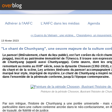
Adhérer à l'AAFC
L'AAFC dans les médias
Agenda
<< Guerre du Vietnam : une victime...
Cheondogyo, un mouvement re
13 février 2023
"Le chant de Chunhyang", une oeuvre majeure de la culture cor
Le
pansori
(littéralement, chant du lieu public), est l'art coréen du récit ch
janggu
), inscrit au patrimoine immatériel de l'Unesco. Il trouve son express
de Chunhyang
(appelé aussi
Chunhyangga
). Cette œuvre, dont les origi
e
remontant au moins au XVII
siècle, sous la dynastie Choseon (1392-1910), con
du chant et de la scène. Les artistes itinérants du
pansori
accompagnaient à 
marqué leur style, imprégné de mystère.
Le chant de Chunhyang
a inspiré n
dans l'ensemble de la péninsule coréenne, jusqu'à l'époque contemporaine.
Peinture de la période Choseon, illustrant l'histoire de Ch
Par son intrigue, l'histoire de Chunhyang a une portée universelle - mais 
particulière dans une culture coréenne ancrée dans le néo-confucianisme, en illu
de loyauté, de fidélité et de justice.