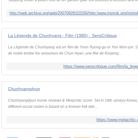
Stopping under a peach tree at her garden gate she plucked a blossom and kisse
La Légende de Chunhyang - Film (1980) - SensCritique
La Légende de Chunhyang est un film de Yoon Ryong-gu et Yoo Won-jun. Syno
de noble tombe fou amoureux de Chun Hyan, une fille de Kisaeng...
https://www.senscritique.com/film/la_l
Chunhyangdyun
Chunhyangdyun movie reviews & Metacritic score: Set in 18th century Korea, t
different social castes is based on a Korean folk tale....
https://www.metacriti