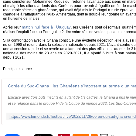
sans compter sur Mohammed Kudus qui redonne l'avantage aux siens en marq
et malgré les efforts ardents des Coréens pour revenir à égalité en fin de match,
redoutable sélection ghanéenne, qui avait déjà mis le Portugal à rude épreuve. 
chandelle à l'attaquant de l'Ajax Amsterdam, dont le doublé leur donne un avant
en huitième de finales.
match nul face à l'Uruguay
Après leur
, les Coréens sont désormais quatrièm
réaliser l'exploit face au Portugal le 2 décembre s'ils ne veulent pas quitter pré
Si la confrontation avec le Ghana constitue une évidente déception, elle a auss
né en 1998 et retenu dans la sélection nationale depuis 2021. L'avant-centre 
une ascension rapide et se révèle un attaquant des plus efficaces : auteur de 3 
nationale des moins de 23 ans en 2020-2021, il a ajouté 6 buts à son palma
depuis 2021.
Principale source :
Corée du Sud-Ghana : les Ghanéens s'imposent au terme d'un ma
Efficace avec trois buts inscrits en autant de tirs cadrés, le Ghana a pris le me
et se relance dans le groupe H de la Coupe du monde 2022. Les Sud-Coréens 