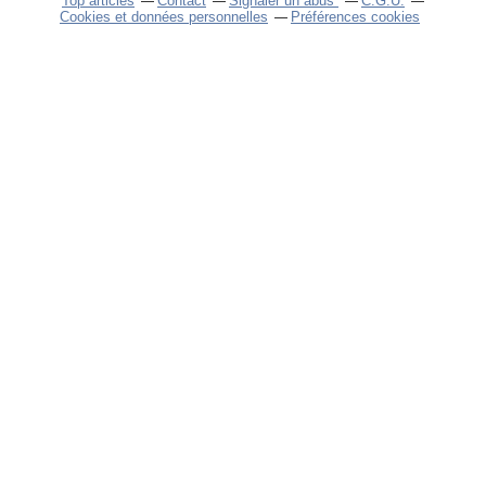
Top articles
Contact
Signaler un abus
C.G.U.
Cookies et données personnelles
Préférences cookies