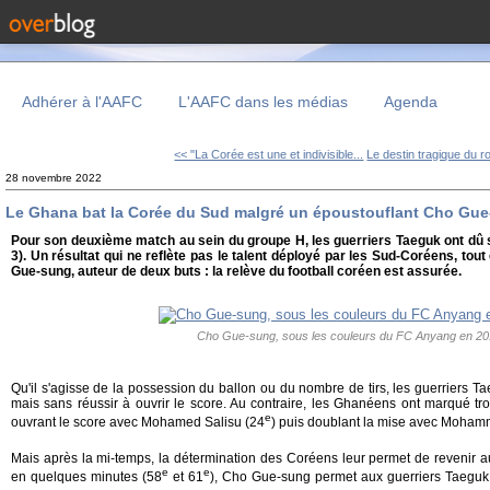
Adhérer à l'AAFC
L'AAFC dans les médias
Agenda
<< "La Corée est une et indivisible...
Le destin tragique du ro
28 novembre 2022
Le Ghana bat la Corée du Sud malgré un époustouflant Cho Gu
Pour son deuxième match au sein du groupe H, les guerriers Taeguk ont dû s
3). Un résultat qui ne reflète pas le talent déployé par les Sud-Coréens, tou
Gue-sung, auteur de deux buts : la relève du football coréen est assurée.
Cho Gue-sung, sous les couleurs du FC Anyang en 2
Qu'il s'agisse de la possession du ballon ou du nombre de tirs, les guerriers T
mais sans réussir à ouvrir le score. Au contraire, les Ghanéens ont marqué trois
e
ouvrant le score avec Mohamed Salisu (24
) puis doublant la mise avec Moha
Mais après la mi-temps, la détermination des Coréens leur permet de revenir a
e
e
en quelques minutes (58
et 61
), Cho Gue-sung permet aux guerriers Taeguk de