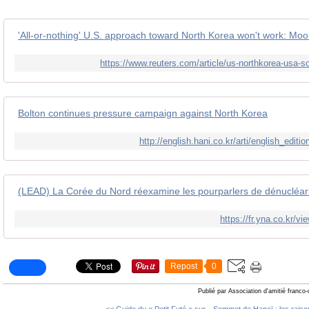
'All-or-nothing' U.S. approach toward North Korea won't work: Moon
https://www.reuters.com/article/us-northkorea-us
Bolton continues pressure campaign against North Korea
http://english.hani.co.kr/arti/english_edit
https://fr.yna.co.kr
Repost
0
Publié par Association d'amitié franco