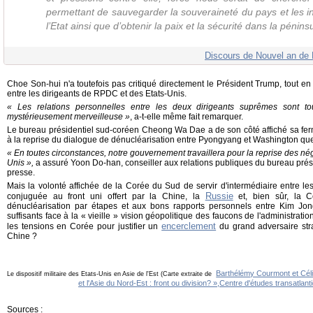
permettant de sauvegarder la souveraineté du pays et les 
l’Etat ainsi que d’obtenir la paix et la sécurité dans la pénin
Discours de Nouvel an de 
Choe Son-hui n'a toutefois pas critiqué directement le Président Trump, tout e
entre les dirigeants de RPDC et des Etats-Unis.
« Les relations personnelles entre les deux dirigeants suprêmes sont tou
mystérieusement merveilleuse »
, a-t-elle même fait remarquer.
Le bureau présidentiel sud-coréen Cheong Wa Dae a de son côté affiché sa fer
à la reprise du dialogue de dénucléarisation entre Pyongyang et Washington quell
« En toutes circonstances, notre gouvernement travaillera pour la reprise des n
Unis »,
a assuré Yoon Do-han, conseiller aux relations publiques du bureau pré
presse.
Mais la volonté affichée de la Corée du Sud de servir d'intermédiaire entre le
Russie
conjuguée au front uni offert par la Chine, la
et, bien sûr, la 
dénucléarisation par étapes et aux bons rapports personnels entre Kim Jon
suffisants face à la « vieille » vision géopolitique des faucons de l'administrati
encerclement
les tensions en Corée pour justifier un
du grand adversaire stra
Chine ?
Barthélémy Courmont et Célin
Le dispositif militaire des Etats-Unis en Asie de l'Est
(Carte extraite de
et l'Asie du Nord-Est : front ou division? »,Centre d'études transatlan
Sources :