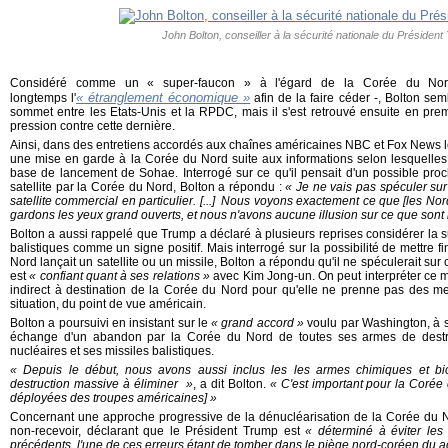
John Bolton, conseiller à la sécurité nationale du Présiden
Considéré comme un
« super-faucon »
à l'égard de la Corée du Nord
« étranglement économique »
longtemps l'
afin de la faire céder -, Bolton sem
sommet entre les Etats-Unis et la RPDC, mais il s'est retrouvé ensuite en pr
pression contre cette dernière.
Ainsi, dans des entretiens accordés aux chaînes américaines NBC et Fox News l
une mise en garde à la Corée du Nord suite aux informations selon lesquelles le
base de lancement de Sohae. Interrogé sur ce qu'il pensait d'un possible pro
satellite par la Corée du Nord, Bolton a répondu :
« Je ne vais pas spéculer su
satellite commercial en particulier. [...] Nous voyons exactement ce que [les N
gardons les yeux grand ouverts, et nous n'avons aucune illusion sur ce que sont 
Bolton a aussi rappelé que Trump a déclaré à plusieurs reprises considérer la s
balistiques comme un signe positif. Mais interrogé sur la possibilité de mettre f
Nord lançait un satellite ou un missile, Bolton a répondu qu'il ne spéculerait su
est
« confiant quant à ses relations »
avec Kim Jong-un. On peut interpréter c
indirect à destination de la Corée du Nord pour qu'elle ne prenne pas des me
situation, du point de vue américain.
Bolton a poursuivi en insistant sur le
« grand accord »
voulu par Washington, à 
échange d'un abandon par la Corée du Nord de toutes ses armes de destr
nucléaires et ses missiles balistiques.
« Depuis le début, nous avons aussi inclus les les armes chimiques et bi
destruction massive à éliminer »
, a dit Bolton.
« C'est important pour la Corée
déployées des troupes américaines] »
Concernant une approche progressive de la dénucléarisation de la Corée du N
non-recevoir, déclarant que le Président Trump est
« déterminé à éviter les 
précédents, l'une de ces erreurs étant de tomber dans le piège nord-coréen du ac