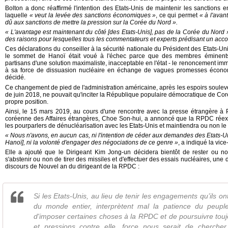
Bolton a donc réaffirmé l'intention des Etats-Unis de maintenir les sanctions
laquelle
«
veut la levée des sanctions économiques
»
, ce qui permet
«
à l'avan
dû aux sanctions de mettre la pression sur la Corée du Nord
».
« L'avantage est maintenant du côté [des Etats-Unis], pas de la Corée du Nord 
des raisons pour lesquelles tous les commentateurs et experts prédisant un accor
Ces déclarations du conseiller à la sécurité nationale du Président des Etats-
le sommet de Hanoï était voué à l'échec parce que des membres éminents d
partisans d'une solution maximaliste, inacceptable en l'état - le renoncement imm
à sa force de dissuasion nucléaire en échange de vagues promesses économiq
décidé.
Ce changement de pied de l'administration américaine, après les espoirs soulev
de juin 2018, ne pouvait qu'inciter la République populaire démocratique de Cor
propre position.
Ainsi, le 15 mars 2019, au cours d'une rencontre avec la presse étrangère 
coréenne des Affaires étrangères, Choe Son-hui, a annoncé que la RPDC réexa
les pourparlers de dénucléarisation avec les Etats-Unis et maintiendra ou non le m
« Nous n'avons, en aucun cas, ni l'intention de céder aux demandes des Etats-
Hanoï], ni la volonté d'engager des négociations de ce genre »
, a indiqué la vic
Elle a ajouté que le Dirigeant Kim Jong-un décidera bientôt de rester ou n
s'abstenir ou non de tirer des missiles et d'effectuer des essais nucléaires, une 
discours de Nouvel an du dirigeant de la RPDC :
Si les Etats-Unis, au lieu de tenir les engagements qu’ils on
du monde entier, interprètent mal la patience du peupl
d'imposer certaines choses à la RPDC et de poursuivre touj
et pressions contre elle, force nous serait de cherche