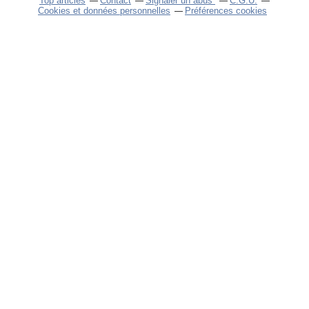
Top articles
Contact
Signaler un abus
C.G.U.
Cookies et données personnelles
Préférences cookies