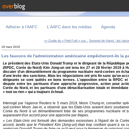
Adhérer à l'AAFC
L'AAFC dans les médias
Agenda
<< Guide du « Petit Futé » sur...
Sommet de Hanoï : les raison
18 mars 2019
Les faucons de l'administration américaine empêcheront-ils la p
Le président des Etats-Unis Donald Trump et le dirigeant de la République 
(RPDC, Corée du Nord) Kim Jong-un ont tenu les 27 et 28 février 2019 à H
discuter d'un démantèlement du programme nucléaire nord-coréen en échan
d'une levée des sanctions. Mais les négociations ont pris fin sans qu'un acc
dirigeants se sont quittés en bons termes. L'opposition entre la RPDC et
dispute entre les partisans d'une approche progressive, action pour actio
Corée du Nord, et les partisans d'une dénucléarisation totale et immédiate
« tout ou rien » qui a toujours échoué.
Interrogé par l'agence Reuters le 5 mars 2019, Moon Chung-in, conseiller spéc
sud-coréen Moon Jae-in, a observé que les Etats-Unis avaient durci soudainem
Corée du Nord à un démantèlement total de ses programmes nucléaire et bali
auparavant d'un accord pour une approche par étapes.
« Les Etats-Unis ont formulé des demandes excessives à l'égard de la Coré
accord, tandis que le Président Kim [Jong-un] était trop confiant quant à sa c
américain Donald] Trump de faire ce qu'il veut pour la fermeture du principal 