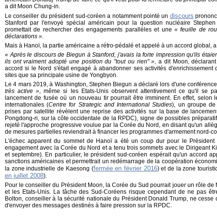
a dit Moon Chung-in.
discours
Le conseiller du président sud-coréen a notamment pointé un
prononcé
Stanford par l'envoyé spécial américain pour la question nucléaire Stephen
promettait de rechercher des engagements parallèles et une
« feuille de ro
déclarations »
.
Mais à Hanoï, la partie américaine a rétro-pédalé et appelé à un accord global, 
« Après le discours de Biegun à Stanford, j'avais la forte impression qu'ils étaie
ils ont vraiment adopté une position du "tout ou rien" »
, a dit Moon, déclarant
accord si le Nord s'était engagé à abandonner ses activités d'enrichissement 
sites que sa principale usine de Yongbyon.
Le 4 mars 2019, à Washington, Stephen Biegun a déclaré lors d'une conférenc
très active »
, même si les Etats-Unis observent attentivement ce qu'il se p
lancement de fusée où un nouveau tir pourrait être imminent. En effet, selon l
internationales (
Centre for Strategic and International Studies
), un
groupe de 
prises par satellite révèlent une reprise des ac
tivités sur la
base de lancemen
Pongdong-ri, sur la côte occidentale
de la RPDC), s
igne de possibles préparati
rejeté l'approche progressive voulue par la Corée du Nord, en disant qu'un al
de mesures partielles reviendrait à financer les programmes d'armement nord-c
L'échec apparent du sommet de Hanoï a été un coup dur pour le Président 
engagement avec la Corée du Nord et a tenu trois sommets avec le Dirigeant Ki
et septembre). En particulier, le président sud-coréen espérait qu'un accord a
sanctions américaines et permettrait un redémarrage de la coopération économi
fermée en février 2016
la zone industrielle de Kaesong (
) et de la zone touri
en juillet 2008
).
Pour le conseiller du Président Moon, la Corée du Sud pourrait jouer un rôle de f
et les Etats-Unis. La tâche des Sud-Coréens risque cependant de ne pas être 
Bolton, conseiller à la sécurité nationale du Président Donald Trump, ne cesse
d'envoyer des messages destinés à faire pression sur la RPDC.