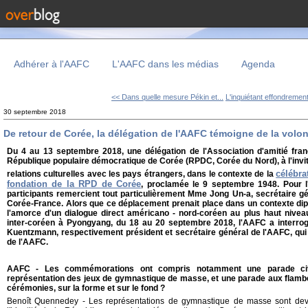
Adhérer à l'AAFC
L'AAFC dans les médias
Agenda
<< Dans quelle mesure Pékin et...
L'inquiétant effondrement
30 septembre 2018
De retour de Corée, la délégation de l'AAFC témoigne de la volo
Du 4 au 13 septembre 2018, une délégation de l'Association d'amitié fran
République populaire démocratique de Corée (RPDC, Corée du Nord), à l'invi
célébra
relations culturelles avec les pays étrangers, dans le contexte de la
fondation de la RPD de Corée
, proclamée le 9 septembre 1948. Pour l'o
participants remercient tout particulièrement Mme Jong Un-a, secrétaire gé
Corée-France. Alors que ce déplacement prenait place dans un contexte di
l'amorce d'un dialogue direct américano - nord-coréen au plus haut niv
inter-coréen à Pyongyang, du 18 au 20 septembre 2018, l'AAFC a interro
Kuentzmann, respectivement président et secrétaire général de l'AAFC, qui f
de l'AAFC.
AAFC - Les commémorations ont compris notamment une parade civil
représentation des jeux de gymnastique de masse, et une parade aux flambe
cérémonies, sur la forme et sur le fond ?
Benoît Quennedey - Les représentations de gymnastique de masse sont dev