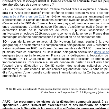
Corée-France et vice-président du Comité coréen de solidarité avec les peu
été abordés lors de cette rencontre ?
PK - Le président de l'Association d'amitié Corée-France a exprimé à nouvea
qu'a fait l'Association d'amitié franco-coréenne depuis près de 50 ans. Il est n
organisée à Paris en juin 2017
, un événement qui a apparemment marqué nos a
significatif que le Comité des relations culturelles avec les pays étrangers, qui
d'amitié entre la RPD de Corée et les autres pays, ait prévu une réunion con
entre associations d'amitié, puisque l'échange d'expérience était précisémen
déclaration finale de la conférence de Paris. Et puisque l'Association d
anniversaire en octobre 2019, nous avons convenu de la venue en France d'une
homologue coréenne pour participer à la célébration de ce cinquantenaire.
BQ - Lors de la rencontre avec M. So Ho-won, j'ai aussi souligné la divers
géographique des membres qui composaient la délégation de l'AAFC présente lo
visites régulières en RPD de Corée d'autres membres de l'AAFC : dans le cad
dans le te
plusieurs mois ce printemps, au sein d'une délégation spécialisée
quelques jours après le retour en France de la délégation, à l'occasion du F
Pyongyang (PIFF). Chacune de ces participations est l'occasion de promouvo
franco-coréennes. L'occasion a aussi été donnée de parler des activités futur
l'accueil d'une délégation du Comité coréen des relations culturelles av
(idéalement, à Paris et dans l'un des comités régionaux de l'AAFC) dans un peu 
être l'occasion d'une nouvelle conférence internationale sur la Corée, après c
organisée à Paris.
M. So Ho-won, p
résident de l'Association d'amitié Corée-France, et Mme Jong Un-a, secrétai
Corée France, le 5 septembre 2018 à Pyongyang (photo : 
AAFC - Le programme de visites de la délégation comportait aussi, à s
spécifiques - avec l'Université d'architecture et des matériaux de const
ministère de la Sécurité de la construction et l'usine de panneaux solair