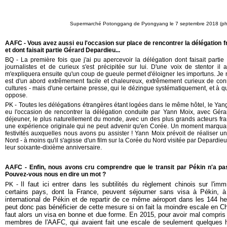
Supermarché Potonggang de Pyongyang le 7 septembre 2018 (ph
AAFC - Vous avez aussi eu l'occasion sur place de rencontrer la délégation 
et dont faisait partie Gérard Depardieu...
BQ - La première fois que j'ai pu apercevoir la délégation dont faisait part
journalistes et de curieux s'est précipitée sur lui. D'une voix de stentor il 
m'expliquera ensuite qu'un coup de gueule permet d'éloigner les importuns. Je ne
est d'un abord extrêmement facile et chaleureux, extrêmement curieux de con
cultures - mais d'une certaine presse, qui le dézingue systématiquement, et à qui
oppose.
PK - Toutes les délégations étrangères étant logées dans le même hôtel, le Ya
eu l'occasion de rencontrer la délégation conduite par Yann Moix, avec Géra
déjeuner, le plus naturellement du monde, avec un des plus grands acteurs fra
une expérience originale qui ne peut advenir qu'en Corée. Un moment marquant
festivités auxquelles nous avons pu assister ! Yann Moix prévoit de réaliser 
Nord - à moins qu'il s'agisse d'un film sur la Corée du Nord visitée par Depardieu -
leur soixante-dixième anniversaire.
AAFC - Enfin, nous avons cru comprendre que le transit par Pékin n'a pa
Pouvez-vous nous en dire un mot ?
Il faut ici entrer dans les subtilités d
u règlement
chinois
sur
l'imm
PK -
certains pays, dont la France, peuvent séjourner sans visa à Pékin, à co
international de Pékin et de repartir de ce même aéroport dans les 144 h
peut donc pas bénéficier de cette mesure si on fait la moindre escale en Ch
faut alors un visa en bonne et due forme.
En 2015, p
our
avoir mal compris
membres d
e
l'AAFC
,
qui avaient fait une escale de seulement quelques 