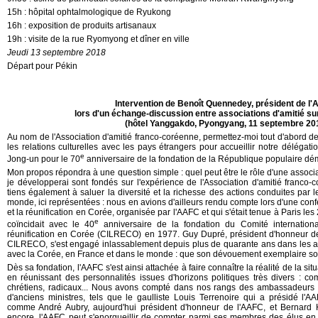
15h : hôpital ophtalmologique de Ryukong
16h : exposition de produits artisanaux
19h : visite de la rue Ryomyong et dîner en ville
Jeudi 13 septembre 2018
Départ pour Pékin
Intervention de Benoît Quennedey, président de l
lors d'un échange-discussion entre associations d'amitié sur
(hôtel Yanggakdo, Pyongyang, 11 septembre 20
Au nom de l'Association d'amitié franco-coréenne, permettez-moi tout d'abord d
les relations culturelles avec les pays étrangers pour accueillir notre délégatio
e
Jong-un pour le 70
anniversaire de la fondation de la République populaire dé
Mon propos répondra à une question simple : quel peut être le rôle d'une associ
je développerai sont fondés sur l'expérience de l'Association d'amitié franco
tiens également à saluer la diversité et la richesse des actions conduites par l
monde, ici représentées : nous en avions d'ailleurs rendu compte lors d'une conf
et la réunification en Corée, organisée par l'AAFC et qui s'était tenue à Paris les
e
coïncidait avec le 40
anniversaire de la fondation du Comité internationa
réunification en Corée (CILRECO) en 1977. Guy Dupré, président d'honneur de
CILRECO, s'est engagé inlassablement depuis plus de quarante ans dans les act
avec la Corée, en France et dans le monde : que son dévouement exemplaire soit 
Dès sa fondation, l'AAFC s'est ainsi attachée à faire connaître la réalité de la s
en réunissant des personnalités issues d'horizons politiques très divers : comm
chrétiens, radicaux... Nous avons compté dans nos rangs des ambassadeurs
d'anciens ministres, tels que le gaulliste Louis Terrenoire qui a présidé l'A
comme André Aubry, aujourd'hui président d'honneur de l'AAFC, et Bernard H
encore, l'AAFC peut s'enorgueillir de compter parmi ses membres des élus en f