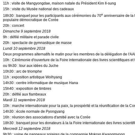
11h : visite de Mangyongdae, maison natale du Président Kim Il-sung
15h : visite du Musée national des cadeaux
e
18h30 : banquet pour les participants aux cérémonies du 70
anniversaire de la
populaire démocratique de Corée
20h : concert
Dimanche 9 septembre 2018
9h : défilé militaire et parade civile
20h : spectacle de gymnastique de masse
Lundi 10 septembre 2018
Deux programmes alternatifs le matin pour les membres de la délégation de l'A
10h : Cérémonie d'ouverture de la Foire internationale des livres scientifiques et
ou 9h30 : tour aux idées du Juche
10h30 : arc de triomphe
11h : exposition artistique Wolhyang
14h30 : centre informatique de musique Hana
15h40 : exposition de timbres
20h : défilé aux flambeaux
Mardi 11 septembre 2018
10h : marche internationale pour la paix, la prospérité et la réunification de la Co
14h30 : école normale de Pyongyang
16h : réunion des associations d'amitié avec la Corée
18h30 : banquet pour les donateurs à la la Foire internationale des livres scienti
Mercredi 12 septembre 2018
9h30 : usine de panneaux solaires de la compagnie Mokran Kwangmyong