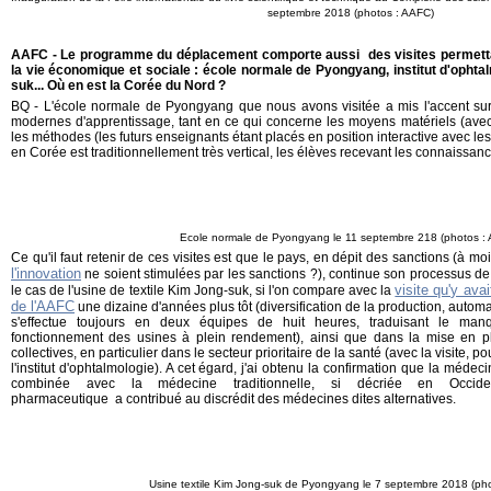
septembre 2018 (photos : AAFC)
AAFC - Le programme du déplacement comporte aussi des visites permetta
la vie économique et sociale : école normale de Pyongyang, institut d'ophtal
suk... Où en est la Corée du Nord ?
BQ - L'école normale de Pyongyang que nous avons visitée a mis l'accent su
modernes d'apprentissage, tant en ce qui concerne les moyens matériels (avec
les méthodes (les futurs enseignants étant placés en position interactive avec le
en Corée est traditionnellement très vertical, les élèves recevant les connaissan
Ecole normale de Pyongyang le 11 septembre 218 (photos :
Ce qu'il faut retenir de ces visites est que le pays, en dépit des sanctions (à mo
l'innovation
ne soient stimulées par les sanctions ?), continue son processus de
visite qu'y ava
le cas de l'usine de textile Kim Jong-suk, si l'on compare avec la
de l'AAFC
une dizaine d'années plus tôt (diversification de la production, automa
s'effectue toujours en deux équipes de huit heures, traduisant le man
fonctionnement des usines à plein rendement), ainsi que dans la mise en pl
collectives, en particulier dans le secteur prioritaire de la santé (avec la visite, p
l'institut d'ophtalmologie). A cet égard, j'ai obtenu la confirmation que la méde
combinée avec la médecine traditionnelle, si décriée en Occi
pharmaceutique a contribué au discrédit des médecines dites alternatives.
Usine textile Kim Jong-suk de Pyongyang le 7 septembre 2018 (ph