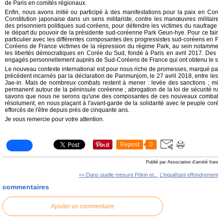
de Paris en comités régionaux.
Enfin, nous avons initié ou participé à des manifestations pour la paix en Coré
Constitution japonaise dans un sens militariste, contre les manœuvres militaire
des prisonniers politiques sud-coréens, pour défendre les victimes du naufrage
le départ du pouvoir de la présidente sud-coréenne Park Geun-hye. Pour ce faire
particulier avec les différentes composantes des progressistes sud-coréens en F
Coréens de France victimes de la répression du régime Park, au sein notammen
les libertés démocratiques en Corée du Sud, fondé à Paris en avril 2017. Des 
engagés personnellement auprès de Sud-Coréens de France qui ont obtenu le stat
Le nouveau contexte international est pour nous riche de promesses, marqué pa
précédent incarnés par la déclaration de Panmunjom, le 27 avril 2018, entre l
Jae-in. Mais de nombreux combats restent à mener : levée des sanctions ; m
permanent autour de la péninsule coréenne ; abrogation de la loi de sécurité 
savons que nous ne serons qu'une des composantes de ces nouveaux combat
résolument, en nous plaçant à l'avant-garde de la solidarité avec le peuple
efforcés de l'être depuis près de cinquante ans.
Je vous remercie pour votre attention.
Repost
0
Publié par Association d'amitié fra
<< Dans quelle mesure Pékin et...
L'inquiétant effondrement
commentaires
Ajouter un commentaire