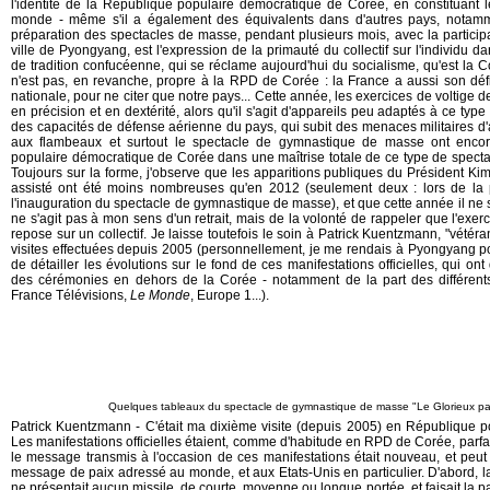
l'identité de la République populaire démocratique de Corée, en constituant l
monde - même s'il a également des équivalents dans d'autres pays, notamm
préparation des spectacles de masse, pendant plusieurs mois, avec la particip
ville de Pyongyang, est l'expression de la primauté du collectif sur l'individu d
de tradition confucéenne, qui se réclame aujourd'hui du socialisme, qu'est la C
n'est pas, en revanche, propre à la RPD de Corée : la France a aussi son défilé
nationale, pour ne citer que notre pays... Cette année, les exercices de voltige 
en précision et en dextérité, alors qu'il s'agit d'appareils peu adaptés à ce t
des capacités de défense aérienne du pays, qui subit des menaces militaires d'
aux flambeaux et surtout le spectacle de gymnastique de masse ont encore
populaire démocratique de Corée dans une maîtrise totale de ce type de spectac
Toujours sur la forme, j'observe que les apparitions publiques du Président K
assisté ont été moins nombreuses qu'en 2012 (seulement deux : lors de la pa
l'inauguration du spectacle de gymnastique de masse), et que cette année il ne 
ne s'agit pas à mon sens d'un retrait, mais de la volonté de rappeler que l'ex
repose sur un collectif. Je laisse toutefois le soin à Patrick Kuentzmann, "vét
visites effectuées depuis 2005 (personnellement, je me rendais à Pyongyang po
de détailler les évolutions sur le fond de ces manifestations officielles, qui o
des cérémonies en dehors de la Corée - notamment de la part des différents
France Télévisions,
Le Monde
, Europe 1...).
Quelques tableaux du spectacle de gymnastique de masse "Le Glorieux pa
Patrick Kuentzmann - C'était ma dixième visite (depuis 2005) en République 
Les manifestations officielles étaient, comme d'habitude en RPD de Corée, parf
le message transmis à l'occasion de ces manifestations était nouveau, et p
message de paix adressé au monde, et aux Etats-Unis en particulier. D'abord, l
ne présentait aucun missile, de courte, moyenne ou longue portée, et faisait la p