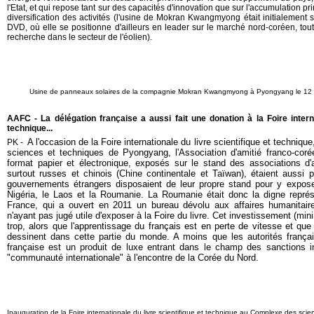
l'Etat, et qui repose tant sur des capacités d'innovation que sur l'accumulation p
diversification des activités (l'usine de Mokran Kwangmyong était initialement 
DVD, où elle se positionne d'ailleurs en leader sur le marché nord-coréen, tou
recherche dans le secteur de l'éolien).
Usine de panneaux solaires de la compagnie Mokran Kwangmyong à Pyongyang le 12
AAFC - La délégation française a aussi fait une donation à la Foire interna
technique...
A l'occasion de la Foire internationale du livre scientifique et techniqu
PK -
sciences et techniques de Pyongyang, l
'Association d'amitié franco-cor
format papier et électronique, exposés sur le stand des associations d'a
surtout russes et chinois (Chine continentale et Taïwan), étaient aussi pr
gouvernements étrangers disposaient de leur propre stand pour y exposer
Nigéria, le Laos et la Roumanie. La Roumanie était donc la digne représe
France, qui a ouvert en 2011 un bureau dévolu aux affaires humanitair
n'ayant pas jugé utile d'exposer à la Foire du livre. Cet investissement (min
trop, alors que l'apprentissage du français est en perte de vitesse et qu
dessinent dans cette partie du monde. A moins que les autorités françai
française est un produit de luxe entrant dans le champ des sanctions in
"communauté internationale" à l'encontre de la Corée du Nord.
Inauguration de la Foire internationale du livre scientifique et technique au
Complexe des scie