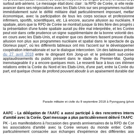
surtout anti-aériens. Le message était donc clair : la RPD de Corée, si elle rest
avancer dans ses négociations avec les Etats-Unis sur ses programmes nucléaire et
immédiatement suivi le défilé militaire était particulièrement imposant, mett
économique, avec la participation de tous les corps sociaux et professionn
infirmiers, sportifs, scientifiques, etc. Là encore, aucune allusion au nucléaire, 
spatiale, alors que la RPD de Corée se montrait jusque là très fière des progrè
la présentation d'une fusée spatiale aurait pu être mal interprétée, et les Corée
peut voir dans cette prudence un signe supplémentaire de la bonne volonté des
en cours avec les Etats-Unis, et espérer que ces derniers fassent preuve d'auta
allusion non plus aux programmes nucléaire et spatial dans le spectacle de gy
Glorieux pays", où les différents tableaux ont mis l'accent sur le développem
coopération internationale et sur le dialogue intercoréen. Un des tableaux prése
du 27 avril 2018
entre le dirigeant Kim Jong-un et le président sud-coré
applaudissements du public présent dans le stade du Premier-Mai. Quelq
inenvisageable il y a encore quelques mois. Le ressenti face à tous ces élément
relations entre la Corée du Nord et les Etats-Unis, d'une part, entre la Corée d
part, est quelque chose de profond pouvant aboutir à un apaisement durable da
Parade militaire et civile du 9 septembre 2018 à Pyongyang (pho
AAFC - La délégation de l'AAFC a aussi participé à des rencontres intern
d'amitié avec la Corée. Quel message a plus particulièrement délivré l'AAFC
PK - Les manifestations à l'occasion des grands anniversaires de la RPD de Coré
les associations d'amitié avec la Corée venues du monde entier. Cette
particulièrement consacrée aux échanges d'expérience des différentes ass