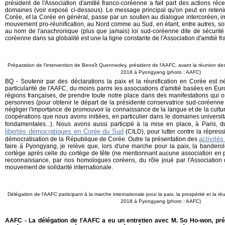
président de l'Association d'amitié franco-coréenne a fait part des actions réc
domaines (voir exposé ci-dessous). Le message principal qu'on peut en retenir
Corée, et la Corée en général, passe par un soutien au dialogue intercoréen, i
mouvement pro-réunification, au Nord comme au Sud, en étant, entre autres, soli
au nom de l'anachronique (plus que jamais) loi sud-coréenne dite de sécurité 
coréenne dans sa globalité est une la ligne constante de l'Association d'amitié f
Préparation de l'intervention de Benoît Quennedey, président de l'AAFC, avant la réunion des
2018 à Pyongyang (photo : AAFC)
BQ - Soutenir par des déclarations la paix et la réunification en Corée est né
particularité de l'AAFC, du moins parmi les associations d'amitié basées en Euro
régions françaises, de prendre toute notre place dans des manifestations qui 
personnes (pour obtenir le départ de la présidente conservatrice sud-coréenne
négliger l'importance de promouvoir la connaissance de la langue et de la cultu
coopérations que nous avons initiées, en particulier dans le domaines universit
fondamentales...). Nous avons aussi participé à la mise en place, à Paris, 
libertés démocratiques en Corée du Sud
(CILD), pour lutter contre la répressi
activité
démocratisation de la République de Corée. Outre la présentation des
faire à Pyongyang, je relève que, lors d'une marche pour la paix, la banderol
cortège après celle du cortège de tête (ne mentionnant aucune association en par
reconnaissance, par nos homologues coréens, du rôle joué par l'Association 
mouvement de solidarité internationale.
Délégation de l'AAFC participant à la marche internationale pour la paix, la prospérité et la r
2018 à Pyongyang (photo : AAFC)
AAFC - La délégation de l'AAFC a eu un entretien avec M. So Ho-won, prés