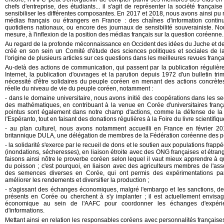
chefs d'entreprise, des étudiants... il s'agit de représenter la société français
sensibiliser les différentes composantes. En 2017 et 2018, nous avons ainsi p
médias français ou étrangers en France : des chaînes d'information continu
quotidiens nationaux, ou encore des journaux de sensibilité souverainiste. No
mesure, à l'inflexion de la position des médias français sur la question coréenne.
Au regard de la profonde méconnaissance en Occident des idées du Juche et de 
créé en son sein un Comité d'étude des sciences politiques et sociales de 
l'origine de plusieurs articles sur ces questions dans les meilleures revues franç
Au-delà des actions de communication, qui passent par la publication régulière d
Internet, la publication d'ouvrages et la parution depuis 1972 d'un bulletin tri
nécessité d'être solidaires du peuple coréen en menant des actions concrète
réelle du niveau de vie du peuple coréen, notamment :
- dans le domaine universitaire, nous avons initié des coopérations dans les se
des mathématiques, en contribuant à la venue en Corée d'universitaires frança
pointus sont également dans notre champ d'actions, comme la défense de la 
l'Espéranto, tout en faisant des donations régulières à la Foire du livre scientifiqu
- au plan culturel, nous avons notamment accueilli en France en février 20
britannique DULA, une délégation de membres de la Fédération coréenne des 
- la solidarité s'exerce par le recueil de dons et le soutien aux populations frapp
(inondations, sécheresses), en liaison étroite avec des ONG françaises et étra
faisons ainsi nôtre le proverbe coréen selon lequel il vaut mieux apprendre à 
du poisson ; c'est pourquoi, en liaison avec des agriculteurs membres de l'asso
des semences diverses en Corée, qui ont permis des expérimentations par 
améliorer les rendements et diversifier la production ;
- s'agissant des échanges économiques, malgré l'embargo et les sanctions, des
présents en Corée ou cherchent à s'y implanter ; il est actuellement envis
économique au sein de l'AAFC pour coordonner les échanges d'expérie
d'informations.
Mettant ainsi en relation les responsables coréens avec personnalités française