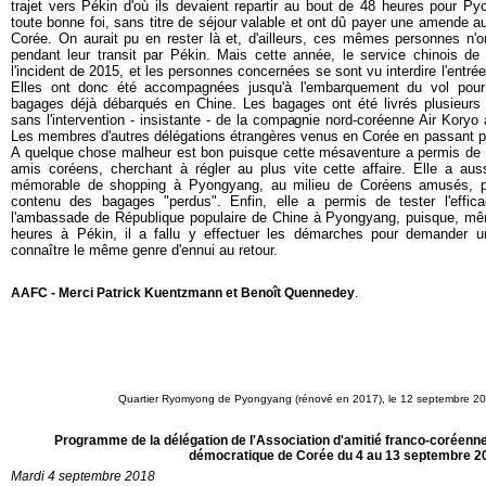
trajet vers Pékin d'où ils devaient repartir au bout de 48 heures pour P
toute bonne foi, sans titre de séjour valable et ont dû payer une amende a
Corée. On aurait pu en rester là et, d'ailleurs, ces mêmes personnes n
pendant leur transit par Pékin. Mais cette année, le service chinois de 
l'incident de 2015, et les personnes concernées se sont vu interdire l'entrée
Elles ont donc été accompagnées jusqu'à l'embarquement du vol po
bagages déjà débarqués en Chine. Les bagages ont été livrés plusieurs
sans l'intervention - insistante - de la compagnie nord-coréenne Air Koryo
Les membres d'autres délégations étrangères venus en Corée en passant pa
A quelque chose malheur est bon puisque ce
tte mésaventure a permis de
amis coréens, cherchant à régler au plus vite cette affaire. Elle a aus
mémorable de shopping à Pyongyang, au milieu de Coréens amusés, pou
contenu des bagages "perdus". Enfin, elle a permis de tester l'effica
l'ambassade de République populaire de Chine à Pyongyang, puisque, mê
heures à Pékin, il a fallu y effectuer les démarches pour demander un
connaître le même genre d'ennui au retour.
AAFC - Merci Patrick Kuentzmann et Benoît Quennedey
.
Quartier Ryomyong de Pyongyang (rénové en 2017), le 12 septembre 20
Programme de la délégation de l'Association d'amitié franco-coréenn
démocratique de Corée du 4 au 13 septembre 2
Mardi 4 septembre 2018