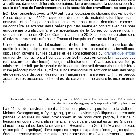
a-t-elle pu, dans ces différents domaines, faire progresser la coopération fr
que la défense de l'environnement et la sécurité des travailleurs ne sont pas
BQ - Des rencontres avec la PUA ont lieu à l'occasion de chacune des visites d
Corée depuis avril 2012 : outre des donations de matériel scientifique (ta
nouveau formulées par nos interlocuteurs dans d'autres domaines, comme l'ar
de connaître les attentes des Coréens pour les mettre en contact avec des hom
européenne pluridisciplinaire de spécialistes de la Corée, composée notammen
s'est ainsi rendue en RPD de Corée à l'automne 2013, et cette coopération se po
d'universitaires nord-coréens en France et français en Corée du Nord).
Un des membres de la délégation étant chef d'entreprise dans le secteur du
quelle était la politique nord-coréenne en matière de sécurité des travailleur
dramatique effo
discussion ouverte sur les causes et les conséquences du
quartier de Pyongchon, à Pyongyang, en 2014 : était en cause la mauvaise qual
(en l'occurrence, du ciment), d'origine chinoise et qui n'avait pas été vérifié
ministère... Le fait que la sécurité de la construction soit désormais un ministère
d'une préoccupation réelle, même si nos interlocuteurs sont conscients des progrè
été désireux de disposer des normes françaises en la matière. Enfin, les préo
apparues très présentes : l'objectif est de parvenir à une autosuffisance en éne
%.
Rencontre des membres de la délégation de l'AAFC avec les professeurs de l'Université d
construction de Pyongyang le 5 septembre 2018 (photo : 
La défense de l'environnement a été encore plus marquée lors de la visite de
Mokran Kwangmyong, à Pyongyang, que nous avions spécifiquement demandée 
panneaux solaires du pays proviennent d'une production propre, à l'usine
toujours en cours d'agrandissement, ainsi que dans trois autres usines (situées, 
et pour deux autres dans la province du Hwanghae du Sud). Il n'y a rien d'exc
(y compris énergétique) développe ses propres capacités d'énergie ; ce qui est 
énergies renouvelables constitue une priorité pour le développement du pays,