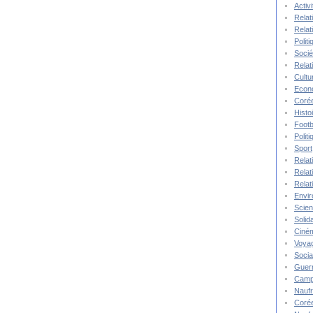
Activ
Relat
Relat
Polit
Socié
Relat
Cultu
Econ
Corée
Histo
Footb
Polit
Sport
Relat
Relat
Relat
Envi
Scie
Solida
Ciné
Voya
Socia
Guer
Camp
Nauf
Corée