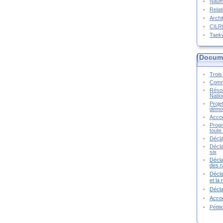
Naufr
Relat
Archi
CIL
Taek
Docume
Trois 
Commu
Résol
Natio
Proje
démoc
Accor
Progr
toute 
Décla
Décla
six
Décla
des r
Décla
et la
Décl
Accor
Pétit