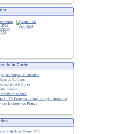
irs
Août 2006
tembre
2008
os de la Corée
ys, un peuple, une histoire
llions de Coréens
ographie de la Corée
habet coréen
Coréens en France
de 11.000 Français adoptés d'origine coréenne
ndre le coréen en France
ries
ions Etats-Unis-Corée
(357)