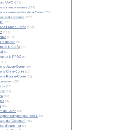
ités AAFC
(353)
ions intercoréennes
(278)
ions internationales de la Corée
(238)
ique sud-coréenne
(213)
té
(173)
ions France-Corée
(160)
re
(141)
omie
(121)
 et médias
(95)
ire de la Corée
(90)
all
(89)
ique de la RPDC
(88)
(87)
ions Japon-Corée
(80)
ions Chine-Corée
(60)
ions Russie-Corée
(58)
ronnement
(57)
nces
(50)
rité
(49)
ma
(46)
ges
(37)
l
(35)
re de Corée
(34)
agnes relayées par l'AAFC
(31)
rage du "Cheonan"
(26)
ns d'outre mer
(21)