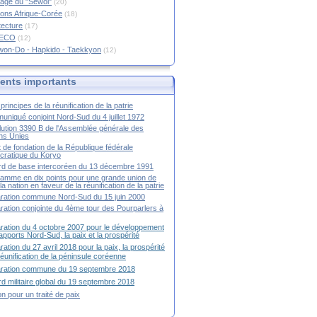
age du "Sewol"
(20)
ions Afrique-Corée
(18)
tecture
(17)
RECO
(12)
won-Do - Hapkido - Taekkyon
(12)
nts importants
principes de la réunification de la patrie
niqué conjoint Nord-Sud du 4 juillet 1972
ution 3390 B de l'Assemblée générale des
ns Unies
t de fondation de la République fédérale
ratique du Koryo
d de base intercoréen du 13 décembre 1991
amme en dix points pour une grande union de
la nation en faveur de la réunification de la patrie
ration commune Nord-Sud du 15 juin 2000
ration conjointe du 4ème tour des Pourparlers à
ration du 4 octobre 2007 pour le développement
apports Nord-Sud, la paix et la prospérité
ration du 27 avril 2018 pour la paix, la prospérité
 réunification de la péninsule coréenne
aration commune du 19 septembre 2018
d militaire global du 19 septembre 2018
ion pour un traité de paix