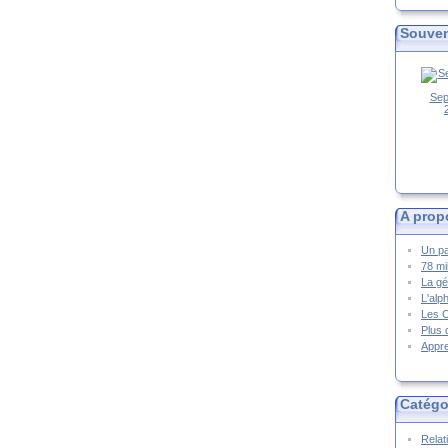
Souven
Sep
A prop
Un pa
78 mi
La gé
L'alp
Les 
Plus 
Appre
Catégo
Relat