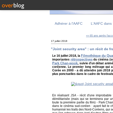
Adhérer à l'AAFC
L'AAFC dans 
<< 65 ans après l'acco
17 juillet 2018
"Joint security area" : un récit de fr
Filmothèque du Quar
Le 16 juillet 2018, la
rétrospectives
importantes
du cinéma (su
Park Chan-wook
, suivie d'un débat anim
coréenne. Le premier long métrage qui a 
Corée en 2000 - a dû attendre juin 2018 p
plus ponctuelles dans le cadre de festival
En réalisant
JSA
- récit d'une improbable 
démilitarisée (mais qui se terminera par un
toute la première partie du film) - Park C
dans le cinéma sud-coréen : ayant fait le c
humanisé les traits des Nord-Coréens, qui s