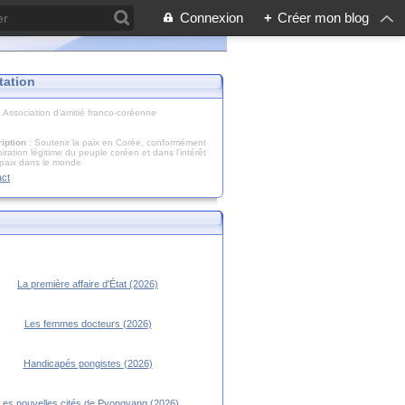
Connexion
+
Créer mon blog
tation
: Association d'amitié franco-coréenne
iption
: Soutenir la paix en Corée, conformément
piration légitime du peuple coréen et dans l’intérêt
 paix dans le monde
act
La première affaire d'État (2026)
Les femmes docteurs (2026)
Handicapés pongistes (2026)
Les nouvelles cités de Pyongyang (2026)