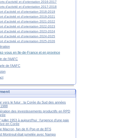
rts d'activité et d'orientation 2016-2017
rts d'activité et d'orientation 2017-2018
rt d'activité et d'orientation 2018-2019
rt d'activité et d'orientation 2019-2021
rt d'activité et d'orientation 2021-2022
rt d'activité et d'orientation 2022-2023
rt d'activité et d'orientation 2023-2024
rt d'activité et d'orientation 2024-2025
rt d'activité et d'orientation 2025-2026
ration
z-vous en Ile-de-France et en province
tin de l'AAFC
rle de l'AAFC
sion
act
ment
r vers le futur : la Corée du Sud des années
-1988
ération des investissements productifs en RPD
orée
 juillet 1953 à aujourd’hui : l’urgence d’une paix
itive en Corée
tte Macron, fan de K-Pop et de BTS
 Montreuil était jumelée avec Nampo