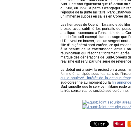
que l'on retrouve dans tant d'autres films 
Sud. Il est vrai également que l'élection 
du Sud, en 1998, a permis d'engager un rap
l'époque de la junte militaire. Park Chan-woo
un immense succès en salles en Corée du Sud
Les héritages de Quentin Taratino et du film
brosse avec subtilité les portraits de per
artistique - commune à l'ensemble de la Coré
que le film soit exempt d'un message que l'o
si l'on veut en trouver, sont un sergent nord
fille d'un général nord-coréen, ce qui est e
à la beauté de la fraternisation entre Co
réunification qui résonnait fortement, après
marqué des générations de Sud-Coréens dans
réalisme est servi par une série de référenc
Le débat qui a suivi la projection a aussi mi
femme émancipée sous les traits de l'insp
qui a soulevé l'intérêt de la critique fran
fin annoncé
sud-coréenne au moment où la
Sud rappelle que le service militaire reste
la très conservatrice société sud-coréenne.