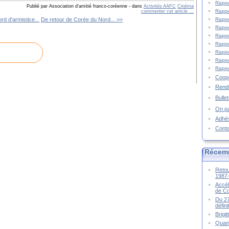
Rappo
Publié par Association d'amitié franco-coréenne
-
dans
Activités AAFC
Cinéma
Rappo
commenter cet article
…
Rappo
rd d'armistice...
De retour de Corée du Nord... >>
Rappo
Rappo
Rappo
Rappo
Rappo
Rappo
Coopé
Rende
Bulle
On pa
Adhé
Cont
Récem
Retou
1987
Accél
de C
Du 27
défin
Brigi
Quand