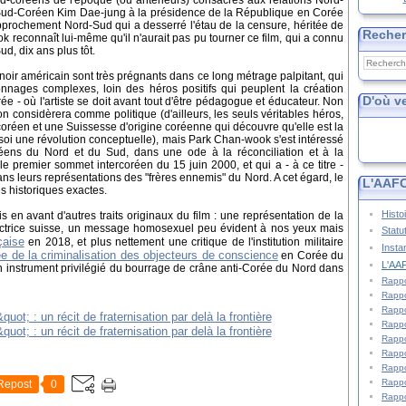
sud-coréens de l'époque (ou antérieurs) consacrés aux relations Nord-
du Sud-Coréen Kim Dae-jung à la présidence de la République en Corée
prochement Nord-Sud qui a desserré l'étau de la censure, héritée de
Reche
k reconnaît lui-même qu'il n'aurait pas pu tourner ce film, qui a connu
, dix ans plus tôt.
 noir américain sont très prégnants dans ce long métrage palpitant, qui
sonnages complexes, loin des héros positifs qui peuplent la création
D'où v
e - où l'artiste se doit avant tout d'être pédagogue et éducateur. Non
n considèrera comme politique (d'ailleurs, les seuls véritables héros,
-coréen et une Suissesse d'origine coréenne qui découvre qu'elle est la
n soi une révolution conceptuelle), mais Park Chan-wook s'est intéressé
réens du Nord et du Sud, dans une ode à la réconciliation et à la
 le premier sommet intercoréen du 15 juin 2000, et qui a - à ce titre -
 leurs représentations des "frères ennemis" du Nord. A cet égard, le
L'AAFC
es historiques exactes.
Histo
s en avant d'autres traits originaux du film : une représentation de la
ectrice suisse, un message homosexuel peu évident à nos yeux mais
Statu
çaise
en 2018, et plus nettement une critique de l'institution militaire
Insta
e de la criminalisation des objecteurs de conscience
en Corée du
L'AAF
 un instrument privilégié du bourrage de crâne anti-Corée du Nord dans
Rappo
Rappo
Rappo
Rappo
Rappo
Rappo
Rappo
Rappo
Repost
0
Rappo