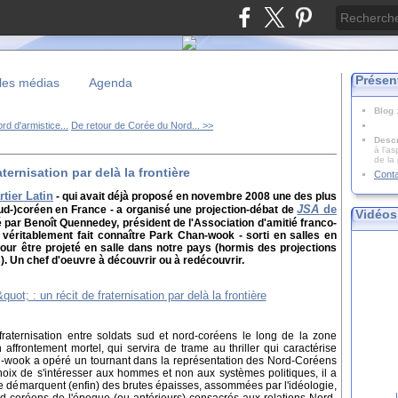
Présen
les médias
Agenda
Blog
rd d'armistice...
De retour de Corée du Nord... >>
Descr
à l'as
de la
aternisation par delà la frontière
Cont
tier Latin
- qui avait déjà proposé en novembre 2008 une des plus
JSA
de
d-)coréen en France - a organisé une projection-débat de
Vidéos
é par Benoît Quennedey, président de l'Association d'amitié franco-
véritablement fait connaître Park Chan-wook - sorti en salles en
our être projeté en salle dans notre pays (hormis des projections
s). Un chef d'oeuvre à découvrir ou à redécouvrir.
fraternisation entre soldats sud et nord-coréens le long de la zone
 affrontement mortel, qui servira de trame au thriller qui caractérise
han-wook a opéré un tournant dans la représentation des Nord-Coréens
hoix de s'intéresser aux hommes et non aux systèmes politiques, il a
e démarquent (enfin) des brutes épaisses, assommées par l'idéologie,