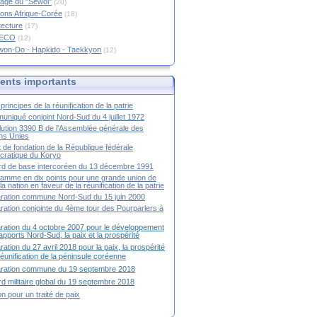
age du "Sewol"
(20)
ions Afrique-Corée
(18)
tecture
(17)
RECO
(12)
won-Do - Hapkido - Taekkyon
(12)
nts importants
principes de la réunification de la patrie
niqué conjoint Nord-Sud du 4 juillet 1972
ution 3390 B de l'Assemblée générale des
ns Unies
t de fondation de la République fédérale
ratique du Koryo
d de base intercoréen du 13 décembre 1991
amme en dix points pour une grande union de
la nation en faveur de la réunification de la patrie
ration commune Nord-Sud du 15 juin 2000
ration conjointe du 4ème tour des Pourparlers à
ration du 4 octobre 2007 pour le développement
apports Nord-Sud, la paix et la prospérité
ration du 27 avril 2018 pour la paix, la prospérité
 réunification de la péninsule coréenne
aration commune du 19 septembre 2018
d militaire global du 19 septembre 2018
ion pour un traité de paix