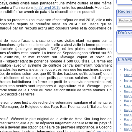
on pays, certes divisé mais partageant une même culture et une même
le 27 avril 2018
encontre à Panmunjom,
, entre les présidents Moon Jae-
Reche
ossibilité d'un avenir de paix si la réconciliation se poursuit.
e a pu prendre au cours de son récent séjour en mai 2018, elle a mis
observés depuis sa première visite en 2014 : un usage qui se
marqué par un recours accru aux couleurs vives et la coquetterie de
D'où v
isi de mettre l'accent, chacune de ses visites étant marquée par la
maines agricole et alimentaire : elle a ainsi visité la ferme-prairie de
itarisée (acronyme anglais : DMZ), où les pluies abondantes du
nes récoltes cette année. La ferme de Sepodeungpan s'étend sur 50
d'altitude, et met l'accent sur l'élevage caprin et bovin en
L'AAFC
l - l'objectif étant de porter ce nombre à 500 000 têtes. La ferme est
isation (avec un système de contrôle central permettant notamment
alades, les paysans étant en outre très fiers que les machines à peser
Histo
e, de même selon eux que 90 % des tracteurs qu'ils utilisent) et un
Statu
s (éolienne et solaire, des petits panneaux solaires - ici d'origine
Insta
fférentes habitations). La ferme tire profit de son environnement naturel,
roits trop ventés sont impropres à l'agriculture et à l'élevage - pour
L'AAF
icie totale de la Corée du Nord est constituée de terres arables. Un
Rappo
ux d'acidité des terres.
Rappo
Rappo
e son propre Institut de recherche vétérinaire, sanitaire et alimentaire,
Rappo
d'Allemagne, de Belgique et des Pays-Bas. Pour sa part, l'Italie a fourni
Rappo
Rappo
titué l'élément le plus original de la visite de Mme Kim Jung-hee en
Rappo
et l'accent, elle a pu se déplacer largement dans le reste du pays : à
Rappo
 à devenir une station balnéaire de première importance, à Gosong
Rappo
en juillet
 dynamique tourisme intercoréen s'est brutalement arrêté