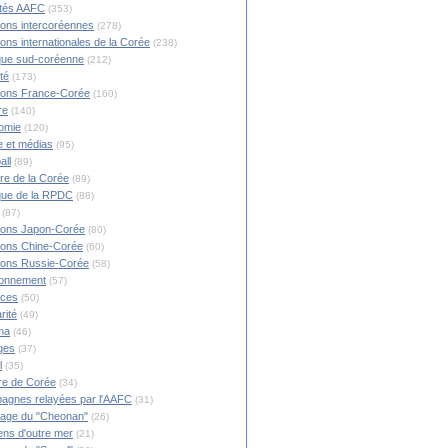
ités AAFC
(353)
ions intercoréennes
(278)
ions internationales de la Corée
(238)
ique sud-coréenne
(212)
té
(173)
ions France-Corée
(160)
re
(140)
omie
(120)
 et médias
(95)
all
(89)
ire de la Corée
(89)
ique de la RPDC
(88)
(87)
ions Japon-Corée
(80)
ions Chine-Corée
(60)
ions Russie-Corée
(58)
ronnement
(57)
nces
(50)
rité
(49)
ma
(46)
ges
(37)
l
(35)
re de Corée
(34)
agnes relayées par l'AAFC
(31)
rage du "Cheonan"
(26)
ns d'outre mer
(21)