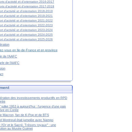
rts d'activité et d'orientation 2016-2017
rts d'activité et d'orientation 2017-2018
rt d'activité et d'orientation 2018-2019
rt d'activité et d'orientation 2019-2021
rt d'activité et d'orientation 2021-2022
rt d'activité et d'orientation 2022-2023
rt d'activité et d'orientation 2023-2024
rt d'activité et d'orientation 2024-2025
rt d'activité et d'orientation 2025-2026
ration
z-vous en Ile-de-France et en province
tin de l'AAFC
rle de l'AAFC
sion
act
ment
ération des investissements productifs en RPD
orée
 juillet 1953 à aujourd’hui : l’urgence d’une paix
itive en Corée
tte Macron, fan de K-Pop et de BTS
 Montreuil était jumelée avec Nampo
a : l'Or et le Sacré. Trésors royaux" : une
ition au Musée Guimet