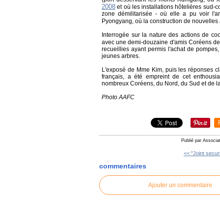
2008
et où les installations hôtelières su
zone démilitarisée - où elle a pu voir l'
Pyongyang, où la construction de nouvelle
Interrogée sur la nature des actions de co
avec une demi-douzaine d'amis Coréens d
recueillies ayant permis l'achat de pompes,
jeunes arbres.
L'exposé de Mme Kim, puis les réponses cla
français, a été empreint de cet enthousia
nombreux Coréens, du Nord, du Sud et de la
Photo AAFC
Publié par Associa
<< "Joint securi
commentaires
Ajouter un commentaire