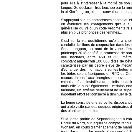
pour elle à s'intéresser à la moitié de s
langue. Se déclarant très touchée par la r
in et Kim Jong-un, elle est convaincue de la p
S'appuyant sur les nombreuses photos qu'ell
en évidence les changements qu'elle a 
généralise du vélo, un code vestimentaire 
plus en plus prononcée des femmes...
C'est sur la vie quotidienne qu'elle a cho
conduite d'actions de coopération dans les do
Sepodeungpan, au nord de la zone démil
printemps 2018 ont été la promesse de bon
000 hectares, entre 450 et 600 mètres 
comptant aujourd'hui 100 000 têtes de bétai
caractérisée par un degré élevé de mécan
d'échanger des informations sur les bêtes m
les bêtes soient fabriquées en RPD de Coré
recours intensif aux énergies renouvelable
chinoise - étant installés sur les toits des di
mais elle le subit également : certains end
mémoire, un sixième seulement de la superf
important effort est consacré à diminuer le ta
La ferme constitue une agroville, disposant d
qui a été visité par des équipes originaires 
des plants de pommiers.
Si la ferme-prairie de Sepodeungpan a cons
Corée du Nord, sur lequel ce compte rendu m
Wonsan, en cours d'aménagement de manière
(port desservant les monts Kumgang, où le