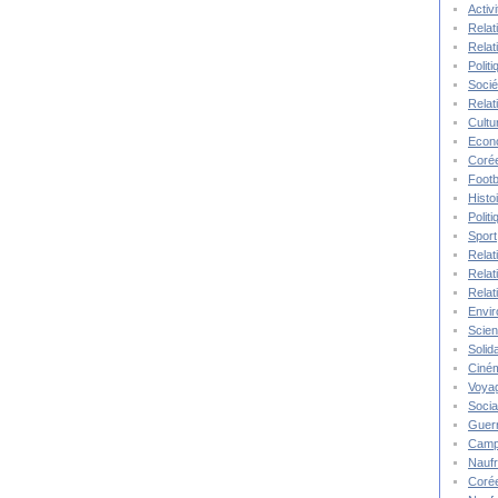
Activ
Relat
Relat
Polit
Socié
Relat
Cultu
Econ
Corée
Footb
Histo
Polit
Sport
Relat
Relat
Relat
Envi
Scie
Solida
Ciné
Voya
Socia
Guer
Camp
Nauf
Corée