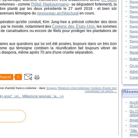
Rappo
l'hôtel Haekeumgang
d-coréennes - comme
- se dégradent fortement), la
Rappo
arbre planté par les deux présidents le 27 avril 2018 - et bien sûr
Rappo
renouveau architectural
s avenues témoigne du
en cours.
Rappo
Rappo
opération qu'elle conduit, Kim Jung-hee a précisé collecter des dons
Coréens des Etats-Unis
e par le monde, notamment des
, les sommes
Rappo
 de canalisations ou encore de filets pour protéger les plantations de
Rappo
Rappo
Rappo
ires aux questions qui lui ont été posées, toujours dans un très bon
Coopé
sme qui témoigne combien la réunification fait toujours vibrer de
 diaspora, même après 70 ans d'une cruelle séparation.
Rende
Bulle
On pa
Adhé
Repost
0
Cont
tion d'amitié franco-coréenne
-
dans
Voyages
Relations intercoréennes
Coréens d'outre mer
Récem
commenter cet article
…
ty area" : un...
Militarisme japonais : la... >>
Accél
de C
Du 27
défin
Brigi
Quand
"Sill
expos