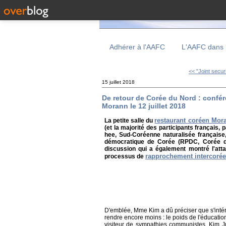
Adhérer à l'AAFC
L'AAFC dans 
<< "Joint securi
15 juillet 2018
De retour de Corée du Nord : conf
Morann le 12 juillet 2018
restaurant coréen Mor
La petite salle du
(et la majorité des participants françai
hee, Sud-Coréenne naturalisée française,
démocratique de Corée (RPDC, Corée du
discussion qui a également montré l'at
rapprochement intercoré
processus de
D'emblée, Mme Kim a dû préciser que s'intér
rendre encore moins : le poids de l'éducati
visiteur de sympathies communistes. Kim J