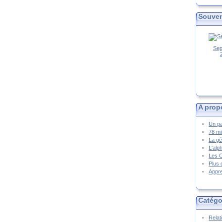
Souven
Sep
A prop
Un pa
78 mi
La gé
L'alp
Les 
Plus 
Appre
Catégo
Relat