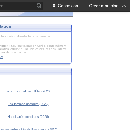
Connexion
+
Créer mon blog
tation
: Association d'amitié franco-coréenne
iption
: Soutenir la paix en Corée, conformément
piration légitime du peuple coréen et dans l’intérêt
 paix dans le monde
act
La première affaire d'État (2026)
Les femmes docteurs (2026)
Handicapés pongistes (2026)
Les nouvelles cités de Pyongyang (2026)