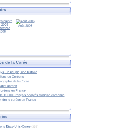
irs
Août 2006
tembre
2008
os de la Corée
ys, un peuple, une histoire
llions de Coréens
ographie de la Corée
habet coréen
Coréens en France
de 11.000 Français adoptés d'origine coréenne
ndre le coréen en France
ries
ions Etats-Unis-Corée
(357)