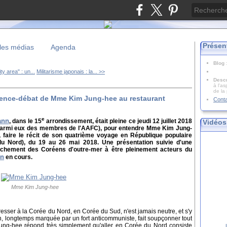
Présen
les médias
Agenda
Blog
ty area" : un...
Militarisme japonais : la... >>
Descr
à l'as
de la
érence-débat de Mme Kim Jung-hee au restaurant
Cont
e
ann
, dans le 15
arrondissement, était pleine ce jeudi 12 juillet 2018
Vidéos
s, parmi eux des membres de l'AAFC), pour entendre Mme Kim Jung-
 faire le récit de son quatrième voyage en République populaire
 Nord), du 19 au 26 mai 2018. Une présentation suivie d'une
tachement des Coréens d'outre-mer à être pleinement acteurs du
en
en cours.
Mme Kim Jung-hee
esser à la Corée du Nord, en Corée du Sud, n'est jamais neutre, et s'y
on, longtemps marquée par un fort anticommuniste, fait soupçonner tout
ung-hee répond très simplement qu'aller en Corée du Nord consiste