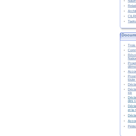
Naufr
Relat
Archi
CIL
Taek
Docume
Trois 
Commu
Résol
Natio
Proje
démoc
Accor
Progr
toute 
Décla
Décla
six
Décla
des r
Décla
et la
Décl
Accor
Pétit