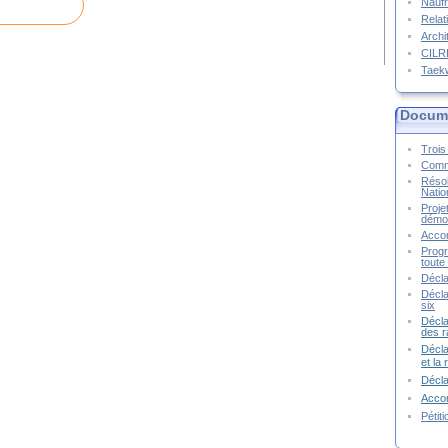
Naufr
Relat
Archi
CIL
Taek
Docume
Trois 
Commu
Résol
Natio
Proje
démoc
Accor
Progr
toute 
Décla
Décla
six
Décla
des r
Décla
et la
Décl
Accor
Pétit