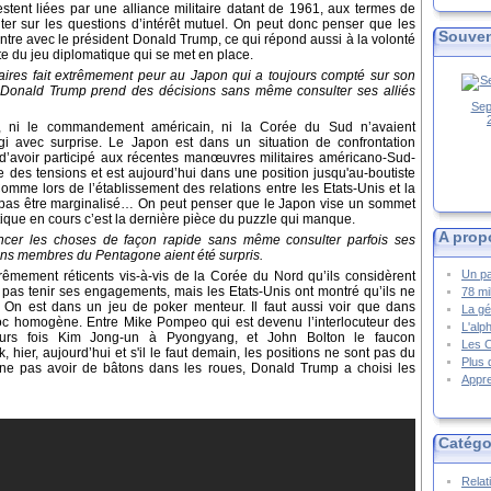
stent liées par une alliance militaire datant de 1961, aux termes de
lter sur les questions d’intérêt mutuel. On peut donc penser que les
Souven
tre avec le président Donald Trump, ce qui répond aussi à la volonté
te du jeu diplomatique qui se met en place.
aires fait extrêmement peur au Japon qui a toujours compté sur son
n. Donald Trump prend des décisions sans même consulter ses alliés
Sep
 ni le commandement américain, ni la Corée du Sud n’avaient
gi avec surprise. Le Japon est dans un situation de confrontation
’avoir participé aux récentes manœuvres militaires américano-Sud-
des tensions et est aujourd’hui dans une position jusqu'au-boutiste
Comme lors de l’établissement des relations entre les Etats-Unis et la
 pas être marginalisé… On peut penser que le Japon vise un sommet
ique en cours c’est la dernière pièce du puzzle qui manque.
A prop
cer les choses de façon rapide sans même consulter parfois ses
ains membres du Pentagone aient été surpris.
Un pa
mement réticents vis-à-vis de la Corée du Nord qu’ils considèrent
pas tenir ses engagements, mais les Etats-Unis ont montré qu’ils ne
78 mi
 On est dans un jeu de poker menteur. Il faut aussi voir que dans
La gé
bloc homogène. Entre Mike Pompeo qui est devenu l’interlocuteur des
L'alp
eurs fois Kim Jong-un à Pyongyang, et John Bolton le faucon
Les 
ak, hier, aujourd’hui et s'il le faut demain, les positions ne sont pas du
Plus 
 ne pas avoir de bâtons dans les roues, Donald Trump a choisi les
Appre
Catégo
Relat