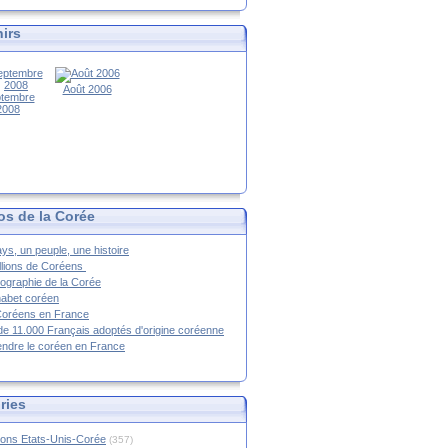
irs
Août 2006
tembre
2008
os de la Corée
ys, un peuple, une histoire
llions de Coréens
ographie de la Corée
habet coréen
Coréens en France
de 11.000 Français adoptés d'origine coréenne
ndre le coréen en France
ries
ions Etats-Unis-Corée
(357)