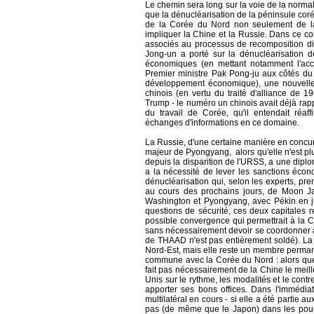
Le chemin sera long sur la voie de la normal
que la dénucléarisation de la péninsule coré
de la Corée du Nord non seulement de la 
impliquer la Chine et la Russie. Dans ce co
associés au processus de recomposition di
Jong-un a porté sur la dénucléarisation de
économiques (en mettant notamment l'acce
Premier ministre Pak Pong-ju aux côtés du
développement économique), une nouvelle f
chinois (en vertu du traité d'alliance de 1
Trump - le numéro un chinois avait déjà rap
du travail de Corée, qu'il entendait réaf
échanges d'informations en ce domaine.
La Russie, d'une certaine manière en concur
majeur de Pyongyang, alors qu'elle n'est pl
depuis la disparition de l'URSS, a une dipl
a la nécessité de lever les sanctions éco
dénucléarisation qui, selon les experts, pren
au cours des prochains jours, de Moon Jae
Washington et Pyongyang, avec Pékin en ju
questions de sécurité, ces deux capitales
possible convergence qui permettrait à la Co
sans nécessairement devoir se coordonner av
de THAAD n'est pas entièrement soldé). La
Nord-Est, mais elle reste un membre permane
commune avec la Corée du Nord : alors que
fait pas nécessairement de la Chine le meille
Unis sur le rythme, les modalités et le cont
apporter ses bons offices. Dans l'immédiat
multilatéral en cours - si elle a été partie a
pas (de même que le Japon) dans les pourpa