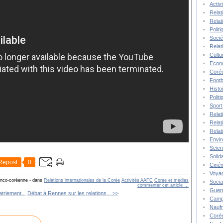
Activ
Relat
Relat
Polit
Socié
Relat
Cultu
Econ
Corée
Footb
Histo
Polit
Sport
Relat
Relat
Relat
Envi
Scie
Solida
Repost
0
Ciné
Voya
ranco-coréenne
-
dans
Relations internationales de la Corée
Activités AAFC
Corée et médias
Socia
commenter cet article
…
Guer
triement...
Débat à Rennes sur les relations... >>
Camp
Nauf
Corée