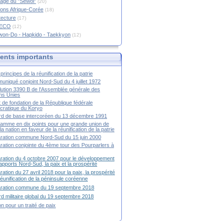
age du "Sewol"
(20)
ions Afrique-Corée
(18)
tecture
(17)
RECO
(12)
won-Do - Hapkido - Taekkyon
(12)
nts importants
principes de la réunification de la patrie
niqué conjoint Nord-Sud du 4 juillet 1972
ution 3390 B de l'Assemblée générale des
ns Unies
t de fondation de la République fédérale
ratique du Koryo
d de base intercoréen du 13 décembre 1991
amme en dix points pour une grande union de
la nation en faveur de la réunification de la patrie
ration commune Nord-Sud du 15 juin 2000
ration conjointe du 4ème tour des Pourparlers à
ration du 4 octobre 2007 pour le développement
apports Nord-Sud, la paix et la prospérité
ration du 27 avril 2018 pour la paix, la prospérité
 réunification de la péninsule coréenne
aration commune du 19 septembre 2018
d militaire global du 19 septembre 2018
ion pour un traité de paix