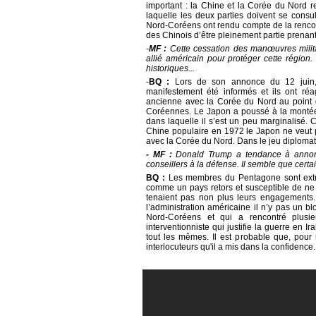
important : la Chine et la Corée du Nord re
laquelle les deux parties doivent se consu
Nord-Coréens ont rendu compte de la rencon
des Chinois d’être pleinement partie prenan
-
MF :
Cette cessation des manœuvres milit
allié américain pour protéger cette régio
historiques...
-
BQ :
Lors de son annonce du 12 juin,
manifestement été informés et ils ont réa
ancienne avec la Corée du Nord au point d
Coréennes. Le Japon a poussé à la montée 
dans laquelle il s’est un peu marginalisé. 
Chine populaire en 1972 le Japon ne veut
avec la Corée du Nord. Dans le jeu diplomat
- MF :
Donald Trump a tendance à annon
conseillers à la défense. Il semble que cert
BQ :
Les membres du Pentagone sont extrê
comme un pays retors et susceptible de ne 
tenaient pas non plus leurs engagements.
l’administration américaine il n’y pas un 
Nord-Coréens et qui a rencontré plusi
interventionniste qui justifie la guerre en Ir
tout les mêmes. Il est probable que, pour
interlocuteurs qu'il a mis dans la confidence.