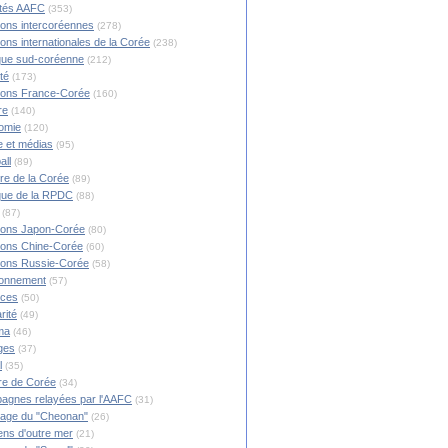
ités AAFC
(353)
ions intercoréennes
(278)
ions internationales de la Corée
(238)
ique sud-coréenne
(212)
té
(173)
ions France-Corée
(160)
re
(140)
omie
(120)
 et médias
(95)
all
(89)
ire de la Corée
(89)
ique de la RPDC
(88)
(87)
ions Japon-Corée
(80)
ions Chine-Corée
(60)
ions Russie-Corée
(58)
ronnement
(57)
nces
(50)
rité
(49)
ma
(46)
ges
(37)
l
(35)
re de Corée
(34)
agnes relayées par l'AAFC
(31)
rage du "Cheonan"
(26)
ns d'outre mer
(21)