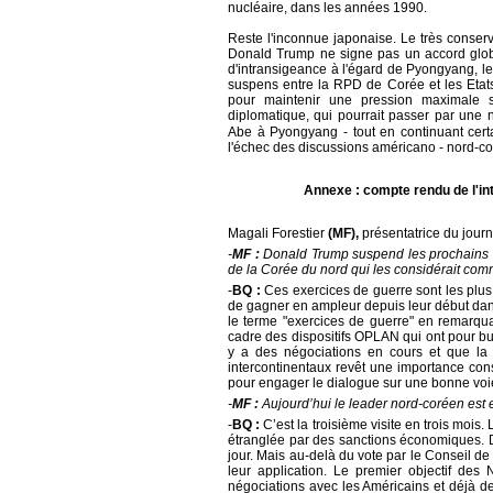
nucléaire, dans les années 1990.
Reste l'inconnue japonaise. Le très conser
Donald Trump ne signe pas un accord global 
d'intransigeance à l'égard de Pyongyang, le 
suspens entre la RPD de Corée et les Etats
pour maintenir une pression maximale s
diplomatique, qui pourrait passer par une n
Abe à Pyongyang - tout en continuant cer
l'échec des discussions américano - nord-c
Annexe : compte rendu de l'int
Magali Forestier
(MF),
présentatrice du journ
-
MF :
Donald Trump suspend les prochains e
de la Corée du nord qui les considérait co
-
BQ :
Ces exercices de guerre sont les plus
de gagner en ampleur depuis leur début dans
le terme "exercices de guerre" en remarquan
cadre des dispositifs OPLAN qui ont pour b
y a des négociations en cours et que la 
intercontinentaux revêt une importance cons
pour engager le dialogue sur une bonne voi
-
MF :
Aujourd’hui le leader nord-coréen est en
-
BQ :
C’est la troisième visite en trois moi
étranglée par des sanctions économiques. Do
jour. Mais au-delà du vote par le Conseil 
leur application. Le premier objectif des
négociations avec les Américains et déjà de