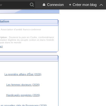
Connexion
+
Créer mon blog
tation
: Association d'amitié franco-coréenne
iption
: Soutenir la paix en Corée, conformément
piration légitime du peuple coréen et dans l’intérêt
 paix dans le monde
act
La première affaire d'État (2026)
Les femmes docteurs (2026)
Handicapés pongistes (2026)
Les nouvelles cités de Pyongyang (2026)