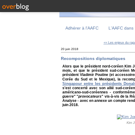
Adhérer à l'AAFC
L'AAFC dans 
<< Les enjeux du rapa
20 juin 2018
Recompositions diplomatiques
Alors que le président nord-coréen Kim J
mois, et que le président sud-coréen Mo
président Vladimir Poutine (et accessoir
Corée du Sud et le Mexique), la recomp
Singapour entre les présidents Dona
s'est concerté avec son allié sud-corée
américano-sud-coréennes - conformément
guerre
" "
provocateurs
" vis-à-vis de la 
Analyse - avec en annexe un compte rendu 
juin 2018.
Kim J