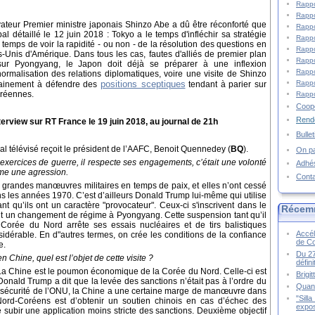
Rappo
Rappo
vateur Premier ministre japonais Shinzo Abe a dû être réconforté que
Rappo
détaillé le 12 juin 2018 : Tokyo a le temps d'infléchir sa stratégie
Rappo
temps de voir la rapidité - ou non - de la résolution des questions en
Rappo
-Unis d'Amérique. Dans tous les cas, fautes d'alliés de premier plan
Rappo
ur Pyongyang, le Japon doit déjà se préparer à une inflexion
Rappo
ormalisation des relations diplomatiques, voire une visite de Shinzo
Rappo
positions sceptiques
tainement à défendre des
tendant à parier sur
oréennes.
Rappo
Coopé
Rende
erview sur RT France le 19 juin 2018, au journal de 21h
Bulle
al télévisé reçoit le président de l’AAFC, Benoit Quennedey (
BQ
).
On pa
xercices de guerre, il respecte ses engagements, c’était une volonté
Adhé
mme une agression.
Cont
 grandes manœuvres militaires en temps de paix, et elles n’ont cessé
 les années 1970. C’est d’ailleurs Donald Trump lui-même qui utilise
t qu’ils ont un caractère "provocateur". Ceux-ci s'inscrivent dans le
Récem
ut un changement de régime à Pyongyang. Cette suspension tant qu’il
Corée du Nord arrête ses essais nucléaires et de tirs balistiques
Accél
idérable. En d"autres termes, on crée les conditions de la confiance
de C
e.
Du 27
 Chine, quel est l’objet de cette visite ?
défin
s. La Chine est le poumon économique de la Corée du Nord. Celle-ci est
Brigi
nald Trump a dit que la levée des sanctions n’était pas à l’ordre du
Quand
de sécurité de l’ONU, la Chine a une certaine marge de manœuvre dans
"Sill
 Nord-Coréens est d’obtenir un soutien chinois en cas d’échec des
expos
 subir une application moins stricte des sanctions. Deuxième objectif