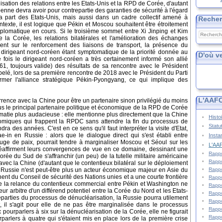
isation des relations entre les Etats-Unis et la RPD de Corée, d'autant
enne devra avoir pour contrepartie des garanties de sécurité à l'égard
part des Etats-Unis, mais aussi dans un cadre collectif amené à
Reche
ntexte, il est logique que Pékin et Moscou souhaitent être étroitement
plomatique en cours. Si le troisième sommet entre Xi Jinping et Kim
 la Corée, les relations bilatérales et l'amélioration des échanges
nt sur le renforcement des liaisons de transport, la présence du
 dirigeant nord-coréen étant symptomatique de la priorité donnée au
D'où v
ois le dirigeant nord-coréen a très certainement informé son allié
961, toujours valide) des résultats de sa rencontre avec le Président
pelé, lors de sa première rencontre de 2018 avec le Président du Parti
firmer l'alliance stratégique Pékin-Pyongyang, ce qui implique des
L'AAFC
rence avec la Chine pour être un partenaire sinon privilégié du moins
us le principal partenaire politique et économique de la RPD de Corée
omatie plus audacieuse : elle mentionne plus directement que la Chine
Histo
nomiques qui frappent la RPDC sans attendre la fin du processus de
Statu
dra des années. C'est en ce sens qu'il faut interpréter la visite d'Etat,
-in en Russie : alors que le dialogue direct qui s'est établi entre
Insta
ge de paix, pourrait tendre à marginaliser Moscou et Séoul sur les
L'AAF
 réaffirment leurs convergences de vue en ce domaine, dessinant une
Rappo
rée du Sud de s'affranchir (un peu) de la tutelle militaire américaine
Rappo
ec la Chine (d'autant que le contentieux bilatéral sur le déploiement
Rappo
 Russie n'est peut-être plus un acteur économique majeur en Asie du
nt du Conseil de sécurité des Nations unies et a une courte frontière
Rappo
 la relance du contentieux commercial entre Pékin et Washington ne
Rappo
ur arbitre d'un différend potentiel entre la Corée du Nord et les Etats-
Rappo
reparties du processus de dénucléarisation, la Russie pourra utilement
Rappo
, il s'agit pour elle de ne pas être marginalisée dans le processus
Rappo
ux pourparlers à six sur la dénucléarisation de la Corée, elle ne figurait
Rappo
rlers à quatre qui s'étaient mis en place lors de la première crise