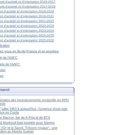
rts d'activité et d'orientation 2016-2017
rts d'activité et d'orientation 2017-2018
rt d'activité et d'orientation 2018-2019
rt d'activité et d'orientation 2019-2021
rt d'activité et d'orientation 2021-2022
rt d'activité et d'orientation 2022-2023
rt d'activité et d'orientation 2023-2024
rt d'activité et d'orientation 2024-2025
rt d'activité et d'orientation 2025-2026
ration
z-vous en Ile-de-France et en province
tin de l'AAFC
rle de l'AAFC
sion
act
ment
ération des investissements productifs en RPD
orée
 juillet 1953 à aujourd’hui : l’urgence d’une paix
itive en Corée
tte Macron, fan de K-Pop et de BTS
 Montreuil était jumelée avec Nampo
a : l'Or et le Sacré. Trésors royaux" : une
ition au Musée Guimet