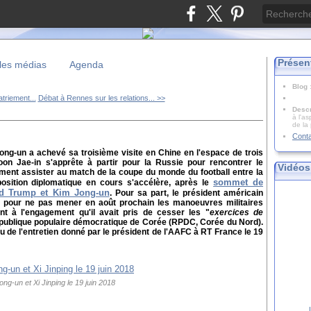
Présen
les médias
Agenda
Blog
triement...
Débat à Rennes sur les relations... >>
Descr
à l'as
de la
Cont
ong-un a achevé sa troisième visite en Chine en l'espace de trois
on Jae-in s'apprête à partir pour la Russie pour rencontrer le
Vidéos
ement assister au match de la coupe du monde du football entre la
sommet de
osition diplomatique en cours s'accélère, après le
ld Trump et Kim Jong-un
. Pour sa part, le président américain
n pour ne pas mener en août prochain les manoeuvres militaires
 à l'engagement qu'il avait pris de cesser les "
exercices de
République populaire démocratique de Corée (RPDC, Corée du Nord).
de l'entretien donné par le président de l'AAFC à RT France le 19
ong-un et Xi Jinping le 19 juin 2018