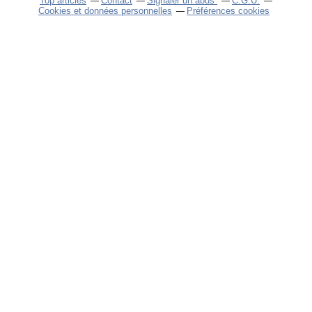
Top articles
Contact
Signaler un abus
C.G.U.
Cookies et données personnelles
Préférences cookies