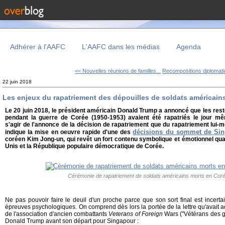
Adhérer à l'AAFC
L'AAFC dans les médias
Agenda
<< Nouvelles réunions de familles...
Recompositions diplomat
22 juin 2018
Les enjeux du rapatriement des dépouilles de soldats américain
Le 20 juin 2018, le président américain Donald Trump a annoncé que les res
pendant la guerre de Corée (1950-1953) avaient été rapatriés le jour mê
s'agir de l'annonce de la décision de rapatriement que du rapatriement lui-m
décisions du sommet de Si
indique la mise en oeuvre rapide d'une des
coréen Kim Jong-un, qui revêt
un fort contenu symbolique et émotionnel quan
Unis et la République populaire démocratique de Corée.
Cérémonie de rapatriement de soldats américains morts en Cor
Ne pas pouvoir faire le deuil d'un proche parce que son sort final est incerta
épreuves psychologiques. On comprend dès lors la portée de la lettre qu'avait
de l'association d'ancien combattants
Veterans of Foreign
Wars ("Vétérans des g
Donald Trump avant son départ pour Singapour :