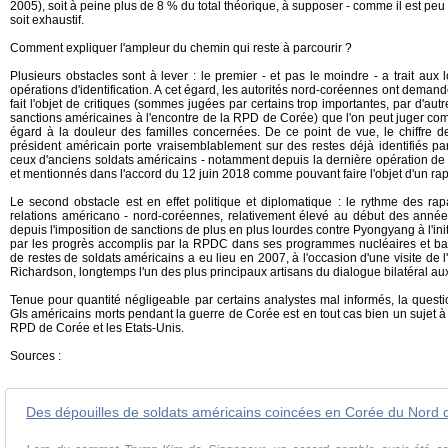
2005), soit à peine plus de 8 % du total théorique, à supposer - comme il est p
soit exhaustif.
Comment expliquer l'ampleur du chemin qui reste à parcourir ?
Plusieurs obstacles sont à lever : le premier - et pas le moindre - a trait aux
opérations d'identification. A cet égard, les autorités nord-coréennes ont dem
fait l'objet de critiques (sommes jugées par certains trop importantes, par d'
sanctions américaines à l'encontre de la RPD de Corée) que l'on peut juger 
égard à la douleur des familles concernées. De ce point de vue, le chiffre 
président américain porte vraisemblablement sur des restes déjà identifiés 
ceux d'anciens soldats américains - notamment depuis la dernière opération de 
et mentionnés dans l'accord du 12 juin 2018 comme pouvant faire l'objet d'un ra
Le second obstacle est en effet politique et diplomatique : le rythme des ra
relations américano - nord-coréennes, relativement élevé au début des année
depuis l'imposition de sanctions de plus en plus lourdes contre Pyongyang à l'init
par les progrès accomplis par la RPDC dans ses programmes nucléaires et bali
de restes de soldats américains a eu lieu en 2007, à l'occasion d'une visite de 
Richardson, longtemps l'un des plus principaux artisans du dialogue bilatéral au
Tenue pour quantité négligeable par certains analystes mal informés, la quest
GIs américains morts pendant la guerre de Corée est en tout cas bien un sujet à p
RPD de Corée et les Etats-Unis.
Sources :
Des dépouilles de soldats américains coincées en Corée du Nord 