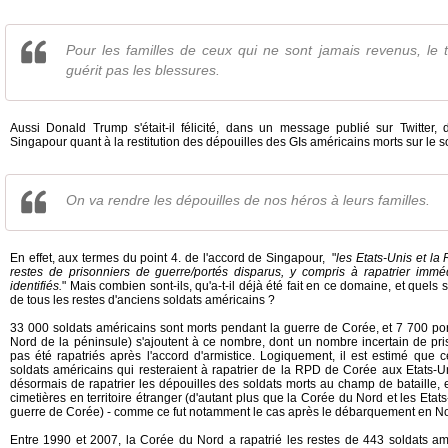
Pour les familles de ceux qui ne sont jamais revenus, le
guérit pas les blessures.
Aussi Donald Trump s'était-il félicité, dans un message publié sur Twitter, 
Singapour quant à la restitution des dépouilles des GIs américains morts sur le s
On va rendre les dépouilles de nos héros à leurs familles.
En effet, aux termes du point 4. de l'accord de Singapour, "
l
es Etats-Unis et la
restes de prisonniers de guerre/portés disparus, y compris à rapatrier imm
identifiés.
" Mais combien sont-ils, qu'a-t-il déjà été fait en ce domaine, et quels
de tous les restes d'anciens soldats américains ?
33 000 soldats américains sont morts pendant la guerre de Corée, et 7 700 por
Nord de la péninsule) s'ajoutent à ce nombre, dont un nombre incertain de pri
pas été rapatriés après l'accord d'armistice. Logiquement, il est estimé que 
soldats américains qui resteraient à rapatrier de la RPD de Corée aux Etats-Un
désormais de rapatrier les dépouilles des soldats morts au champ de bataille, 
cimetières en territoire étranger (d'autant plus que la Corée du Nord et les Eta
guerre de Corée) - comme ce fut notamment le cas après le débarquement en 
Entre 1990 et 2007, la Corée du Nord a rapatrié les restes de 443 soldats am