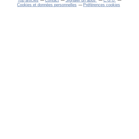
Top articles
Contact
Signaler un abus
C.G.U.
Cookies et données personnelles
Préférences cookies