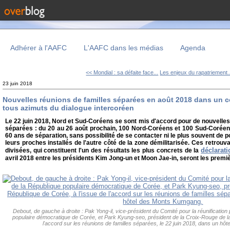
Adhérer à l'AAFC
L'AAFC dans les médias
Agenda
<< Mondial : sa défaite face...
Les enjeux du rapatriement..
23 juin 2018
Nouvelles réunions de familles séparées en août 2018 dans un c
tous azimuts du dialogue intercoréen
Le 22 juin 2018, Nord et Sud-Coréens se sont mis d'accord pour de nouvelle
séparées : du 20 au 26 août prochain, 100 Nord-Coréens et 100 Sud-Coréen
60 ans de séparation, sans possibilité de se contacter ni le plus souvent de po
leurs proches installés de l'autre côté de la zone démilitarisée. Ces retrouv
déclarat
divisées, qui constituent l'un des résultats les plus concrets de la
avril 2018 entre les présidents Kim Jong-un et Moon Jae-in, seront les prem
Debout, de gauche à droite : Pak Yong-il, vice-président du Comité pour la réunification
populaire démocratique de Corée, et Park Kyung-seo, président de la Croix-Rouge de la
l'accord sur les réunions de familles séparées, le 22 juin 2018, dans un h