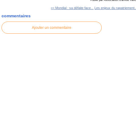
Publié par Association d'amitié fra
<< Mondial : sa défaite face...
Les enjeux du rapatriement..
commentaires
Ajouter un commentaire