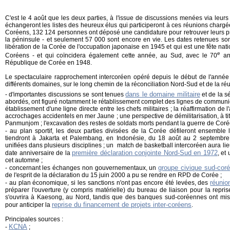
C'est le 4 août que les deux parties, à l'issue de discussions menées via leur
échangeront les listes des heureux élus qui participeront à ces réunions chargé
Coréens, 132 124 personnes ont déposé une candidature pour retrouver leurs pr
la péninsule - et seulement 57 000 sont encore en vie. Les dates retenues son
libération de la Corée de l'occupation japonaise en 1945 et qui est une fête n
e
Coréens - et qui coïncidera également cette année, au Sud, avec le 70
ann
République de Corée en 1948.
Le spectaculaire rapprochement intercoréen opéré depuis le début de l'année a
différents domaines, sur le long chemin de la réconciliation Nord-Sud et de la réun
dans le domaine militaire
- d'importantes discussions se sont tenues
et de la sé
abordés, ont figuré notamment le rétablissement complet des lignes de communica
établissement d'une ligne directe entre les chefs militaires ; la réaffirmation de
accrochages accidentels en mer Jaune ; une perspective de démilitarisation, à titr
Panmunjom ; l'excavation des restes de soldats morts pendant la guerre de Corée
- au plan sportif, les deux parties divisées de la Corée défileront ensemble
tiendront à Jakarta et Palembang, en Indonésie, du 18 août au 2 septembre
unifiées dans plusieurs disciplines ; un match de basketball intercoréen aura lie
première déclaration conjointe Nord-Sud en 1972
date anniversaire de la
, et
cet automne ;
groupe civique sud-cor
- concernant les échanges non gouvernementaux, un
de l'esprit de la déclaration du 15 juin 2000 a pu se rendre en RPD de Corée ;
réunio
- au plan économique, si les sanctions n'ont pas encore été levées, des
préparer l'ouverture (y compris matérielle) du bureau de liaison pour la repr
s'ouvrira à Kaesong, au Nord, tandis que des banques sud-coréennes ont mis
reprise du financement de projets inter-coréens
pour anticiper la
.
Principales sources :
KCNA
-
;