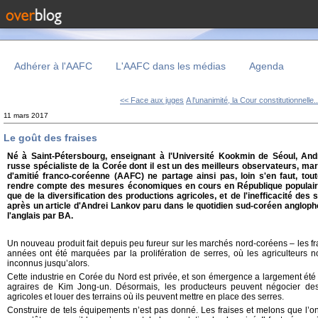
Adhérer à l'AAFC
L'AAFC dans les médias
Agenda
<< Face aux juges
A l'unanimité, la Cour constitutionnelle.
11 mars 2017
Le goût des fraises
Né à Saint-Pétersbourg, enseignant à l'Université Kookmin de Séoul, Andr
russe spécialiste de la Corée dont il est un des meilleurs observateurs, marq
d'amitié franco-coréenne (AAFC) ne partage ainsi pas, loin s'en faut, tout
rendre compte des mesures économiques en cours en République populair
que de la diversification des productions agricoles, et de l'inefficacité des 
après un article d'Andrei Lankov paru dans le quotidien sud-coréen anglop
l'anglais par BA.
Un nouveau produit fait depuis peu fureur sur les marchés nord-coréens – les fr
années ont été marquées par la prolifération de serres, où les agriculteurs n
inconnus jusqu’alors.
Cette industrie en Corée du Nord est privée, et son émergence a largement été
agraires de Kim Jong-un. Désormais, les producteurs peuvent négocier des
agricoles et louer des terrains où ils peuvent mettre en place des serres.
Construire de tels équipements n’est pas donné. Les fraises et melons que l’on