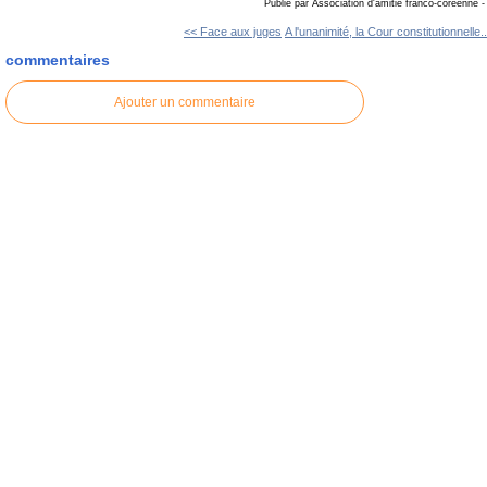
Publié par Association d'amitié franco-coréenne
-
<< Face aux juges
A l'unanimité, la Cour constitutionnelle.
commentaires
Ajouter un commentaire