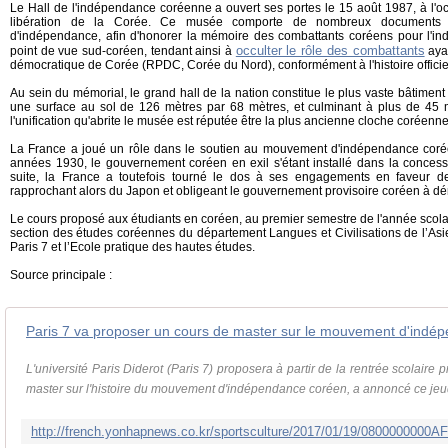
Le Hall de l'indépendance coréenne a ouvert ses portes le 15 août 1987, à l'o
libération de la Corée. Ce musée comporte de nombreux documents 
d'indépendance, afin d'honorer la mémoire des combattants coréens pour l'in
occulter le rôle des combattants
point de vue sud-coréen, tendant ainsi à
aya
démocratique de Corée (RPDC, Corée du Nord), conformément à l'histoire offici
Au sein du mémorial, le grand hall de la nation constitue le plus vaste bâtiment 
une surface au sol de 126 mètres par 68 mètres, et culminant à plus de 45 mè
l'unification qu'abrite le musée est réputée être la plus ancienne cloche coréenne
La France a joué un rôle dans le soutien au mouvement d'indépendance coré
années 1930, le gouvernement coréen en exil s'étant installé dans la concess
suite, la France a toutefois tourné le dos à ses engagements en faveur d
rapprochant alors du Japon et obligeant le gouvernement provisoire coréen à d
Le cours proposé aux étudiants en coréen, au premier semestre de l'année scol
section des études coréennes du département Langues et Civilisations de l’Asie
Paris 7 et l’Ecole pratique des hautes études.
Source principale :
Paris 7 va proposer un cours de master sur le mouvement d'indé
L'université Paris Diderot (Paris 7) proposera à partir de la rentrée scolair
master sur l'histoire du mouvement d'indépendance coréen, a annoncé ce jeud