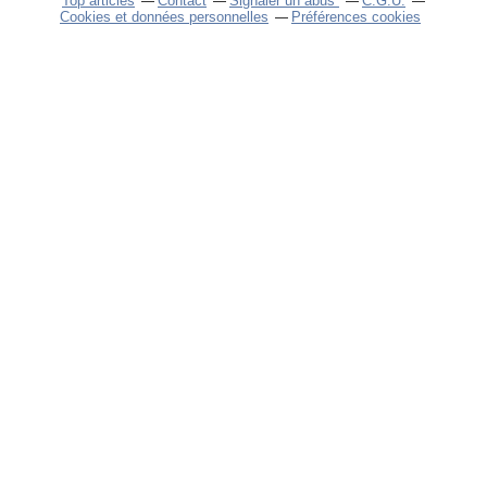
Top articles
Contact
Signaler un abus
C.G.U.
Cookies et données personnelles
Préférences cookies