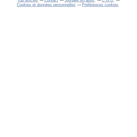
Top articles
Contact
Signaler un abus
C.G.U.
Cookies et données personnelles
Préférences cookies