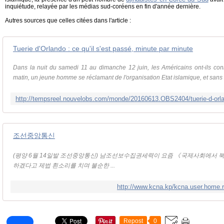
inquiétude, relayée par les médias sud-coréens en fin d'année dernière.
Autres sources que celles citées dans l'article :
Tuerie d'Orlando : ce qu'il s'est passé, minute par minute
Dans la nuit du samedi 11 au dimanche 12 juin, les Américains ont-ils co
matin, un jeune homme se réclamant de l'organisation Etat islamique, et sans
조선중앙통신
(평양 6월 14일발 조선중앙통신) 남조선보수집권세력이 요즘 《국제사회에서 
하겠다고 제법 흰소리를 치며 불순한 ...
http://www.kcna.kp/kcna.user.home.
Repost
0