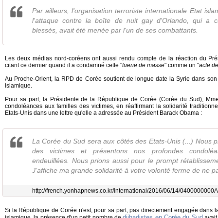
Par ailleurs, l'organisation terroriste internationale Etat is
l'attaque contre la boîte de nuit gay d'Orlando, qui a
blessés, avait été menée par l'un de ses combattants.
Les deux médias nord-coréens ont aussi rendu compte de la réaction du Pr
citant ce dernier quand il a condamné cette "
tuerie de masse
" comme un "
acte de
Au Proche-Orient, la RPD de Corée soutient de longue date la Syrie dans son c
islamique.
Pour sa part, la Présidente de la République de Corée (Corée du Sud), Mm
condoléances aux familles des victimes, en réaffirmant la solidarité tradition
Etats-Unis dans une lettre qu'elle a adressée au Président Barack Obama :
La Corée du Sud sera aux côtés des Etats-Unis (...) Nous 
des victimes et présentons nos profondes condoléa
endeuillées. Nous prions aussi pour le prompt rétablisseme
J’affiche ma grande solidarité à votre volonté ferme de ne p
http://french.yonhapnews.co.kr/international/2016/06/14/040000
Si la République de Corée n'est, pour sa part, pas directement engagée dans la 
djihadistes en Corée du Sud
islamique, la présence d'un petit nombre de
avait