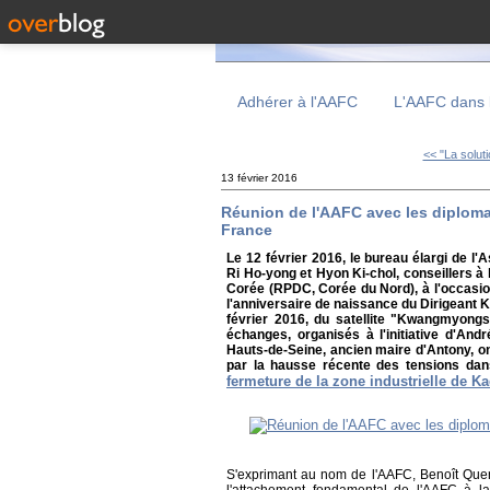
Adhérer à l'AAFC
L'AAFC dans 
<< "La solut
13 février 2016
Réunion de l'AAFC avec les diploma
France
Le 12 février 2016, le bureau élargi de l
Ri Ho-yong et Hyon Ki-chol, conseillers à
Corée (RPDC, Corée du Nord), à l'occasion
l'anniversaire de naissance du Dirigeant Ki
février 2016, du satellite "Kwangmyongso
échanges, organisés à l'initiative d'An
Hauts-de-Seine, ancien maire d'Antony, on
par la hausse récente des tensions dan
fermeture de la zone industrielle de K
S'exprimant au nom de l'AAFC, Benoît Quen