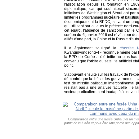
l'attachement fondamental de l'AAFC à la 
l'association depuis sa fondation en 1969
diplomatique, car qui souhaiterait sincè
initiatives de Washington et Séoul ont par ai
limiter les programmes nucléaire et balistiqu
économiquement la RPDC, suivant un progr
qui utilisent par ailleurs le prétexte nord-c
cet égard, l'absence de sanctions par le C
coréen du 6 janvier 2016 est révélateur des d
alliés d'une part, la Chine et la Russie d'autr
réussite t
Il a également souligné la
Kwangmyongsong-4 - reconnue même par les 
la RPD de Corée a été initié au plus haut 
convenu que l'orbite du satellite artificiel étai
point.
S'appuyant ensuite sur les travaux de l'expe
démontré que la thèse des gouvernements am
test de missile balistique intercontinenta
résistait pas à une analyse factuelle : le 
vecteur particulièrement inadapté à l'envoi d
Comparaison entre une fusée Unha 3 et un missil
partie de la fusée et peut-être une partie des app