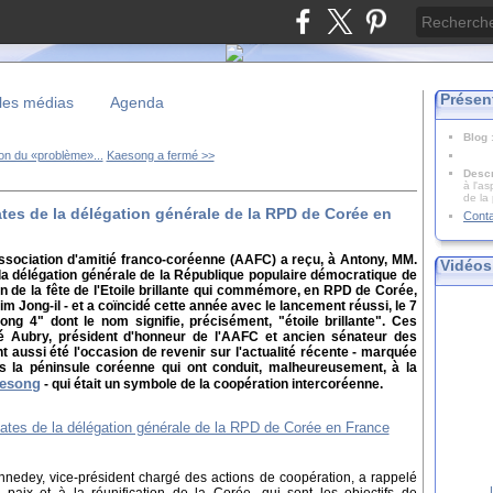
Présen
les médias
Agenda
Blog
ion du «problème»...
Kaesong a fermé >>
Descr
à l'as
de la
tes de la délégation générale de la RPD de Corée en
Cont
'Association d'amitié franco-coréenne (AAFC) a reçu, à Antony, MM.
Vidéos
 la délégation générale de la République populaire démocratique de
 de la fête de l'Etoile brillante qui commémore, en RPD de Corée,
m Jong-il - et a coïncidé cette année avec le lancement réussi, le 7
ng 4" dont le nom signifie, précisément, "étoile brillante". Ces
dré Aubry, président d'honneur de l'AAFC et ancien sénateur des
t aussi été l'occasion de revenir sur l'actualité récente - marquée
s la péninsule coréenne qui ont conduit, malheureusement, à la
aesong
- qui était un symbole de la coopération intercoréenne.
nedey, vice-président chargé des actions de coopération, a rappelé