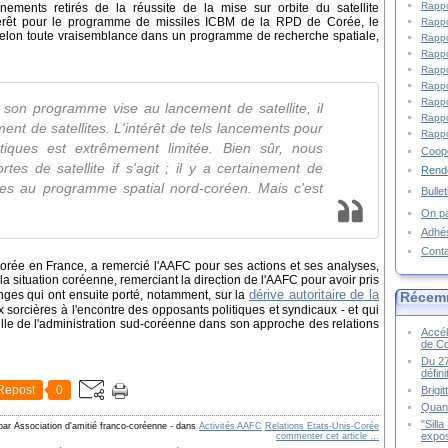
Rappo
ements retirés de la réussite de la mise sur orbite du satellite
rêt pour le programme de missiles ICBM de la RPD de Corée, le
Rappo
t selon toute vraisemblance dans un programme de recherche spatiale,
Rappo
Rappo
Rappo
Rappo
Rappo
 son programme vise au lancement de satellite, il
Rappo
nt de satellites. L'intérêt de tels lancements pour
Rappo
istiques est extrêmement limitée. Bien sûr, nous
Coopé
tes de satellite if s'agit ; il y a certainement de
Rende
ires au programme spatial nord-coréen. Mais c'est
Bulle
On pa
Adhé
Cont
orée en France, a remercié l'AAFC pour ses actions et ses analyses,
 situation coréenne, remerciant la direction de l'AAFC pour avoir pris
dérive autoritaire de la
hanges qui ont ensuite porté, notamment, sur la
Récem
orcières à l'encontre des opposants politiques et syndicaux - et qui
velle de l'administration sud-coréenne dans son approche des relations
Accél
de C
Du 27
défin
Repost
0
Brigi
Quand
"Sill
par Association d'amitié franco-coréenne
-
dans
Activités AAFC
Relations Etats-Unis-Corée
expos
commenter cet article
…