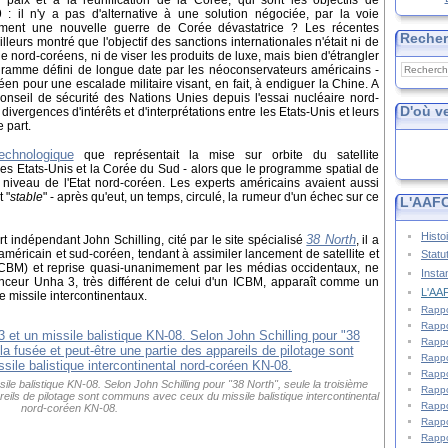
paix et à la réunification de la Corée, qui sont les objectifs de
 : il n'y a pas d'alternative à une solution négociée, par la voie
rement une nouvelle guerre de Corée dévastatrice ? Les récentes
Reche
lleurs montré que l'objectif des sanctions internationales n'était ni de
e nord-coréens, ni de viser les produits de luxe, mais bien d'étrangler
amme défini de longue date par les néoconservateurs américains -
oréen pour une escalade militaire visant, en fait, à endiguer la Chine. A
onseil de sécurité des Nations Unies depuis l'essai nucléaire nord-
D'où v
ivergences d'intérêts et d'interprétations entre les Etats-Unis et leurs
e part.
echnologique
que représentait la mise sur orbite du satellite
Etats-Unis et la Corée du Sud - alors que l
e programme spatial de
niveau de l'Etat nord-coréen.
Les experts américains avaient aussi
t "
stable
" - après qu'eut, un temps, circulé, la rumeur d'un échec sur ce
L'AAFC
Histo
38 North
rt indépendant John Schilling, cité par le site spécialisé
, il a
éricain et sud-coréen, tendant à assimiler lancement de satellite et
Statu
l (ICBM) et reprise quasi-unanimement par les médias occidentaux, ne
Insta
lanceur Unha 3, très différent de celui d'un ICBM, apparaît comme un
L'AAF
e missile intercontinentaux.
Rappo
Rappo
Rappo
Rappo
Rappo
e balistique KN-08. Selon John Schilling pour "38 North", seule la troisième
Rappo
areils de pilotage sont communs avec ceux du missile balistique intercontinental
Rappo
nord-coréen KN-08.
Rappo
Rappo