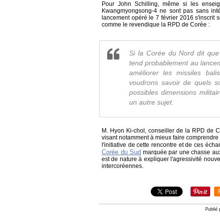
Pour John Schilling, même si les enseign
Kwangmyongsong-4 ne sont pas sans inté
lancement opéré le 7 février 2016 s'inscri
comme le revendique la RPD de Corée :
Si la Corée du Nord dit que
tend probablement au lanceme
améliorer les missiles bal
voudrons savoir de quels sor
possibles dimensions milita
un autre sujet.
M. Hyon Ki-chol, conseiller de la RPD de C
visant notamment à mieux faire comprendre la
l'initiative de cette rencontre et de ces éc
Corée du Sud
marquée par une chasse aux s
est de nature à expliquer l'agressivité nou
intercoréennes.
Publié 