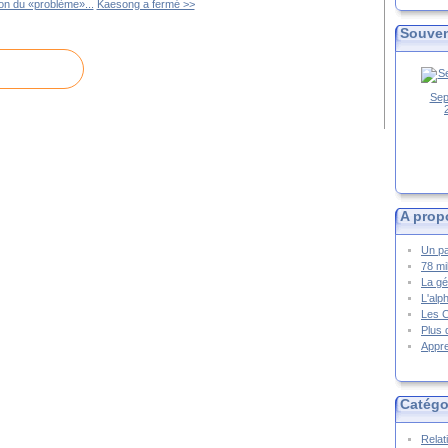
ion du «problème»...
Kaesong a fermé >>
Souven
Sep
A prop
Un pa
78 mi
La gé
L'alp
Les 
Plus 
Appre
Catégo
Relat