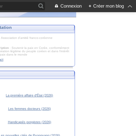
Connexion
+
Créer mon blog
tation
: Association d'amitié franco-coréenne
iption
: Soutenir la paix en Corée, conformément
piration légitime du peuple coréen et dans l’intérêt
 paix dans le monde
act
La première affaire d'État (2026)
Les femmes docteurs (2026)
Handicapés pongistes (2026)
Les nouvelles cités de Pyongyang (2026)