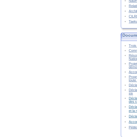
Naufr
Relat
Archi
CIL
Taek
Docume
Trois 
Commu
Résol
Natio
Proje
démoc
Accor
Progr
toute 
Décla
Décla
six
Décla
des r
Décla
et la
Décl
Accor
Pétit