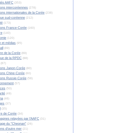
ités AAFC
(353)
ions intercoréennes
(278)
ions internationales de la Corée
(238)
ique sud-coréenne
(212)
té
(173)
ions France-Corée
(160)
re
(140)
omie
(120)
 et médias
(95)
all
(89)
ire de la Corée
(89)
ique de la RPDC
(88)
(87)
ions Japon-Corée
(80)
ions Chine-Corée
(60)
ions Russie-Corée
(58)
ronnement
(57)
nces
(50)
rité
(49)
ma
(46)
ges
(37)
l
(35)
re de Corée
(34)
agnes relayées par l'AAFC
(31)
rage du "Cheonan"
(26)
ns d'outre mer
(21)