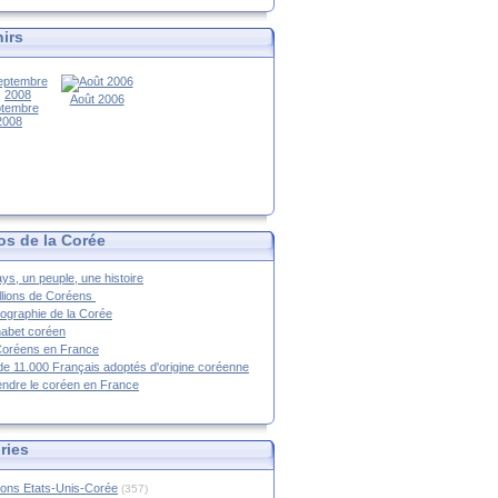
irs
Août 2006
tembre
2008
os de la Corée
ys, un peuple, une histoire
llions de Coréens
ographie de la Corée
habet coréen
Coréens en France
de 11.000 Français adoptés d'origine coréenne
ndre le coréen en France
ries
ions Etats-Unis-Corée
(357)