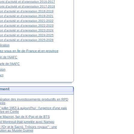
rts d'activité et d'orientation 2016-2017
rts d'activité et d'orientation 2017-2018
rt d'activité et d'orientation 2018-2019
rt d'activité et d'orientation 2019-2021
rt d'activité et d'orientation 2021-2022
rt d'activité et d'orientation 2022-2023
rt d'activité et d'orientation 2023-2024
rt d'activité et d'orientation 2024-2025
rt d'activité et d'orientation 2025-2026
ration
z-vous en Ile-de-France et en province
tin de l'AAFC
rle de l'AAFC
sion
act
ment
ération des investissements productifs en RPD
orée
 juillet 1953 à aujourd’hui : l’urgence d’une paix
itive en Corée
tte Macron, fan de K-Pop et de BTS
 Montreuil était jumelée avec Nampo
a : l'Or et le Sacré. Trésors royaux" : une
ition au Musée Guimet