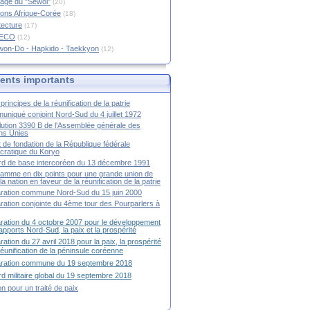
age du "Sewol"
(20)
ions Afrique-Corée
(18)
tecture
(17)
RECO
(12)
won-Do - Hapkido - Taekkyon
(12)
nts importants
principes de la réunification de la patrie
niqué conjoint Nord-Sud du 4 juillet 1972
ution 3390 B de l'Assemblée générale des
ns Unies
t de fondation de la République fédérale
ratique du Koryo
d de base intercoréen du 13 décembre 1991
amme en dix points pour une grande union de
la nation en faveur de la réunification de la patrie
ration commune Nord-Sud du 15 juin 2000
ration conjointe du 4ème tour des Pourparlers à
ration du 4 octobre 2007 pour le développement
apports Nord-Sud, la paix et la prospérité
ration du 27 avril 2018 pour la paix, la prospérité
 réunification de la péninsule coréenne
aration commune du 19 septembre 2018
d militaire global du 19 septembre 2018
ion pour un traité de paix