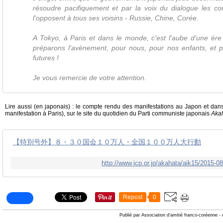
résoudre pacifiquement et par la voix du dialogue les confl
l'opposent à tous ses voisins - Russie, Chine, Corée.
A Tokyo, à Paris et dans le monde, c'est l'aube d'une ère
préparons l'avènement, pour nous, pour nos enfants, et p
futures !
Je vous remercie de votre attention.
Lire aussi (en japonais) : le compte rendu des manifestations au Japon et dan
manifestation à Paris), sur le site du quotidien du Parti communiste japonais
Aka
【特別号外】８・３０国会１０万人・全国１００万人大行動
http://www.jcp.or.jp/akahata/aik15/2015-
Repost
0
Publié par Association d'amitié franco-coréenne
-