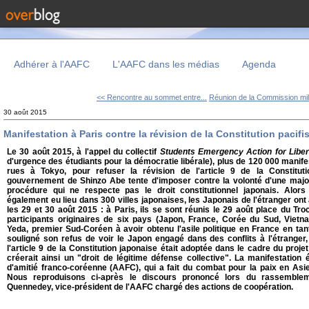
Adhérer à l'AAFC
L'AAFC dans les médias
Agenda
<< Rencontre au sommet entre...
Réunion de la Commission milit
30 août 2015
Manifestation à Paris contre la révision de la Constitution pacifi
Le 30 août 2015, à l'appel du collectif
Students Emergency Action for Lib
d'urgence des étudiants pour la démocratie libérale), plus de 120 000 mani
rues à Tokyo, pour refuser la révision de l'article 9 de la Constituti
gouvernement de Shinzo Abe tente d'imposer contre la volonté d'une major
procédure qui ne respecte pas le droit constitutionnel japonais. Alo
également eu lieu dans 300 villes japonaises, les Japonais de l'étranger on
les 29 et 30 août 2015 : à Paris, ils se sont réunis le 29 août place du Tr
participants originaires de six pays (Japon, France, Corée du Sud, Vietn
Yeda, premier Sud-Coréen à avoir obtenu l'asile politique en France en tan
souligné son refus de voir le Japon engagé dans des conflits à l'étranger, 
l'article 9 de la Constitution japonaise était adoptée dans le cadre du projet
créerait ainsi un "droit de légitime défense collective". La manifestation 
d'amitié franco-coréenne (AAFC), qui a fait du combat pour la paix en Asie 
Nous reproduisons ci-après le discours prononcé lors du rassemble
Quennedey, vice-président de l'AAFC chargé des actions de coopération.