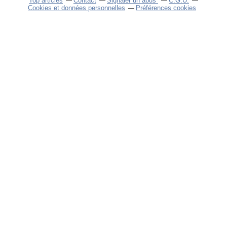
Top articles
Contact
Signaler un abus
C.G.U.
Cookies et données personnelles
Préférences cookies