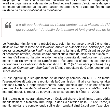
du peuple tout entier "
pour défendre la révolution
" et la patrie. Il a rappelé 
avait été organisée à la demande du Nord, et avait permis d'éloigner le danger de 
communiqué commun ait pu faire passer les rapports Nord-Sud, qui étaient dans
un stade de "
réconciliation
" et de "
confiance
".
Il a dit que le résultat du récent contact est la victoire de l
qui se soucient du destin de la nation et font grand cas de la
Le Maréchal Kim Jong-un a précisé que, selon lui, cet accord avait été rendu p
militaire axé sur la force de dissuasion nucléaire autodéfensive développée par n
des rangs invincibles du Parti
" - confortant ainsi la ligne du PTC visant au dév
et des forces armées, lesquelles s'appuient sur la force de dissuasion nucléaire
termine d'ailleurs sur la priorité à donner à la poursuite du renforcement du pote
mention de l'intervention de l'armée pour résoudre les dégâts causés par le
cérémonies de célébration de la fondation du PTC (le 10 octobre prochain). Il a 
qualité de Commandant Suprême
" de l'Armée populaire de Corée, soulignant 
sur ce dossier.
S'il est logique que les questions de défense (y compris, en RPDC, en matière
l'essentiel des débats d'une réunion de la Commission militaire centrale, les att
relations Nord-Sud apparaissent fortes, sans toutefois que ne soient détail
prendre. Le terme de "
confiance
" pour évoquer les rapports Nord-Sud est f
manqué depuis le retour au pouvoir des conservateurs à Séoul, en 2008.
Enfin, alors qu'un courant d'analyse en Occident cherche à minimiser, sans vérita
manifestement le Maréchal Kim Jong-un dans la direction de la RPD de Corée, il es
mentionné dans le compte rendu soit le sien, tendant ainsi à souligner l'exercice