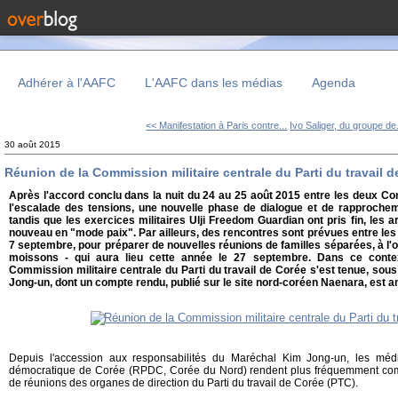
Adhérer à l'AAFC
L'AAFC dans les médias
Agenda
<< Manifestation à Paris contre...
Ivo Saliger, du groupe de.
30 août 2015
Réunion de la Commission militaire centrale du Parti du travail 
Après l'accord conclu dans la nuit du 24 au 25 août 2015 entre les deux Cor
l'escalade des tensions, une nouvelle phase de dialogue et de rapprochem
tandis que les exercices militaires Ulji Freedom Guardian ont pris fin, les
nouveau en "mode paix". Par ailleurs, des rencontres sont prévues entre le
7 septembre, pour préparer de nouvelles réunions de familles séparées, à l'
moissons - qui aura lieu cette année le 27 septembre. Dans ce contex
Commission militaire centrale du Parti du travail de Corée s'est tenue, so
Jong-un, dont un compte rendu, publié sur le site nord-coréen Naenara, est a
Depuis l'accession aux responsabilités du Maréchal Kim Jong-un, les méd
démocratique de Corée (RPDC, Corée du Nord) rendent plus fréquemment comp
de réunions des organes de direction du Parti du travail de Corée (PTC).