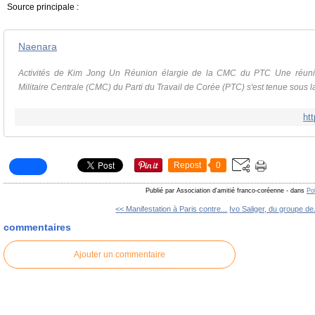
Source principale :
Naenara
Activités de Kim Jong Un Réunion élargie de la CMC du PTC Une réuni
Militaire Centrale (CMC) du Parti du Travail de Corée (PTC) s'est tenue sous la
ht
Repost
0
Publié par Association d'amitié franco-coréenne
-
dans
Po
<< Manifestation à Paris contre...
Ivo Saliger, du groupe de.
commentaires
Ajouter un commentaire