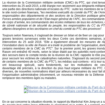
La réunion de la Commission militaire centrale (CMC) du PTC, qui s'est tenue
intercoréen du 25 août 2015, a été élargie non seulement aux dirigeants militai
une partie des directions nationale et locales du PTC : outre les membres de la 
le site nord-coréen Naenara, "
les membres exécutifs du comité du PTC de l’Arm
responsables des départements et des sections de la Direction politique gén
Forces armées populaires et de l’Etat-major général de l’APC, les commandants
de corps d’armée, les commandants des écoles militaires de tous les échelons,
de sûreté nationale et de sécurité du peuple, les responsables du CC du PT
affaires étrangères et les secrétaires en chef du comité du PTC des provinces
".
Toujours selon Naenara, il s'agissait de dresser un bilan et de fixer un cap pour
graves tensions survenues entre les deux Corée ces dernières semaines, ju
intercoréen du 25 août 2016. "
Elle a également discuté les mesures de ré
l’inondation dans la ville de Rason et a traité le problème de l’organisation, dont
certains membres de la CMC du PTC
". Sur le premier point, les graves inond
Rason ont entraîné 40 morts, selon le bilan établi par les autorités nord-coré
des secours dans le compte rendu de la réunion de la CMC rappelle le rôle jou
pour secourir les victimes de catastrophes naturelles. S'agissant du second poin
de certains membres de la CMC du PTC
"), les médias sud-coréens - et à leur s
ont beaucoup spéculé, sans fondements, sur les motivations de ce
davantage été précisés, à la direction du plus haut organe militaire du PTC. 
diverses, de nouvelles nominations étant par ailleurs nécessaires du seul fai
l'organisation administrative (récemment, un nouveau ministre de la Défens
remplacer des membres âgés ou malades.
En ce qui concerne la situation récente, le rapport du Maréchal Kim Jong-un a sal