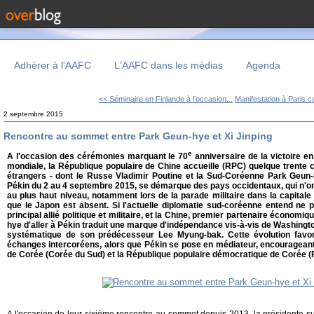
Adhérer à l'AAFC
L'AAFC dans les médias
Agenda
<< Séminaire en Finlande à l'occasion...
Manifestation à Paris co
2 septembre 2015
Rencontre au sommet entre Park Geun-hye et Xi Jinping
e
A l'occasion des cérémonies marquant le 70
anniversaire de la victoire e
mondiale, la République populaire de Chine accueille (RPC) quelque trente 
étrangers - dont le Russe Vladimir Poutine et la Sud-Coréenne Park Geun-
Pékin du 2 au 4 septembre 2015, se démarque des pays occidentaux, qui n'on
au plus haut niveau, notamment lors de la parade militaire dans la capitale
que le Japon est absent. Si l'actuelle diplomatie sud-coréenne entend ne p
principal allié politique et militaire, et la Chine, premier partenaire écono
hye d'aller à Pékin traduit une marque d'indépendance vis-à-vis de Washingto
systématique de son prédécesseur Lee Myung-bak. Cette évolution favo
échanges intercoréens, alors que Pékin se pose en médiateur, encourageant 
de Corée (Corée du Sud) et la République populaire démocratique de Corée 