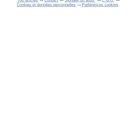
Top articles
Contact
Signaler un abus
C.G.U.
Cookies et données personnelles
Préférences cookies