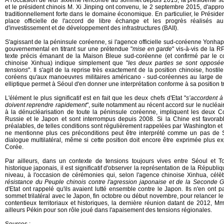
A l'occasion de leur sixième rencontre au sommet depuis 2013, la président
et le président chinois M. Xi Jinping ont convenu, le 2 septembre 2015, d'approf
traditionnellement forte dans le domaine économique. En particulier, le Préside
place officielle de l'accord de libre échange et les progrès réalisés 
d'investissement et de développement des infrastructures (BAII).
S'agissant de la péninsule coréenne, si l'agence officielle sud-coréenne Yonhap
gouvernemental en titrant sur une prétendue "
mise en garde
" vis-à-vis de la 
texte précis émanant de la Maison Bleue sud-coréenne (et confirmé par le c
chinoise Xinhua) indique simplement que "
les deux parties se sont opposées
tensions
". Il s'agit de la reprise très exactement de la position chinoise, hosti
coréens qu'aux manoeuvres militaires américano - sud-coréennes au large de l
elliptique permet à Séoul d'en donner une interprétation conforme à sa position tr
L'élément le plus significatif est en fait que les deux chefs d'Etat "
s’accordent à
doivent reprendre rapidement
", suite notamment au récent accord sur le nucléair
à la dénucléarisation de toute la péninsule coréenne, impliquent les deux Cor
Russie et le Japon et sont interrompus depuis 2008. Si la Chine est favorabl
préalables, de telles conditions sont régulièrement rappelées par Washington et
ne mentionne plus ces préconditions peut être interprété comme un pas de S
dialogue multilatéral, même si cette position doit encore être exprimée plus e
Corée.
Par ailleurs, dans un contexte de tensions toujours vives entre Séoul et 
historique japonais, il est significatif d'observer la représentation de la Répub
niveau, à l'occasion de cérémonies qui, selon l'agence chinoise Xinhua, célèb
résistance du Peuple chinois contre l'agression japonaise et de la Seconde 
d'Etat ont rappelé qu'ils avaient lutté ensemble contre le Japon. Ils n'en ont
sommet trilatéral avec le Japon, fin octobre ou début novembre, pour relancer le 
contentieux territoriaux et historiques, la dernière réunion datant de 2012, 
ailleurs Pékin pour son rôle joué dans l'apaisement des tensions régionales.