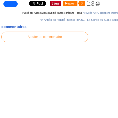
Repost
0
Publié par Association d'amitié franco-coréenne
-
dans
Activités AAFC
Relations intern
<< Année de l'amitié Russie-RPDC...
La Corée du Sud a aboli 
commentaires
Ajouter un commentaire