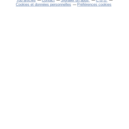
Top articles
Contact
Signaler un abus
C.G.U.
Cookies et données personnelles
Préférences cookies