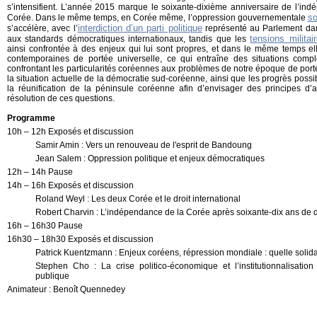
s’intensifient. L’année 2015 marque le soixante-dixième anniversaire de l’ind
so
Corée. Dans le même temps, en Corée même, l’oppression gouvernementale
interdiction d’un parti politique
s’accélère, avec l’
représenté au Parlement da
tensions militai
aux standards démocratiques internationaux, tandis que les
ainsi confrontée à des enjeux qui lui sont propres, et dans le même temps el
contemporaines de portée universelle, ce qui entraîne des situations comple
confrontant les particularités coréennes aux problèmes de notre époque de por
la situation actuelle de la démocratie sud-coréenne, ainsi que les progrès possib
la réunification de la péninsule coréenne afin d’envisager des principes d’ac
résolution de ces questions.
Programme
10h – 12h Exposés et discussion
Samir Amin : Vers un renouveau de l'esprit de Bandoung
Jean Salem : Oppression politique et enjeux démocratiques
12h – 14h Pause
14h – 16h Exposés et discussion
Roland Weyl : Les deux Corée et le droit international
Robert Charvin : L’indépendance de la Corée après soixante-dix ans de d
16h – 16h30 Pause
16h30 – 18h30 Exposés et discussion
Patrick Kuentzmann : Enjeux coréens, répression mondiale : quelle solidar
Stephen Cho
: La crise politico-économique et l’institutionnalisatio
publique
Animateur : Benoît Quennedey