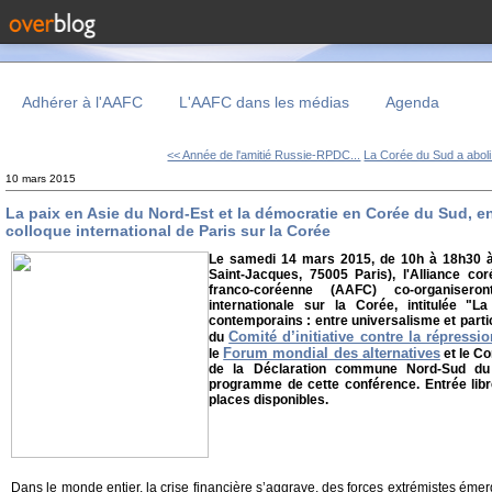
Adhérer à l'AAFC
L'AAFC dans les médias
Agenda
<< Année de l'amitié Russie-RPDC...
La Corée du Sud a aboli 
10 mars 2015
La paix en Asie du Nord-Est et la démocratie en Corée du Sud, e
colloque international de Paris sur la Corée
Le samedi 14 mars 2015, de 10h à 18h30 à
Saint-Jacques, 75005 Paris), l'Alliance cor
franco-coréenne (AAFC) co-organisero
internationale sur la Corée, intitulée 
contemporains : entre universalisme et partic
Comité d’initiative contre la répress
du
Forum mondial des alternatives
le
et le Co
de la Déclaration commune Nord-Sud du 
programme de cette conférence. Entrée libre
places disponibles.
Dans le monde entier, la crise financière s’aggrave, des forces extrémistes émerg