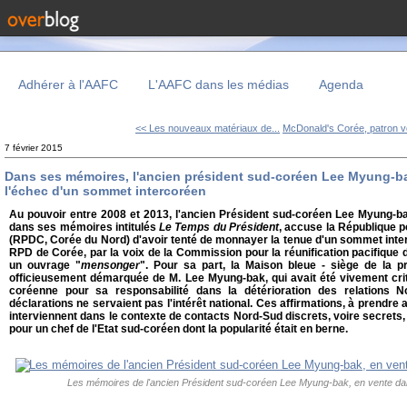
Adhérer à l'AAFC
L'AAFC dans les médias
Agenda
<< Les nouveaux matériaux de...
McDonald's Corée, patron 
7 février 2015
Dans ses mémoires, l'ancien président sud-coréen Lee Myung-ba
l'échec d'un sommet intercoréen
Au pouvoir entre 2008 et 2013, l'ancien Président sud-coréen Lee Myung-bak
dans ses mémoires intitulés
Le Temps du Président
, accuse la République 
(RPDC, Corée du Nord) d'avoir tenté de monnayer la tenue d'un sommet int
RPD de Corée, par la voix de la Commission pour la réunification pacifique 
un ouvrage "
mensonger
". Pour sa part, la Maison bleue - siège de la p
officieusement démarquée de M. Lee Myung-bak, qui avait été vivement criti
coréenne pour sa responsabilité dans la détérioration des relations 
déclarations ne servaient pas l'intérêt national. Ces affirmations, à prendre
interviennent dans le contexte de contacts Nord-Sud discrets, voire secrets, 
pour un chef de l'Etat sud-coréen dont la popularité était en berne.
Les mémoires de l'ancien Président sud-coréen Lee Myung-bak, en vente dans