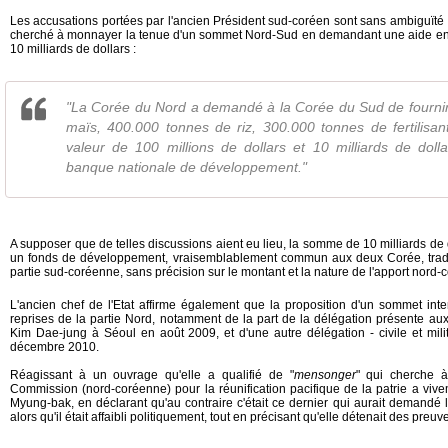
Les accusations portées par l'ancien Président sud-coréen sont sans ambiguïté :
cherché à monnayer la tenue d'un sommet Nord-Sud en demandant une aide en n
10 milliards de dollars :
"La Corée du Nord a demandé à la Corée du Sud de fourni
maïs, 400.000 tonnes de riz, 300.000 tonnes de fertilisan
valeur de 100 millions de dollars et 10 milliards de doll
banque nationale de développement."
A supposer que de telles discussions aient eu lieu, la somme de 10 milliards de 
un fonds de développement, vraisemblablement commun aux deux Corée, tradui
partie sud-coréenne, sans précision sur le montant et la nature de l'apport nord
L'ancien chef de l'Etat affirme également que la proposition d'un sommet inte
reprises de la partie Nord, notamment de la part de la délégation présente aux 
Kim Dae-jung à Séoul en août 2009, et d'une autre délégation - civile et milita
décembre 2010.
Réagissant à un ouvrage qu'elle a qualifié de "
mensonger
" qui cherche à
Commission (nord-coréenne) pour la réunification pacifique de la patrie a viv
Myung-bak, en déclarant qu'au contraire c'était ce dernier qui aurait demandé
alors qu'il était affaibli politiquement, tout en précisant qu'elle détenait des preuv