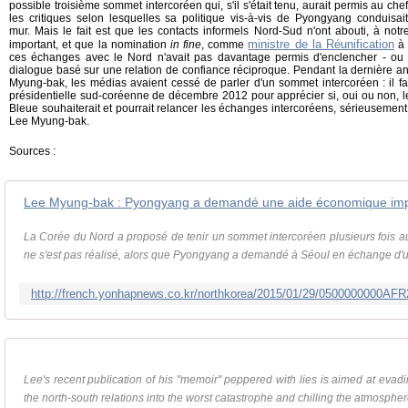
possible troisième sommet intercoréen qui, s'il s'était tenu, aurait permis au ch
les critiques selon lesquelles sa politique vis-à-vis de Pyongyang conduisai
mur. Mais le fait est que les contacts informels Nord-Sud n'ont abouti, à not
ministre de la Réunification
important, et que la nomination
in fine
, comme
à 
ces échanges avec le Nord n'avait pas davantage permis d'enclencher - ou
dialogue basé sur une relation de confiance réciproque. Pendant la dernière 
Myung-bak, les médias avaient cessé de parler d'un sommet intercoréen : il fall
présidentielle sud-coréenne de décembre 2012 pour apprécier si, oui ou non, l
Bleue souhaiterait et pourrait relancer les échanges intercoréens, sérieusemen
Lee Myung-bak.
Sources :
La Corée du Nord a proposé de tenir un sommet intercoréen plusieurs fois a
ne s'est pas réalisé, alors que Pyongyang a demandé à Séoul en échange d'u
http://french.yonhapnews.co.kr/northkorea/2015/01/29/0500000000
Lee's recent publication of his "memoir" peppered with lies is aimed at evadin
the north-south relations into the worst catastrophe and chilling the atmosphere 