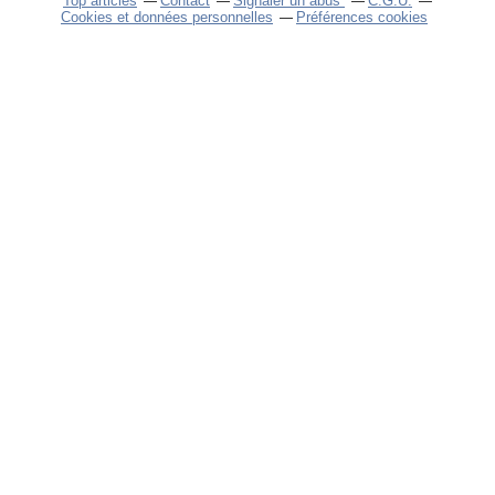
Top articles
Contact
Signaler un abus
C.G.U.
Cookies et données personnelles
Préférences cookies