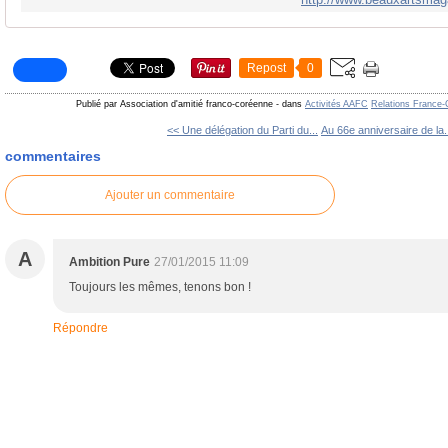
Repost
0
Publié par Association d'amitié franco-coréenne
-
dans
Activités AAFC
Relations France-
<< Une délégation du Parti du...
Au 66e anniversaire de la.
commentaires
Ajouter un commentaire
A
Ambition Pure
27/01/2015 11:09
Toujours les mêmes, tenons bon !
Répondre