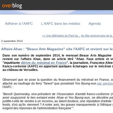
Adhérer à l'AAFC
L'AAFC dans les médias
Agenda
<< Une délégation du Parti du...
Au 66e anniversaire de la.
2 septembre 2014
Affaire Ahae : "Beaux Arts Magazine" cite l'AAFC et revient sur 
Dans son numéro de septembre 2014, le mensuel
Beaux Arts Magazine
revient sur l'affaire Ahae, dans un article titré "Ahae. Faux artiste et
dérive du mécénat en France
"
inquiétante
", la journaliste, Françoise-Aline
franco-coréenne (AAFC) en apportant quelques éclairages sur le mécénat
au château de Versailles.
Observant que se pose la question du financement du mécénat en France, 
par person
attaché au naufrage du ferry "Sewol" que possédait Yoo Byung-eun
l'AAFC :
"
Benoît Quennedey, vice-président de l'Association d'amitié franco-coréenne (
avoir soupçonné le lien existant entre Ahae et Yoo Byung-eun, ne décolère p
justifie-t-elle de vendre à un inconnu, au talent douteux, une réputation d'artiste ?
fonds, d'où qu'ils viennent ? A notre avis, les graves manquements à l'éthiqu
exigent des réponses de l'administration française' ".