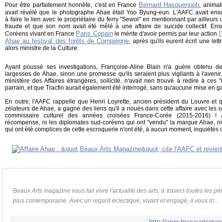
Bernard Hasquenoph
Pour être parfaitement honnête, c'est en France
, animat
avait révélé que le photographe Ahae était Yoo Byung-eun. L'AAFC avait ens
à faire le lien avec le propriétaire du ferry "Sewol" en mentionnant par ailleu
fraude et que son nom avait été mêlé à une affaire de suicide collectif. Ensui
Paris Copain
l
Coréens vivant en France
le mérite d'avoir permis par leur action
Ahae au festival des forêts de Compiègne
, après qu'ils eurent écrit une lett
alors ministre de la Culture.
Ayant poussé ses investigations, Françoise-Aline Blain n'a guère obtenu d
largesses de Ahae, sinon une promesse qu'ils seraient plus vigilants à l'avenir
ministère des Affaires étrangères, sollicité, n'avait rien trouvé à redire à ces
parrain, et que Tracfin aurait également été interrogé, sans qu'aucune mise en g
En outre, l'AAFC rappelle que Henri Loyrette, ancien président du Louvre et q
zélateurs de Ahae, a gagné des liens qu'il a noués dans cette affaire avec les o
commissaire culturel des années croisées France-Corée (2015-2016) ! 
récompense, ni les diplomates sud-coréens qui ont "vendu" la marque Ahae, ni 
qui ont été complices de cette escroquerie n'ont été, à aucun moment, inquiétés
Beaux Arts magazine vous fait vivre l'actualité des arts, à travers toutes les pé
plus contemporaine. Avec un regard éclectique, vivant et engagé, il vous in...
http://www.beauxartsma