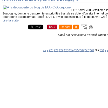
Le 27 avril 2008 était créé 
Bougogne, dont une des premières priorités était de se doter d'un site Internet p
Bourgogne est désormais lancé : l'AAFC invite toutes et tous à le découvrir. Créé l
Lire la suite
Repost
0
Publié par Association d'amitié franco
200
210
<<
<
220
221
222
223
224
225
226
227
228
230
>
229