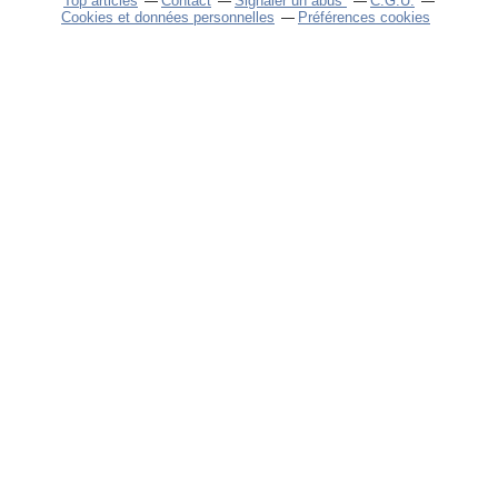
Top articles
Contact
Signaler un abus
C.G.U.
Cookies et données personnelles
Préférences cookies