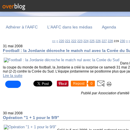
Adhérer à l'AAFC
L'AAFC dans les médias
Agenda
200
210
<<
<
220
221
222
223
224
225
226
227
228
230
>
229
31 mai 2008
Football : la Jordanie décroche le match nul avec la Corée du S
Dans l
la coupe du monde de football, la Jordanie a créé la surprise ce samedi 31 mai
nul (2-2) contre la Corée du Sud. L'équipe jordanienne se positionne plus que jam
Lire la suite
Repost
0
Publié par Association d'amiti
30 mai 2008
Opération "1 + 1 pour le 9/9"