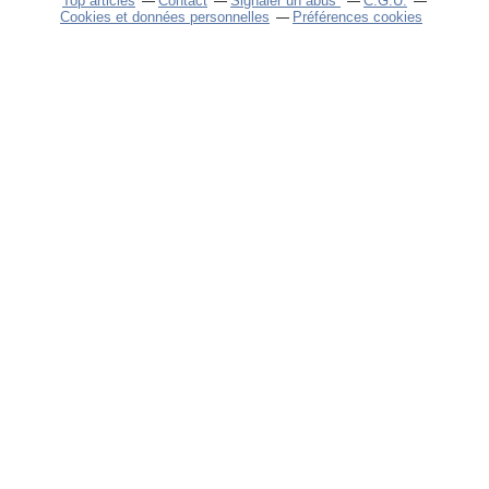
Top articles
Contact
Signaler un abus
C.G.U.
Cookies et données personnelles
Préférences cookies