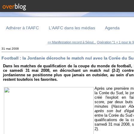
Adhérer à l'AAFC
L'AAFC dans les médias
Agenda
<< Manifestation record à Séoul...
Opération "1 + 1 pour le 9
31 mai 2008
Football : la Jordanie décroche le match nul avec la Corée du S
Dans les matches de qualification de la coupe du monde de football, l
ce samedi 31 mai 2008, en décrochant un match nul (2-2) contr
jordanienne se positionne plus que jamais en outsider, au sein d'u
restent toutefois les favorites.
Après une première m
la Corée du Sud, le j
créé l'exploit en fa
score, par deux buts
minutes (
Hassan Abd
après son but d'égali
entre la Corée du Sud 
qualifications de la 
samedi 31 mai 2008, s'
2).