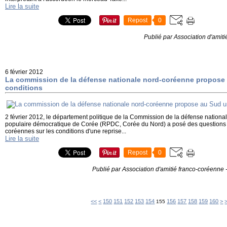
Lire la suite
Repost
0
Publié par Association d'amit
6 février 2012
La commission de la défense nationale nord-coréenne propose
conditions
2 février 2012, le département politique de la Commission de la défense nation
populaire démocratique de Corée (RPDC, Corée du Nord) a posé des questions o
coréennes sur les conditions d'une reprise...
Lire la suite
Repost
0
Publié par Association d'amitié franco-coréenne
100
110
120
130
140
17
18
19
20
<<
<
150
151
152
153
154
156
157
158
159
160
>
155