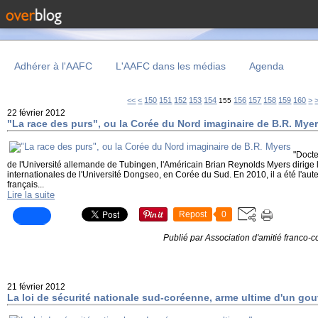
Adhérer à l'AAFC
L'AAFC dans les médias
Agenda
100
110
120
130
140
17
18
19
20
<<
<
150
151
152
153
154
156
157
158
159
160
>
155
22 février 2012
"La race des purs", ou la Corée du Nord imaginaire de B.R. Mye
"Docte
de l'Université allemande de Tubingen, l'Américain Brian Reynolds Myers dirige
internationales de l'Université Dongseo, en Corée du Sud. En 2010, il a été l'aute
français...
Lire la suite
Repost
0
Publié par Association d'amitié franco-
21 février 2012
La loi de sécurité nationale sud-coréenne, arme ultime d'un g