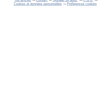
Top articles
Contact
Signaler un abus
C.G.U.
Cookies et données personnelles
Préférences cookies