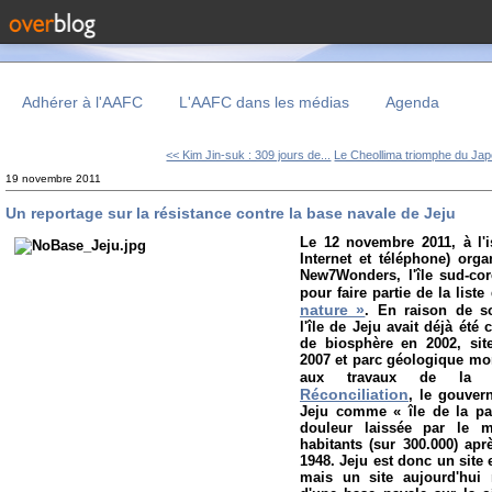
Adhérer à l'AAFC
L'AAFC dans les médias
Agenda
<< Kim Jin-suk : 309 jours de...
Le Cheollima triomphe du Jap
19 novembre 2011
Un reportage sur la résistance contre la base navale de Jeju
Le 12 novembre 2011, à l'
Internet et téléphone) org
New7Wonders, l'île sud-co
pour faire partie de la list
nature »
. En
raison de s
l'île de Jeju avait déjà ét
de biosphère en 2002, sit
2007 et parc géologique mo
aux travaux de l
Réconciliation
, le gouver
Jeju comme « île de la pai
douleur laissée par le 
habitants (sur 300.000) ap
1948.
Jeju est donc un site 
mais un site aujourd'hui 