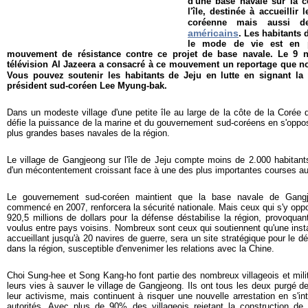
d'une base navale sur la 
l'île, destinée à accueillir
coréenne mais aussi 
américains
. Les habitants 
le mode de vie est en p
mouvement de résistance contre ce projet de base navale. Le 9 
télévision Al Jazeera a consacré à ce mouvement un reportage que n
Vous pouvez soutenir les habitants de Jeju en lutte en signant la
président sud-coréen Lee Myung-bak.
Dans un modeste village d'une petite île au large de la côte de la Coré
défie la puissance de la marine et du gouvernement sud-coréens en s'oppos
plus grandes bases navales de la région.
Le village de Gangjeong sur l'île de Jeju compte moins de 2.000 habitants
d'un mécontentement croissant face à une des plus importantes courses 
Le gouvernement sud-coréen maintient que la base navale de Gangj
commencé en 2007, renforcera la sécurité nationale. Mais ceux qui s'y oppo
920,5 millions de dollars pour la défense déstabilise la région, provoqu
voulus entre pays voisins. Nombreux sont ceux qui soutiennent qu'une instal
accueillant jusqu'à 20 navires de guerre, sera un site stratégique pour le 
dans la région, susceptible d'envenimer les relations avec la Chine.
Choi Sung-hee et Song Kang-ho font partie des nombreux villageois et mil
leurs vies à sauver le village de Gangjeong. Ils ont tous les deux purgé d
leur activisme, mais continuent à risquer une nouvelle arrestation en s'int
autorités. Avec plus de 90% des villageois rejetant la construction de l