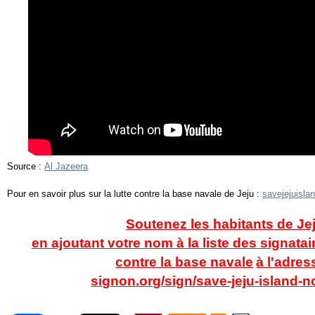
S
ource :
Al Jazeera
Pour en savoir plus sur la lutte contre la base navale de Jeju :
savejejuisla
Soutenez les habitants de Je
en ajoutant votre nom à la liste des signatair
contre la base navale
à l'adres
signon.org/sign/save-jeju-island-n