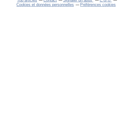
Top articles
Contact
Signaler un abus
C.G.U.
Cookies et données personnelles
Préférences cookies