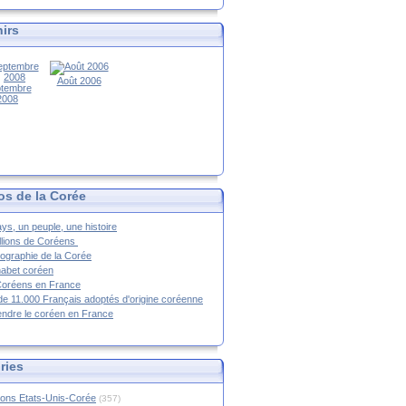
irs
Août 2006
tembre
2008
os de la Corée
ys, un peuple, une histoire
llions de Coréens
ographie de la Corée
habet coréen
Coréens en France
de 11.000 Français adoptés d'origine coréenne
ndre le coréen en France
ries
ions Etats-Unis-Corée
(357)