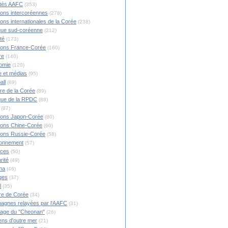
ités AAFC
(353)
ions intercoréennes
(278)
ions internationales de la Corée
(238)
ique sud-coréenne
(212)
té
(173)
ions France-Corée
(160)
re
(140)
omie
(120)
 et médias
(95)
all
(89)
ire de la Corée
(89)
ique de la RPDC
(88)
(87)
ions Japon-Corée
(80)
ions Chine-Corée
(60)
ions Russie-Corée
(58)
ronnement
(57)
nces
(50)
rité
(49)
ma
(46)
ges
(37)
l
(35)
re de Corée
(34)
agnes relayées par l'AAFC
(31)
rage du "Cheonan"
(26)
ns d'outre mer
(21)