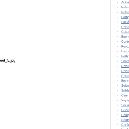
Activ
Relat
Relat
Polit
Socié
Relat
Cultu
Econ
Corée
Footb
Histo
Polit
Sport
Relat
Relat
Relat
Envi
Scie
Solida
Ciné
Voya
Socia
Guer
Camp
Nauf
Corée