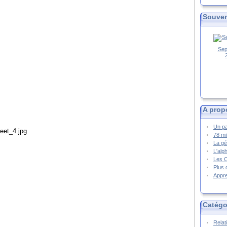
Souven
Sep
A prop
Un pa
78 mi
La gé
L'alp
Les 
Plus 
Appre
Catégo
Relat