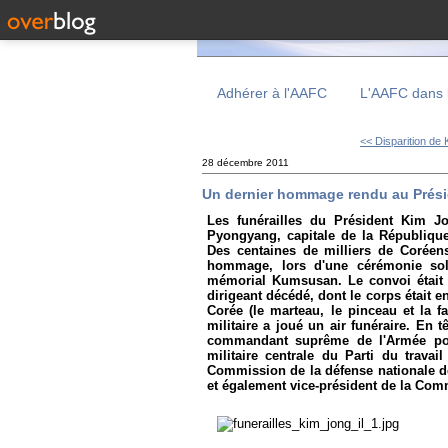
Adhérer à l'AAFC
L'AAFC dans 
<< Disparition de K
28 décembre 2011
Un dernier hommage rendu au Prési
Les funérailles du Président Kim J
Pyongyang, capitale de la Républiqu
Des centaines de milliers de Coréens
hommage, lors d'une cérémonie sol
mémorial Kumsusan. Le convoi était 
dirigeant décédé, dont le corps était 
Corée (le marteau, le pinceau et la f
militaire a joué un air funéraire. En 
commandant suprême de l'Armée pop
militaire centrale du Parti du trava
Commission de la défense nationale de
et également vice-président de la Comm