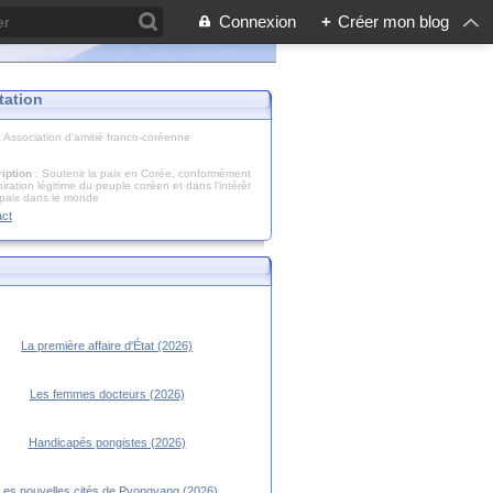
Connexion
+
Créer mon blog
tation
: Association d'amitié franco-coréenne
iption
: Soutenir la paix en Corée, conformément
piration légitime du peuple coréen et dans l’intérêt
 paix dans le monde
act
La première affaire d'État (2026)
Les femmes docteurs (2026)
Handicapés pongistes (2026)
Les nouvelles cités de Pyongyang (2026)