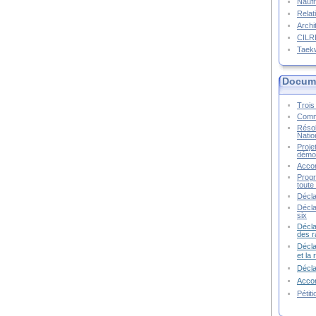
Naufr
Relat
Archi
CIL
Taek
Docume
Trois 
Commu
Résol
Natio
Proje
démoc
Accor
Progr
toute 
Décla
Décla
six
Décla
des r
Décla
et la
Décl
Accor
Pétit