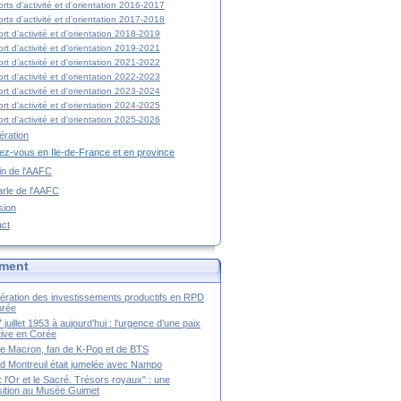
rts d'activité et d'orientation 2016-2017
rts d'activité et d'orientation 2017-2018
rt d'activité et d'orientation 2018-2019
rt d'activité et d'orientation 2019-2021
rt d'activité et d'orientation 2021-2022
rt d'activité et d'orientation 2022-2023
rt d'activité et d'orientation 2023-2024
rt d'activité et d'orientation 2024-2025
rt d'activité et d'orientation 2025-2026
ration
z-vous en Ile-de-France et en province
tin de l'AAFC
rle de l'AAFC
sion
act
ment
ération des investissements productifs en RPD
orée
 juillet 1953 à aujourd’hui : l’urgence d’une paix
itive en Corée
tte Macron, fan de K-Pop et de BTS
 Montreuil était jumelée avec Nampo
a : l'Or et le Sacré. Trésors royaux" : une
ition au Musée Guimet