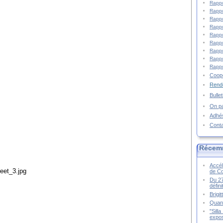
Rappo
Rappo
Rappo
Rappo
Rappo
Rappo
Rappo
Rappo
Rappo
Coopé
Rende
Bulle
On pa
Adhé
Cont
Récem
Accél
de C
Du 27
défin
Brigi
Quand
"Sill
expos