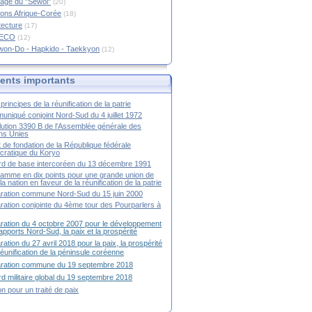
age du "Sewol"
(20)
ions Afrique-Corée
(18)
tecture
(17)
RECO
(12)
won-Do - Hapkido - Taekkyon
(12)
nts importants
principes de la réunification de la patrie
niqué conjoint Nord-Sud du 4 juillet 1972
ution 3390 B de l'Assemblée générale des
ns Unies
t de fondation de la République fédérale
ratique du Koryo
d de base intercoréen du 13 décembre 1991
amme en dix points pour une grande union de
la nation en faveur de la réunification de la patrie
ration commune Nord-Sud du 15 juin 2000
ration conjointe du 4ème tour des Pourparlers à
ration du 4 octobre 2007 pour le développement
apports Nord-Sud, la paix et la prospérité
ration du 27 avril 2018 pour la paix, la prospérité
 réunification de la péninsule coréenne
aration commune du 19 septembre 2018
d militaire global du 19 septembre 2018
ion pour un traité de paix