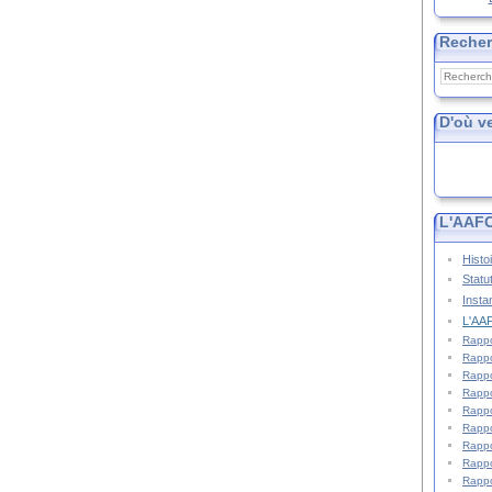
Reche
D'où v
L'AAFC
Histo
Statu
Insta
L'AAF
Rappo
Rappo
Rappo
Rappo
Rappo
Rappo
Rappo
Rappo
Rappo