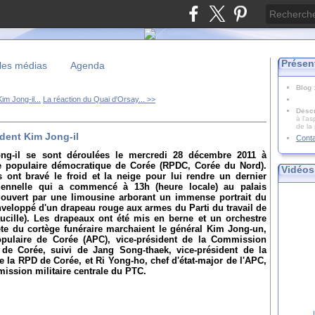
Présen
les médias
Agenda
Blog
im Jong-il...
La réaction du Quai d'Orsay... >>
Descr
à l'as
de la
dent Kim Jong-il
Cont
ong-il se sont déroulées le mercredi 28 décembre 2011 à
e populaire démocratique de Corée (RPDC, Corée du Nord).
Vidéos
 ont bravé le froid et la neige pour lui rendre un dernier
ennelle qui a commencé à 13h (heure locale) au palais
ouvert par une limousine arborant un immense portrait du
enveloppé d'un drapeau rouge aux armes du Parti du travail de
aucille). Les drapeaux ont été mis en berne et un orchestre
tête du cortège funéraire marchaient le général Kim Jong-un,
ulaire de Corée (APC), vice-président de la Commission
il de Corée, suivi de Jang Song-thaek, vice-président de la
 la RPD de Corée, et Ri Yong-ho, chef d'état-major de l'APC,
ission militaire centrale du PTC.