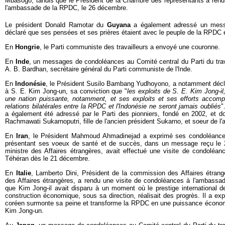
Mbasogo, tandis que le Président de la Chambre des représentants a rend
l'ambassade de la RPDC, le 26 décembre.
Le président Donald Ramotar du
Guyana
a également adressé un mess
déclaré que ses pensées et ses prières étaient avec le peuple de la RPDC 
En
Hongrie
, le Parti communiste des travailleurs a envoyé une couronne.
En
Inde
, un messages de condoléances au Comité central du Parti du trav
A. B. Bardhan, secrétaire général du Parti communiste de l'Inde.
En
Indonésie
, le Président Susilo Bambang Yudhoyono, a notamment déc
à S. E. Kim Jong-un, sa conviction que "
les exploits de S. E. Kim Jong-il
une nation puissante, notamment, et ses exploits et ses efforts accom
relations bilatérales entre la RPDC et l'Indonésie ne seront jamais oubliés
"
a également été adressé par le Parti des pionniers, fondé en 2002, et do
Rachmawati Sukarnoputri, fille de l'ancien président Sukarno, et soeur de l
En
Iran
, le Président Mahmoud Ahmadinejad a exprimé ses condoléance
présentant ses voeux de santé et de succès, dans un message reçu le 2
ministre des Affaires étrangères, avait effectué une visite de condol
Téhéran dès le 21 décembre.
En
Italie
, Lamberto Dini, Président de la commission des Affaires étrang
des Affaires étrangères, a rendu une visite de condoléances à l'ambassa
que Kim Jong-il avait disparu à un moment où le prestige international 
construction économique, sous sa direction, réalisait des progrès. Il a ex
coréen surmonte sa peine et transforme la RPDC en une puissance économi
Kim Jong-un.