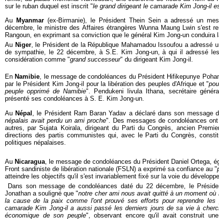
sur le ruban duquel est inscrit "
le grand dirigeant le camarade Kim Jong-il e
Au
Myanmar
(ex-Birmanie), le Président Thein Sein a adressé un me
décembre, le ministre des Affaires étrangères Wunna Maung Lwin s'est 
Rangoun, en exprimant sa conviction que le général Kim Jong-un conduira l
Au
Niger
, le Président de la République Mahamadou Issoufou a adressé 
de sympathie, le 22 décembre, à S.E. Kim Jong-un, à qui il adressé le
considération comme "
grand successeur
" du dirigeant Kim Jong-il.
En
Namibie
, le message de condoléances du Président Hifikepunye Poha
par le Président Kim Jong-il pour la libération des peuples d'Afrique et "
pou
peuple opprimé de Namibie
". Pendukeni Iivula Ithana, secrétaire gén
présenté ses condoléances à S. E. Kim Jong-un.
Au
Népal
, le Président Ram Baran Yadav a déclaré dans son message d
népalais avait perdu un ami proche
". Des messages de condoléances ont 
autres, par Sujata Koirala, dirigeant du Parti du Congrès, ancien Premie
directions des partis communistes qui, avec le Parti du Congrès, constit
politiques népalaises.
Au
Nicaragua
, le message de condoléances du Président Daniel Ortega, 
Front sandiniste de libération nationale (FSLN) a exprimé sa confiance au "
atteindre les objectifs qu'il s'est invariablement fixé sur la voie du dévelop
Dans son message de condoléances daté du 22 décembre, le Présid
Jonathan a souligné que "
notre cher ami nous avait quitté à un moment où il
la cause de la paix comme l'ont prouvé ses efforts pour reprendre les 
camarade Kim Jong-il a aussi passé les derniers jours de sa vie à cherche
économique de son peuple
", observant encore qu'il avait construit une