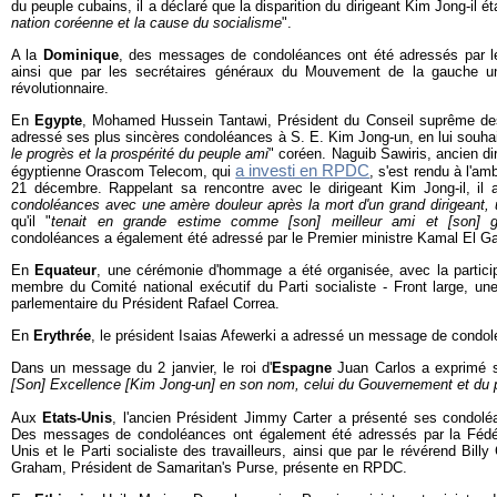
du peuple cubains, il a déclaré que la disparition du dirigeant Kim Jong-il éta
nation coréenne et la cause du socialisme
".
A la
Dominique
, des messages de condoléances ont été adressés par le
ainsi que par les secrétaires généraux du Mouvement de la gauche unie
révolutionnaire.
En
Egypte
, Mohamed Hussein Tantawi, Président du Conseil suprême de
adressé ses plus sincères condoléances à S. E. Kim Jong-un, en lui souhai
le progrès et la prospérité du peuple ami
" coréen. Naguib Sawiris, ancien di
a investi en RPDC
égyptienne Orascom Telecom, qui
, s'est rendu à l'a
21 décembre. Rappelant sa rencontre avec le dirigeant Kim Jong-il, il 
condoléances avec une amère douleur après la mort d'un grand dirigeant,
qu'il "
tenait en grande estime comme [son] meilleur ami et [son] g
condoléances a également été adressé par le Premier ministre Kamal El Ga
En
Equateur
, une cérémonie d'hommage a été organisée, avec la partic
membre du Comité national exécutif du Parti socialiste - Front large, un
parlementaire du Président Rafael Correa.
En
Erythrée
, le président Isaias Afewerki a adressé un message de condo
Dans un message du 2 janvier, le roi d'
Espagne
Juan Carlos a exprimé 
[Son] Excellence [Kim Jong-un] en son nom, celui du Gouvernement et du
Aux
Etats-Unis
, l'ancien Président Jimmy Carter a présenté ses condol
Des messages de condoléances ont également été adressés par la Fédé
Unis et le Parti socialiste des travailleurs, ainsi que par le révérend Bill
Graham, Président de Samaritan's Purse, présente en RPDC.