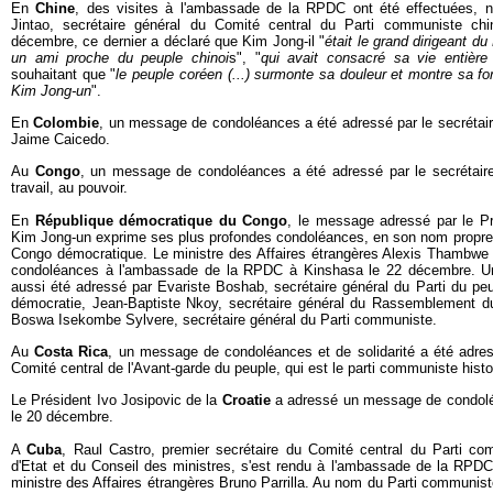
En
Chine
, des visites à l'ambassade de la RPDC ont été effectuées, 
Jintao, secrétaire général du Comité central du Parti communiste chi
décembre, ce dernier a déclaré que Kim Jong-il "
était le grand dirigeant du
un ami proche du peuple chinoi
s", "
qui avait consacré sa vie entière
souhaitant que "
le peuple coréen (...) surmonte sa douleur et montre sa fo
Kim Jong-un
".
En
Colombie
, un message de condoléances a été adressé par le secrétai
Jaime Caicedo.
Au
Congo
, un message de condoléances a été adressé par le secrétaire
travail, au pouvoir.
En
République démocratique du Congo
, le message adressé par le P
Kim Jong-un exprime ses plus profondes condoléances, en son nom propre e
Congo démocratique. Le ministre des Affaires étrangères Alexis Thambw
condoléances à l'ambassade de la RPDC à Kinshasa le 22 décembre. 
aussi été adressé par Evariste Boshab, secrétaire général du Parti du peup
démocratie, Jean-Baptiste Nkoy, secrétaire général du Rassemblement du
Boswa Isekombe Sylvere, secrétaire général du Parti communiste.
Au
Costa Rica
, un message de condoléances et de solidarité a été adres
Comité central de l'Avant-garde du peuple, qui est le parti communiste hist
Le Président Ivo Josipovic de la
Croatie
a adressé un message de condolé
le 20 décembre.
A
Cuba
, Raul Castro, premier secrétaire du Comité central du Parti co
d'Etat et du Conseil des ministres, s'est rendu à l'ambassade de la R
ministre des Affaires étrangères Bruno Parrilla. Au nom du Parti communi