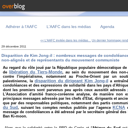
Adhérer à l'AAFC
L'AAFC dans les médias
Agenda
<< L'AAFC invitée dans les médias...
Un dernier hommage rendu
29 décembre 2011
Disparition de Kim Jong-il : nombreux messages de condoléance
non-alignés et de représentants du mouvement communiste
Au regard du rôle joué par la République populaire démocratique de 
libération du Tiers-Monde
de
, au sein du mouvement des non-a
contre l'impérialisme, notamment au Proche-Orient par un souti
disparition du dirigeant Kim Jong-il
palestinienne, la
a entraîn
condoléances et des expressions de solidarité dans les pays d'Afrique
dont les premiers sont parvenus peu après ceux aussitôt adressés
L'Association d'amitié franco-coréenne analyse, de manière non e
principaux messages adressés par les chefs d'Etat, dirigeants et ancie
que par des responsables politiques, notamment des partis communi
du Sud
KCNA
, suivant les comptes rendus publiés par l'agence
d
message de condoléances a été adressé par le secrétaire général des
Ban Ki-moon.
Alors que la solidarité entre la RPD de Corée et l'
Afrique du Sud
est