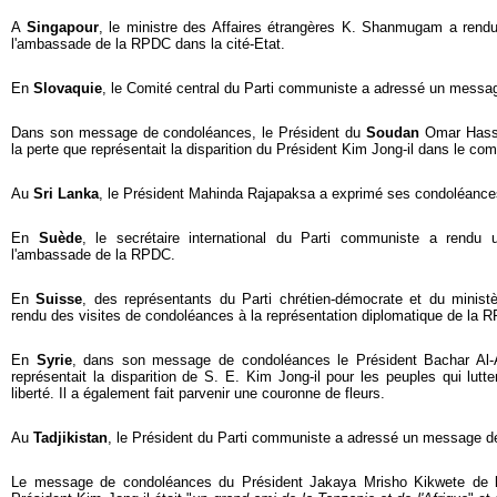
A
Singapour
, le ministre des Affaires étrangères K. Shanmugam a rend
l'ambassade de la RPDC dans la cité-Etat.
En
Slovaquie
, le Comité central du Parti communiste a adressé un messa
Dans son message de condoléances, le Président du
Soudan
Omar Hassa
la perte que représentait la disparition du Président Kim Jong-il dans le com
Au
Sri Lanka
, le Président Mahinda Rajapaksa a exprimé ses condoléance
En
Suède
, le secrétaire international du Parti communiste a rendu
l'ambassade de la RPDC.
En
Suisse
, des représentants du Parti chrétien-démocrate et du ministè
rendu des visites de condoléances à la représentation diplomatique de la 
En
Syrie
, dans son message de condoléances le Président Bachar Al-
représentait la disparition de S. E. Kim Jong-il pour les peuples qui lutten
liberté. Il a également fait parvenir une couronne de fleurs.
Au
Tadjikistan
, le Président du Parti communiste a adressé un message d
Le message de condoléances du Président Jakaya Mrisho Kikwete de