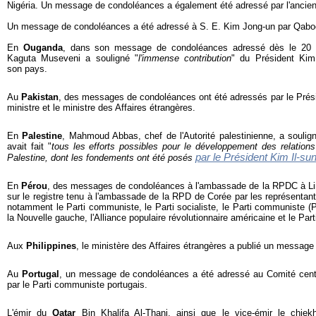
Nigéria. Un message de condoléances a également été adressé par l'ancie
Un message de condoléances a été adressé à S. E. Kim Jong-un par Qaboos
En
Ouganda
, dans son message de condoléances adressé dès le 20 d
Kaguta Museveni a souligné "
l'immense contribution
" du Président Kim
son pays.
Au
Pakistan
, des messages de condoléances ont été adressés par le Préside
ministre et le ministre des Affaires étrangères.
En
Palestine
, Mahmoud Abbas, chef de l'Autorité palestinienne, a soulig
avait fait "
tous les efforts possibles pour le développement des relation
par le Président Kim Il-su
Palestine, dont les fondements ont été posés
En
Pérou
, des messages de condoléances à l'ambassade de la RPDC à Lim
sur le registre tenu à l'ambassade de la RPD de Corée par les représentants
notamment le Parti communiste, le Parti socialiste, le Parti communiste 
la Nouvelle gauche, l'Alliance populaire révolutionnaire américaine et le Parti
Aux
Philippines
, le ministère des Affaires étrangères a publié un messag
Au
Portugal
, un message de condoléances a été adressé au Comité centra
par le Parti communiste portugais.
L'émir du
Qatar
Bin Khalifa Al-Thani, ainsi que le vice-émir le chie