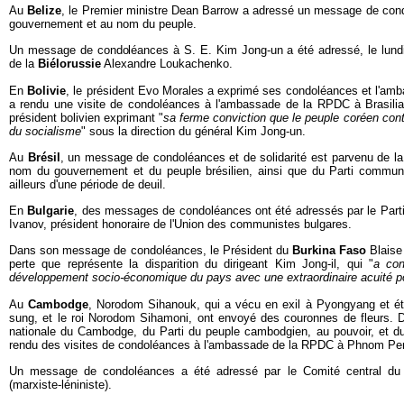
Au
Belize
, le Premier ministre Dean Barrow a adressé un message de con
gouvernement et au nom du peuple.
Un message de condoléances à S. E. Kim Jong-un a été adressé, le lundi
de la
Biélorussie
Alexandre Loukachenko.
En
Bolivie
, le président Evo Morales a exprimé ses condoléances et l'amba
a rendu une visite de condoléances à l'ambassade de la RPDC à Brasilia
président bolivien exprimant "
sa ferme conviction que le peuple coréen contr
du socialisme
" sous la direction du général Kim Jong-un.
Au
Brésil
, un message de condoléances et de solidarité est parvenu de l
nom du gouvernement et du peuple brésilien, ainsi que du Parti communis
ailleurs d'une période de deuil.
En
Bulgarie
, des messages de condoléances ont été adressés par le Part
Ivanov, président honoraire de l'Union des communistes bulgares.
Dans son message de condoléances, le Président du
Burkina Faso
Blaise
perte que représente la disparition du dirigeant Kim Jong-il, qui "
a con
développement socio-économique du pays avec une extraordinaire acuité po
Au
Cambodge
, Norodom Sihanouk, qui a vécu en exil à Pyongyang et éta
sung, et le roi Norodom Sihamoni, ont envoyé des couronnes de fleurs. 
nationale du Cambodge, du Parti du peuple cambodgien, au pouvoir, et d
rendu des visites de condoléances à l'ambassade de la RPDC à Phnom Pe
Un message de condoléances a été adressé par le Comité central d
(marxiste-léniniste).