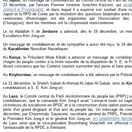
Au
Japon
, un message de condoléances au Comité central du Parti du tra
avai
23 décembre, par l'ancien Premier ministre Junichiro Koizumi, qui
Jong-il à Pyongyang
, et dans lequel il a exprimé son souhait d'une no
Japon et la RPD de Corée par la résolution des questions bilatérales entre 
cérémonies d'hommages ont été organisées par l'Association des
(Chongryon), dont les membres ont la citoyenneté nord-coréenne.
Le roi Abdallah II de
Jordanie
a adressé, dès le 19 décembre, un me
Excellence Kim Jong-un.
Un message de condoléances et de sympathie a aussi été reçu, le 19 déc
du
Kazakhstan
Nursultan Nazarbayev.
Au
Kenya
, le Président Mwai Kibaki a adressé un message de condoléanc
chagrin du peuple coréen à la triste nouvelle de la disparition de S. E. le P
disant convaincu que les Coréens sauront surmonter leur peine et faire pre
Au
Kirghizistan
, un message de condoléances a été adressé par le Prési
Le 21 décembre, le Sheikh Sabah Al-Ahmad Al-Jaber Al-Sabah, émir du
Ko
condoléances à S. E. Kim Jong-un.
Au
Laos
, le Comité central du Parti révolutionnaire du peuple lao (PRPL)
condoléances, que le camarade Kim Jong-il avait "
consacré toute sa sage
victorieuse du socialisme en RPDC et à la construction d'une nation puissa
perte d'un grand dirigeant et d'un ami du peuple lao. Un message de con
décembre, par Choummaly Sayasone, secrétaire général du PRPL, Présiden
en septembre derni
le Président Kim Jong-il et le général Kim Jong-un,
du Laos ainsi que le vice-président Bounnhang Vorachith ont effectué 
l'ambassade de la RPDC à Vientiane.