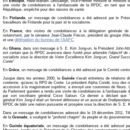
En
Ethiopie
, Haile-Mariam Dessalegn, vice-Premier ministre et ministre d
une visite de condoléances à l'ambassade de la RPDC, en tant que re
République, empêché pour des raisons de santé.
En
Finlande
, un message de condoléances a été adressé par le Prési
travailleurs de Finlande pour la paix et le socialisme.
En
France
, des visites de condoléances à la délégation générale de
notamment, par le sénateur Jean-Claude Frécon, président du groupe d'é
délégation du bureau de l'AAFC
et une
.
Au
Ghana
, dans son message à S. E. Kim Jong-un, le Président John Atta
est certain que la RPDC avancera dans l'unité pour atteindre l'objectif de
socialiste sous la direction de Votre Excellence Kim Jong-un, Grand Succes
Corée
".
En
Grèce
, un message de condoléances a été adressé par le Comité centr
Jusque dans les années 2000, la
Guinée
n'avait entretenu de relations d
coréenne, qu'avec la RPD de Corée. Le président Alpha Condé, issu des ra
accession à la magistrature suprême, a envoyé une couronnes de fleurs. 
du Parlement guinéen a rendu une visite de condoléances à l'ambassade 
par son secrétaire général Cisse Saloun. Ce dernier a déclaré que 
général Kim Jong-il était un fervent défenseur et un avocat de l'indépendan
RPDC de bâtir une nation puissante et prospère sous la direction de S. E. 
Dans un message de condoléances adressé dès le 19 décembre 2011, Til
de la
Grenade
, a souligné le "
profond chagrin
" du peuple et du gouverneme
En
Guinée équatoriale
, un message de condoléances a été adressé pa