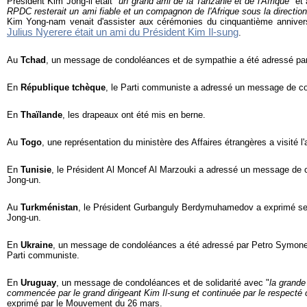
Président Kim Jong-il était "
un grand ami de la Tanzanie et de l'Afrique
" et 
RPDC resterait un ami fiable et un compagnon de l'Afrique sous la directi
Kim Yong-nam venait d'assister aux cérémonies du cinquantième annivers
Julius Nyerere était un ami du Président Kim Il-sung
.
Au
Tchad
, un message de condoléances et de sympathie a été adressé par 
En
République tchèque
, le Parti communiste a adressé un message de c
En
Thaïlande
, les drapeaux ont été mis en berne.
Au
Togo
, une représentation du ministère des Affaires étrangères a visité
En
Tunisie
, le Président Al Moncef Al Marzouki a adressé un message de
Jong-un.
Au
Turkménistan
, le Président Gurbanguly Berdymuhamedov a exprimé s
Jong-un.
En
Ukraine
, un message de condoléances a été adressé par Petro Symonen
Parti communiste.
En
Uruguay
, un message de condoléances et de solidarité avec "
la grande
commencée par le grand dirigeant Kim Il-sung et continuée par le respecté
exprimé par le Mouvement du 26 mars.