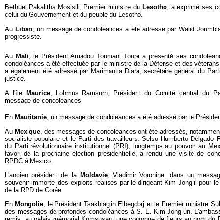
Bethuel Pakalitha Mosisili, Premier ministre du
Lesotho
, a exprimé ses c
celui du Gouvernement et du peuple du Lesotho.
Au
Liban
, un message de condoléances a été adressé par Walid Joumblatt
progressiste.
Au
Mali
, le Président Amadou Toumani Toure a présenté ses condoléanc
condoléances a été effectuée par le ministre de la Défense et des vétéra
a également été adressé par Marimantia Diara, secrétaire général du Parti a
justice.
A l'île
Maurice
, Lohmus Ramsurn, Président du Comité central du Pa
message de condoléances.
En
Mauritanie
, un message de condoléances a été adressé par le Préside
Au
Mexique
, des messages de condoléances ont été adressés, notamment, pa
socialiste populaire et le Parti des travailleurs. Selso Humberto Delgado R
du Parti révolutionnaire institutionnel (PRI), longtemps au pouvoir au Mex
favori de la prochaine élection présidentielle, a rendu une visite de co
RPDC à Mexico.
L'ancien président de la
Moldavie
, Vladimir Voronine, dans un messag
souvenir immortel des exploits réalisés par le dirigeant Kim Jong-il pour l
de la RPD de Corée.
En
Mongolie
, le Président Tsakhiagiin Elbegdorj et le Premier ministre S
des messages de profondes condoléances à S. E. Kim Jong-un. L'ambas
remis, au palais mémorial Kumsusan, une couronne de fleurs au nom du Pr