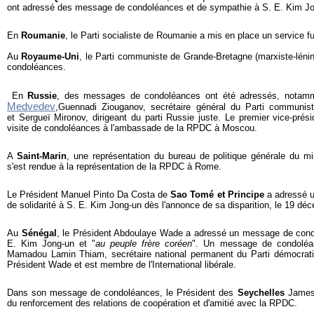
ont adressé des message de condoléances et de sympathie à S. E. Kim Jo
En
Roumanie
, le Parti socialiste de Roumanie a mis en place un service fu
Au
Royaume-Uni
, le Parti communiste de Grande-Bretagne (marxiste-léni
condoléances.
En
Russie
, des messages de condoléances ont été adressés, notam
Medvedev
,Guennadi Ziouganov, secrétaire général du Parti communis
et Sergueï Mironov, dirigeant du parti Russie juste. Le premier vice-pré
visite de condoléances à l'ambassade de la RPDC à Moscou.
A
Saint-Marin
, une représentation du bureau de politique générale du mi
s'est rendue à la représentation de la RPDC à Rome.
Le Président Manuel Pinto Da Costa de
Sao Tomé et Principe
a adressé 
de solidarité à S. E. Kim Jong-un dès l'annonce de sa disparition, le 19 dé
Au
Sénégal
, le Président Abdoulaye Wade a adressé un message de cond
E. Kim Jong-un et "
au peuple frère coréen
". Un message de condoléa
Mamadou Lamin Thiam, secrétaire national permanent du Parti démocratiq
Président Wade et est membre de l'International libérale.
Dans son message de condoléances, le Président des
Seychelles
James 
du renforcement des relations de coopération et d'amitié avec la RPDC.