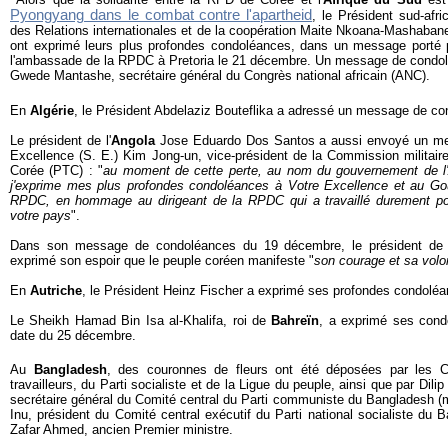
Pyongyang dans le combat contre l'apartheid
, le Président sud-afr
des Relations internationales et de la coopération Maite Nkoana-Mashabane
ont exprimé leurs plus profondes condoléances, dans un message porté p
l'ambassade de la RPDC à Pretoria le 21 décembre. Un message de condol
Gwede Mantashe, secrétaire général du Congrès national africain (ANC).
En
Algérie
, le Président Abdelaziz Bouteflika a adressé un message de con
Le président de l'
Angola
Jose Eduardo Dos Santos a aussi envoyé un m
Excellence (S. E.) Kim Jong-un, vice-président de la Commission militaire 
Corée (PTC) : "
au moment de cette perte, au nom du gouvernement de l
j'exprime mes plus profondes condoléances à Votre Excellence et au Go
RPDC, en hommage au dirigeant de la RPDC qui a travaillé durement pour
votre pays
".
Dans son message de condoléances du 19 décembre, le président de 
exprimé son espoir que le peuple coréen manifeste "
son courage et sa volo
En
Autriche
, le Président Heinz Fischer a exprimé ses profondes condoléa
Le Sheikh Hamad Bin Isa al-Khalifa, roi de
Bahreïn
, a exprimé ses con
date du 25 décembre.
Au
Bangladesh
, des couronnes de fleurs ont été déposées par les C
travailleurs, du Parti socialiste et de la Ligue du peuple, ainsi que par Dilip
secrétaire général du Comité central du Parti communiste du Bangladesh (m
Inu, président du Comité central exécutif du Parti national socialiste du 
Zafar Ahmed, ancien Premier ministre.