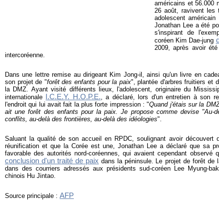
américains et 56.000 m
26 août, ravivent les
adolescent américain 
Jonathan Lee a été po
s'inspirant de l'exem
coréen Kim Dae-jung
2009, après avoir été 
intercoréenne.
Dans une lettre remise au dirigeant Kim Jong-il, ainsi qu'un livre en cad
son projet de "
forêt des enfants pour la paix
", plantée d'arbres fruitiers et 
la DMZ. Ayant visité différents lieux, l'adolescent, originaire du Mississi
I.C.E.Y. H.O.P.E.
internationale
, a déclaré, lors d'un entretien à son 
l'endroit qui lui avait fait la plus forte impression : "
Quand j'étais sur la DMZ,
ait une forêt des enfants pour la paix. Je propose comme devise "Au-de
conflits, au-delà des frontières, au-delà des idéologies
".
Saluant la qualité de son accueil en RPDC, soulignant avoir découvert q
réunification et que la Corée est une, Jonathan Lee a déclaré que sa pro
favorable des autorités nord-coréennes, qui avaient cependant observé 
conclusion d'un traité de paix
dans la péninsule.
Le projet de forêt de
dans des courriers adressés aux présidents sud-coréen Lee Myung-ba
chinois Hu Jintao.
AFP
Source principale :