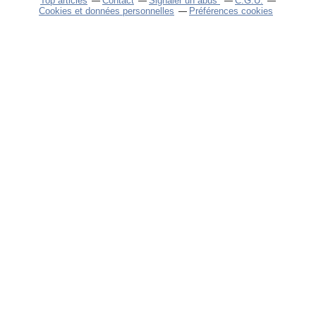
Top articles
Contact
Signaler un abus
C.G.U.
Cookies et données personnelles
Préférences cookies