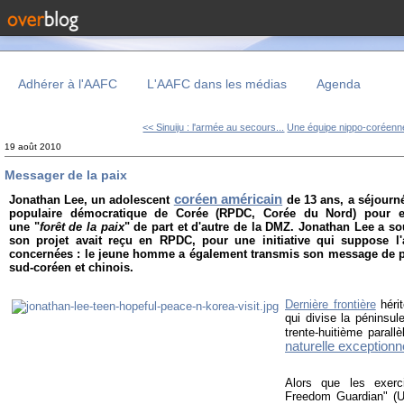
Adhérer à l'AAFC
L'AAFC dans les médias
Agenda
<< Sinuiju : l'armée au secours...
Une équipe nippo-coréenne
19 août 2010
Messager de la paix
coréen américain
Jonathan Lee,
un adolescent
de 13 ans, a séjour
populaire démocratique de Corée (RPDC, Corée du Nord) pour e
une "
forêt de la paix
" de part et d'autre de la DMZ. Jonathan Lee a so
son projet avait reçu en RPDC, pour une initiative qui suppose l'
concernées : le jeune homme a également transmis son message de pa
sud-coréen et chinois.
Dernière frontière
hérit
qui divise la péninsul
trente-huitième paral
naturelle exceptionn
Alors que les exercic
Freedom Guardian" (U