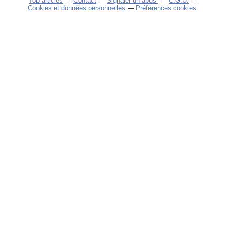
Top articles
Contact
Signaler un abus
C.G.U.
Cookies et données personnelles
Préférences cookies