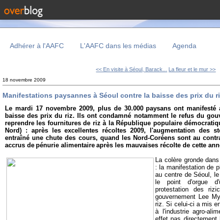
Adhérer à l'AAFC
L'AAFC dans les médias
Agenda
<< En visite à Séoul, Barack...
La fleur et le mur >>
18 novembre 2009
Manifestations paysannes à Séoul contre la baisse des prix du r
Le mardi 17 novembre 2009, plus de 30.000 paysans ont manifesté 
baisse des prix du riz. Ils ont condamné notamment le refus du g
reprendre les fournitures de riz à la République populaire démocrat
Nord) : après les excellentes récoltes 2009, l'augmentation des s
entraîné une chute des cours, quand les Nord-Coréens sont au contra
accrus de
pénurie alimentaire
après les mauvaises récolte de cette ann
La colère gronde dan
: la manifestation de
au centre de Séoul, l
le point d'orgue d
protestation des rizi
gouvernement Lee Myun
riz. Si celui-ci a mis
à l'industrie agro-ali
effet pas directement 