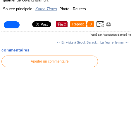
quartier de Gwanghwamun.
Source principale :
Korea Times
. Photo : Reuters
Repost
0
Publié par Association d'amitié f
<< En visite à Séoul, Barack...
La fleur et le mur >>
commentaires
Ajouter un commentaire