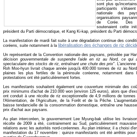
sont plus qu'incertai
participants s'étai
nationale des pay
organisations paysann
de Corée. Des par
soutenaient cette ini
président du Parti démocratique, et Kang Ki-kap, président du Parti démocra
La manifestation de mardi fait suite à une dégradation continue des cond
libéralisation des échanges de riz décidé
coréens, suite notamment à la
Un représentant de la Convention nationale des paysans, présidée par Ha
décision gouvernmentale de suspendre l'aide en riz au Nord, ce qui 
spectaculaire des stocks de riz, entraînant une chute des prix
". L'ancienne
Roh Moo-hyun livrait chaque année jusqu'à 400.000 tonnes de riz au Nord
plaines les plus fertiles de la péninsule coréenne, notamment dans 
protestations ont été particulièrement fortes.
Les manifestants souhaitent également une couverture minimale des coû
prix minimums d'achat de 210.000 won (environ 125 euros), alors que d'exc
ont conduit à une récolte de riz exceptionnelle de 4,9 millions de tonnes
l'Alimentation, de l'Agriculture, de la Forêt et de la Pêche. L'augmentat
baisse tendancielle de la consommation domestique, entraîne une hauss
prix d'achat aux paysans.
Au plan intercoréen, le gouvernement Lee Myung-bak utilise les livraiso
récolte de 2009 a été, contrairement au Sud, particulièrement mauvai
relations avec les autorités nord-coréennes. Au plan intérieur, il a choisi d'
manifestation du 17 novembre : quinze manifestants ont été arrêtés pour e