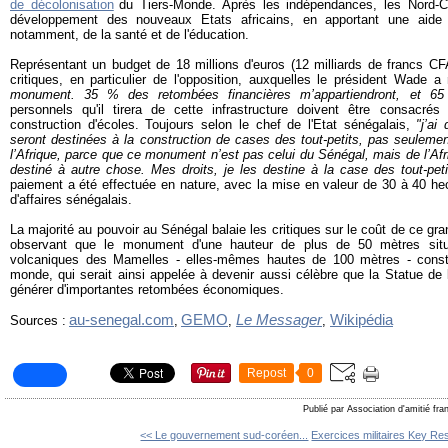
de décolonisation
du Tiers-Monde. Après les indépendances, les Nord-C
développement des nouveaux Etats africains, en apportant une aide
notamment, de la santé et de l'éducation.
Représentant un budget de 18 millions d'euros (12 milliards de francs CFA
critiques, en particulier de l'opposition, auxquelles le président Wade 
monument. 35 % des retombées financières m’appartiendront, et 65
personnels qu'il tirera de cette infrastructure doivent être consacré
construction d'écoles. Toujours selon le chef de l'Etat sénégalais,
"j’ai
seront destinées à la construction de cases des tout-petits, pas seuleme
l’Afrique, parce que ce monument n’est pas celui du Sénégal, mais de l’Afr
destiné à autre chose. Mes droits, je les destine à la case des tout-peti
paiement a été effectuée en nature, avec la mise en valeur de 30 à 40 he
d'affaires sénégalais.
La majorité au pouvoir au Sénégal balaie les critiques sur le coût de ce gr
observant que le monument d'une hauteur de plus de 50 mètres sit
volcaniques des Mamelles - elles-mêmes hautes de 100 mètres - consti
monde, qui serait ainsi appelée à devenir aussi célèbre que la Statue de l
générer d'importantes retombées économiques.
au-senegal.com
GEMO
Le Messager
Wikipédia
Sources :
,
,
,
Repost
0
Publié par Association d'amitié fr
<< Le gouvernement sud-coréen...
Exercices militaires Key Res