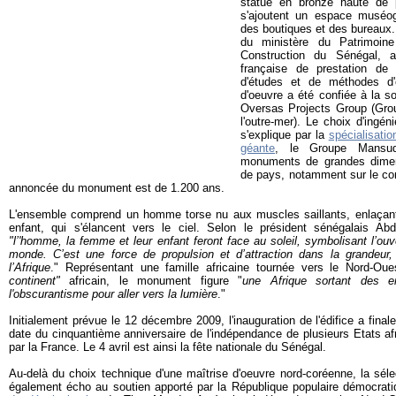
statue en bronze haute de 
s'ajoutent un espace muséogr
des boutiques et des bureaux.
du ministère du Patrimoine
Construction du Sénégal, 
française de prestation de 
d'études et de méthodes d'
d'oeuvre a été confiée à la 
Oversas Projects Group (
Gro
l'outre-mer
). Le choix d'ingén
s'explique par la
spécialisati
géante
, le Groupe Mansud
monuments de grandes dimens
de pays, notamment sur le con
annoncée du monument est de 1.200 ans.
L'ensemble comprend un homme torse nu aux muscles saillants, enlaçan
enfant, qui s'élancent vers le ciel. Selon le président sénégalais Ab
"l’'homme, la femme et leur enfant feront face au soleil, symbolisant l’ou
monde. C’est une force de propulsion et d’attraction dans la grandeur, l
l’Afrique
." Représentant une famille africaine tournée vers le Nord-O
continent"
africain, le monument figure "
une Afrique sortant des ent
l'obscurantisme pour aller vers la lumière
."
Initialement prévue le 12 décembre 2009, l'inauguration de l'édifice a final
date du cinquantième anniversaire de l'indépendance de plusieurs Etats a
par la France. Le 4 avril est ainsi la fête nationale du Sénégal.
Au-delà du choix technique d'une maîtrise d'oeuvre nord-coréenne, la sél
également écho au soutien apporté par la République populaire démocrat