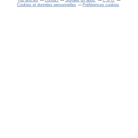
Top articles
Contact
Signaler un abus
C.G.U.
Cookies et données personnelles
Préférences cookies